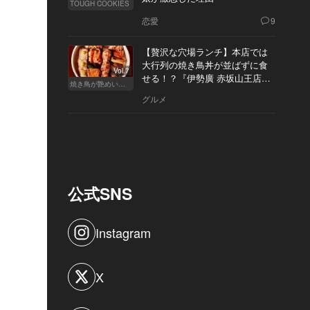
TOUGH COOKIES
恋愛
9
【贅沢な穴場ランチ】本店では
大行列の焼き鳥丼が並ばずに食
Vol.7
せる！？『伊勢廣 赤坂山王店』
焼き鳥が艶めいてきた
へ
グルメ
公式SNS
Instagram
X