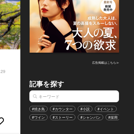
広告掲載はこちら≫
.29
記事を探す
」
#焼き鳥
#カウンター
#小説
#イベント
#港区
#ワイン
#ストーリー
#シャンパン
#採用
#恋