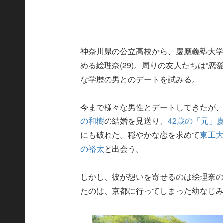
神奈川県の公立高校から、慶應義塾大
める絵理奈(29)。周りの友人たちは“
な学歴の男とのデートを試みる。
今まで様々な男性とデートしてきたが
の和樹
の結婚を見送り、
42歳の「元」
にも破れた。穏やかな恋を求めて
東工
の裕太
と出会う。
しかし、彼が想いを寄せるのは絵理奈
たのは、京都に行ってしまった幼なじ