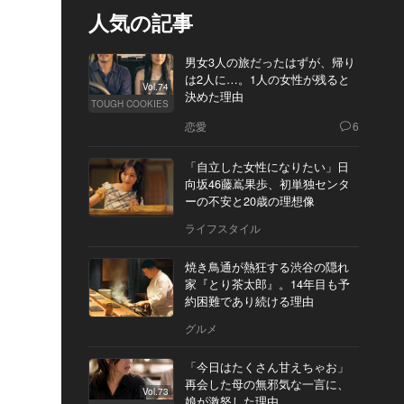
人気の記事
男女3人の旅だったはずが、帰り
は2人に…。1人の女性が残ると
Vol.74
決めた理由
TOUGH COOKIES
恋愛
6
「自立した女性になりたい」日
向坂46藤嶌果歩、初単独センタ
ーの不安と20歳の理想像
ライフスタイル
焼き鳥通が熱狂する渋谷の隠れ
家『とり茶太郎』。14年目も予
約困難であり続ける理由
グルメ
「今日はたくさん甘えちゃお」
再会した母の無邪気な一言に、
Vol.73
娘が激怒した理由