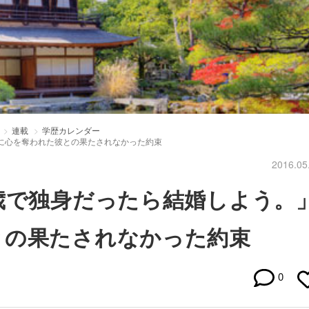
連載
学歴カレンダー
に心を奪われた彼との果たされなかった約束
2016.05
歳で独身だったら結婚しよう。
との果たされなかった約束
0