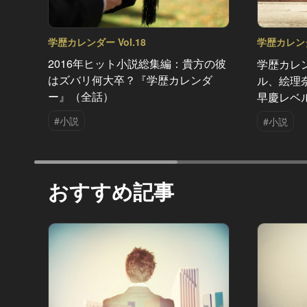
学歴カレンダー Vol.18
学歴カレンダー
2016年ヒット小説総集編：貴方の彼
学歴カレ
はズバリ何大卒？『学歴カレンダ
ル、絵理
ー』（全話）
早慶レベ
#小説
#小説
おすすめ記事