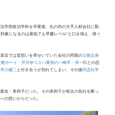
学法学部政治学科を卒業後、丸の内の大手人材会社に勤
恋愛対象になるのは最低でも早慶レベル"と口を揃え、様々
、直近では昔想いを寄せいていた会社の同期の
立教出身
慶應ボーイ・芹沢
や
コスパ重視の一橋卒・淳一郎
との恋
大卒の健二
と付き合うが別れてしまい、その後
同志社卒
の親友・美和子だった。その美和子が裕太の告白を断っ
みへの想いからだった。