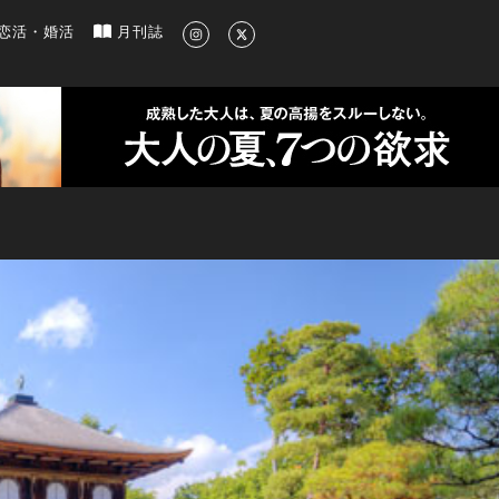
新のグルメ、洗練されたライフスタイル情報
恋活・婚活
月刊誌