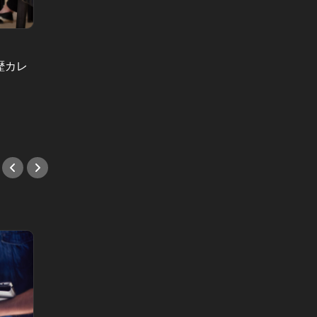
学歴カレンダー Vol.15
学歴カレン
歴カレ
学歴カレンダー：誰もが羨むエリー
学歴カ
ト商社マンとの恋愛で捨て切れなか
詞から
った、慶應ガール30歳のプライド
青年と
#小説
#小説