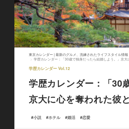
東京カレンダー | 最新のグルメ、洗練されたライフスタイル情報
学歴カレンダー：「30歳で独身だったら結婚しよう。」京大
学歴カレンダー Vol.12
学歴カレンダー：「30
京大に心を奪われた彼
#小説
#ホテル
#婚活
#恋愛