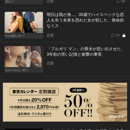
恋愛
36
Who？
明日は我が身...。30歳でハイスペックな恋
人を失う未来を恐れた女が犯した、致命的
なミス
Vol.13
恋愛
73
年内婚約 2017
「ブルガリ マン」の香水が思い出させた、
3年前の苦い記憶と衝撃の事実
恋愛
Vol.1
忘れられない香り