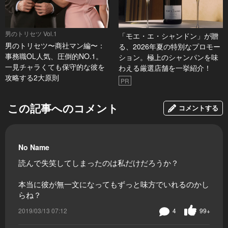
男のトリセツ Vol.1
「モエ・エ・シャンドン」が贈
男のトリセツ〜商社マン編〜：
る、2026年夏の特別なプロモー
事務職OL人気、圧倒的NO.1。
ション。極上のシャンパンを味
一見チャラくても保守的な彼を
わえる厳選店舗を一挙紹介！
攻略する2大原則
PR
この記事へのコメント
コメントする
No Name
読んで失笑してしまったのは私だけだろうか？
本当に彼が無一文になってもずっと味方でいれるのかし
らね？
2019/03/13 07:12
4
99+