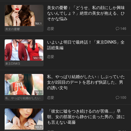
美女の憂鬱：「どうせ、私の顔にしか興味
ないんでしょ？」絶世の美女が抱える、ひ
そかな悩み
Vol.1
恋愛
146
美女の憂鬱
いよいよ明日で最終話！「東京DINKS」全
話総集編
恋愛
Vol.16
東京DINKS
私、やっぱり結婚がしたい：しぶっていた
女が2回目のデートを思わず快諾した、男
の誘い文句
Vol.1
恋愛
100
私、やっぱり結婚がしたい
「彼女に嘘をつき続けるのが苦痛…」早
朝、女の部屋から静かに去った男の、誰に
も言えない葛藤
Vol.9