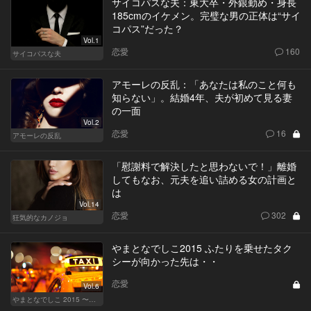
サイコパスな夫：東大卒・外銀勤め・身長
185cmのイケメン。完璧な男の正体は“サイ
コパス”だった？
Vol.1
恋愛
160
サイコパスな夫
アモーレの反乱：「あなたは私のこと何も
知らない」。結婚4年、夫が初めて見る妻
の一面
Vol.2
恋愛
16
アモーレの反乱
「慰謝料で解決したと思わないで！」離婚
してもなお、元夫を追い詰める女の計画と
は
Vol.14
恋愛
302
狂気的なカノジョ
やまとなでしこ2015 ふたりを乗せたタク
シーが向かった先は・・
恋愛
Vol.6
やまとなでしこ 2015 〜極上の結婚〜