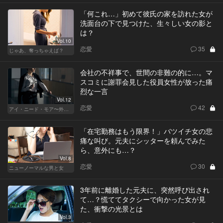
「何これ…」初めて彼氏の家を訪れた女が
洗面台の下で見つけた、生々しい女の影と
は？
Vol.10
恋愛
35
じゃあ、奪っちゃえば？
会社の不祥事で、世間の非難の的に…。マ
スコミに謝罪会見した役員女性が放った痛
烈な一言
Vol.12
恋愛
42
アイ・ニード・モア〜外資系オンナの欲望〜
「在宅勤務はもう限界！」バツイチ女の悲
痛な叫び。元夫にシッターを頼んでみた
ら、意外にも…？
Vol.8
恋愛
30
ニューノーマルな男と女
3年前に離婚した元夫に、突然呼び出され
て…？慌ててタクシーで向かった女が見
た、衝撃の光景とは
Vol.3