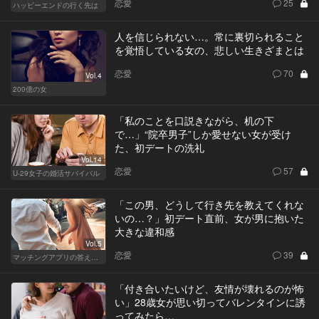
恋愛
25
ハッピーエンドの行く先は
人を信じられない…。常に裏切られること
を覚悟している女の、悲しい生きざまとは
恋愛
70
Vol.4
200億の女
「私のことを口説きながら、机の下
で…」“院卒男子”しか愛せない女が受け
た、初デートの洗礼
Vol.14
恋愛
57
U-29女子の婚活サバイバル
「この男、どうして行き先を教えてくれな
いの…？」初デート直前、女が男に抱いた
大きな違和感
Vol.5
恋愛
39
マッチングアプリの答えあわせ【Q】
「付き合いたいけど、友情が壊れるのが怖
い」28歳女が思い切ってバレンタインに誘
ってみたら…