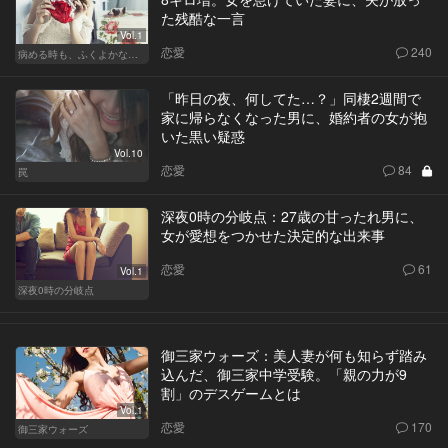
た残酷な一言
Vol.1
恋愛
240
病める時も、ふくよかなる時も
「昨日の夜、何してた…？」同棲2週間で
家に帰らなくなった男に、婚約者の女が抱
いた黒い疑惑
Vol.10
恋愛
84
罠
深夜0時の分岐点：27歳の甘ったれ男に、
女が愛想をつかせた決定的な出来事
恋愛
61
Vol.1
深夜0時の分岐点
御三家ウォーズ：美人妻が何も知らず踏み
込んだ、御三家中学受験。「親の力が9
割」のデスゲームとは
Vol.1
恋愛
170
御三家ウォーズ