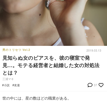
男のトリセツ Vol.2
2019.03.13
見知らぬ女のピアスを、彼の寝室で発
見…。モテる経営者と結婚した女の対処法
とは？
三浦マキ
#小説
#友達
37
世の中には、星の数ほどの職業がある。