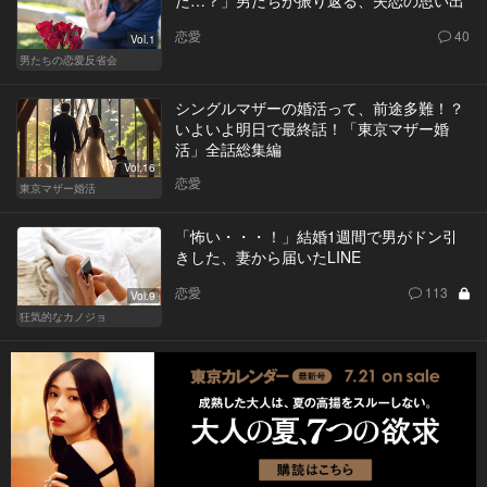
恋愛
40
Vol.1
男たちの恋愛反省会
シングルマザーの婚活って、前途多難！？
いよいよ明日で最終話！「東京マザー婚
活」全話総集編
Vol.16
恋愛
東京マザー婚活
「怖い・・・！」結婚1週間で男がドン引
きした、妻から届いたLINE
恋愛
113
Vol.9
狂気的なカノジョ