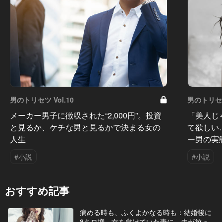
男のトリセツ Vol.10
男のトリセツ
メーカー男子に徴収された“2,000円”。投資
「美人じ
と見るか、ケチな男と見るかで決まる女の
て欲しい
人生
ー男の実
#小説
#小説
おすすめ記事
病める時も、ふくよかなる時も：結婚後に
8キロ増。女を怠けていた妻に、夫が放っ