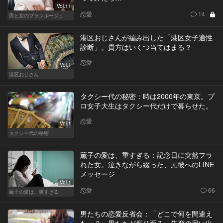
Vol.11
恋愛
14
男と女のブランルージュ
港区おじさんが編み出した「港区女子適性
診断」。貴方はいくつ当てはまる？
恋愛
Vol.1
港区おじさん
タクシー代の秘密：時は2000年の東京。プ
ロ女子大生はタクシー代だけで暮らせた。
恋愛
Vol.1
タクシー代の秘密
薫子の愛は、重すぎる：記念日に突然フラ
れた女。泣きながら綴った、元彼へのLINE
メッセージ
Vol.1
恋愛
66
薫子の愛は、重すぎる
男たちの恋愛反省会：「どこで何を間違え
た…？」男たちが振り返る、失恋の思い出