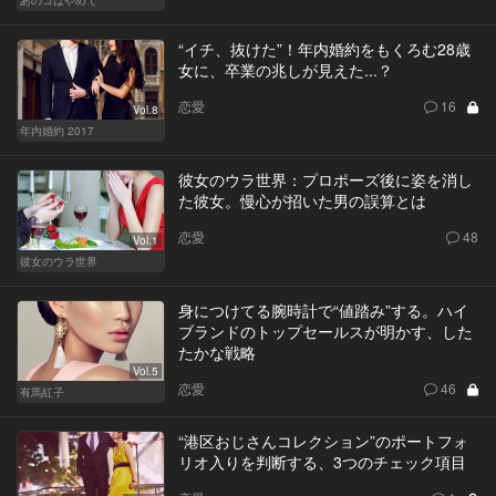
“イチ、抜けた”！年内婚約をもくろむ28歳
女に、卒業の兆しが見えた...？
恋愛
16
Vol.8
年内婚約 2017
彼女のウラ世界：プロポーズ後に姿を消し
た彼女。慢心が招いた男の誤算とは
恋愛
48
Vol.1
彼女のウラ世界
身につけてる腕時計で“値踏み”する。ハイ
ブランドのトップセールスが明かす、した
たかな戦略
Vol.5
恋愛
46
有馬紅子
“港区おじさんコレクション”のポートフォ
リオ入りを判断する、3つのチェック項目