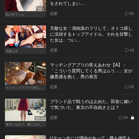
をされてしまい…
Vol.1
恋愛
55
私の年下くん
天敵な女：清純派のフリして、オトコ探し
に没頭するトップアイドル。それを目撃し
た女は、つい…
Vol.1
恋愛
43
天敵な女
マッチングアプリの答えあわせ【A】：
「こういう質問してくる男はムリ…」女が
嫌悪感を抱く、男の発言
Vol.1
恋愛
35
マッチングアプリの答えあわせ【A】
ブランド品で戦うのは止めた。田舎に嫁い
で気づいた、東京の不自由さとは？
恋愛
24
Vol.10
彼女になれて、妻になれない
Uターン女には理由があって：職も彼氏も