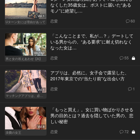
なくした35歳女は、ポストに届いた“ある
モノ”に絶望し…
Vol.1
恋愛
60
Uターン女には理由があって
「こんなことまで、私が…？」デートして
いる男からの、“ある要求”に耐え切れなく
なった女は…
Vol.142
恋愛
55
男と女の答えあわせ【A】
アプリは、必然に。女子会で露呈した、
2017年東京での“当たり前”な出会い方
恋愛
1
Vol.1
マッチングアプリは、必然に。
「もっと買え」。女に買い物ばかりさせる
男の目的とは？過去を隠していた男の、悲
しい秘密
Vol.8
恋愛
72
浪費の女王