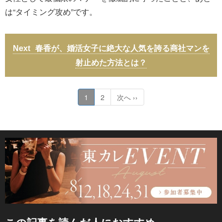
は“タイミング攻め”です。
春香が、婚活女子に絶大な人気を誇る商社マンを
射止めた方法とは？
1
2
次へ ››