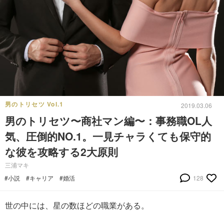
男のトリセツ Vol.1
2019.03.06
男のトリセツ〜商社マン編〜：事務職OL人
気、圧倒的NO.1。一見チャラくても保守的
な彼を攻略する2大原則
三浦マキ
#小説
#キャリア
#婚活
128
世の中には、星の数ほどの職業がある。