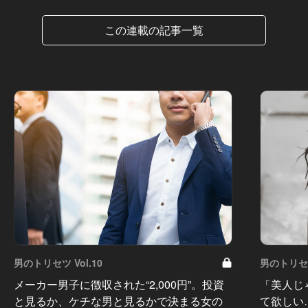
この連載の記事一覧
男のトリセツ Vol.10
男のトリセツ
メーカー男子に徴収された“2,000円”。投資
「美人じ
と見るか、ケチな男と見るかで決まる女の
て欲しい