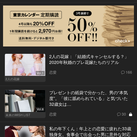
2人の花嫁：「結婚式キャンセルする？」
2020年秋婚のプレ花嫁たちのリアル
恋愛
166
Vol.1
2人の花嫁
プレゼントの紙袋で分かった、男の“本気
度”。「彼に舐められている」と気づいた
32歳女は…
Vol.8
恋愛
30
未来のWISH LIST
私の年下くん：年上との恋愛に疲れた33歳
独身女。食事会で出会った男に意外な対応