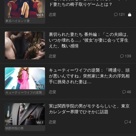
ド妻たちの椅子取りゲームとは？
恋愛
121
Vol.5
東京ハイエンド妻
裏切られた妻たち 番外編：「この夫婦は、
いつか壊れる…」“彼女”が妻に会って芽生
えた、醜い感情
恋愛
139
キューティーワイフの逆襲：「噂通り、頭
が悪いんですね」突然家に来た夫の浮気相
手に挑発された妻は…
Vol.1
恋愛
46
キューティーワイフの逆襲
実は関西学院の男がモテるらしいと、東京
カレンダー界隈でひそかに話題
恋愛
4
Vol.1
関西学院の男