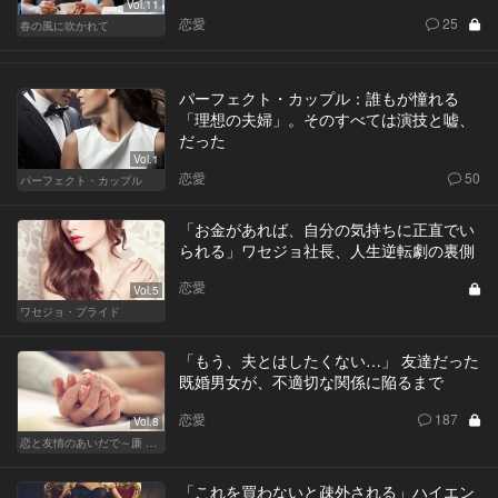
Vol.11
恋愛
25
春の風に吹かれて
パーフェクト・カップル：誰もが憧れる
「理想の夫婦」。そのすべては演技と嘘、
だった
Vol.1
恋愛
50
パーフェクト・カップル
「お金があれば、自分の気持ちに正直でい
られる」ワセジョ社長、人生逆転劇の裏側
恋愛
Vol.5
ワセジョ・プライド
「もう、夫とはしたくない…」 友達だった
既婚男女が、不適切な関係に陥るまで
恋愛
187
Vol.8
恋と友情のあいだで～廉 Ver.～
「これを買わないと疎外される」ハイエン