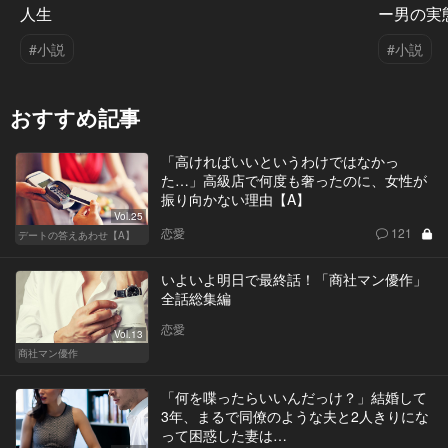
人生
ー男の実
#小説
#小説
おすすめ記事
「高ければいいというわけではなかっ
た…」高級店で何度も奢ったのに、女性が
振り向かない理由【A】
Vol.25
恋愛
121
デートの答えあわせ【A】
いよいよ明日で最終話！「商社マン優作」
全話総集編
恋愛
Vol.13
商社マン優作
「何を喋ったらいいんだっけ？」結婚して
3年、まるで同僚のような夫と2人きりにな
って困惑した妻は…