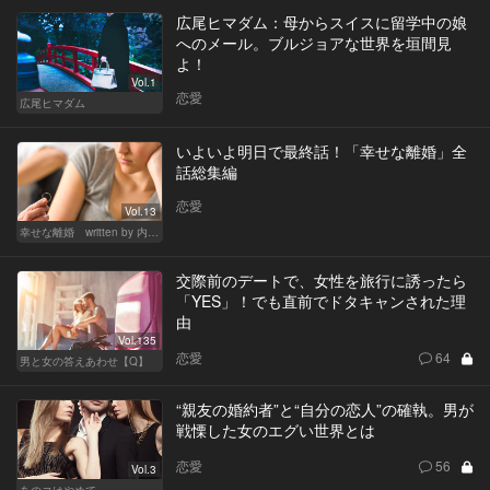
広尾ヒマダム：母からスイスに留学中の娘
へのメール。ブルジョアな世界を垣間見
よ！
Vol.1
恋愛
広尾ヒマダム
いよいよ明日で最終話！「幸せな離婚」全
話総集編
恋愛
Vol.13
幸せな離婚 written by 内埜さくら
交際前のデートで、女性を旅行に誘ったら
「YES」！でも直前でドタキャンされた理
由
Vol.135
恋愛
64
男と女の答えあわせ【Q】
“親友の婚約者”と“自分の恋人”の確執。男が
戦慄した女のエグい世界とは
恋愛
56
Vol.3
あのコはやめて