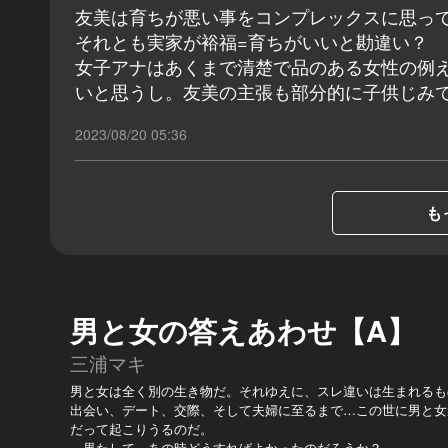
友美は育ちが悪い事をコンプレックスに思っ
それとも実家が裕福=育ちがいいと勘違い？
女子アナはあくまで清楚で品のある女性の例
いと思うし。友美の主張も部分的に子供じみ
2023/08/20 05:36
も
男と女の答えあわせ【A】
三浦マキ
男と女は全く別の生き物だ。それゆえに、スレ違いは生まれるも
出会い、デート、交際、そして夫婦に至るまで…この世に男と女
だって起こりうるのだ。
—果たして、あの時どうすればよかったのだろうか？