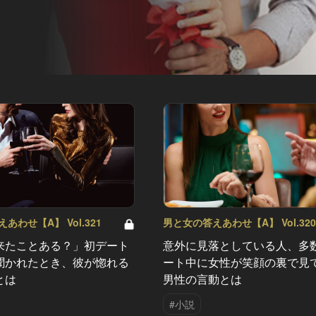
あわせ【A】 Vol.321
男と女の答えあわせ【A】 Vol.32
来たことある？」初デート
意外に見落としている人、多
聞かれたとき、彼が惚れる
ート中に女性が笑顔の裏で見
とは
男性の言動とは
#小説