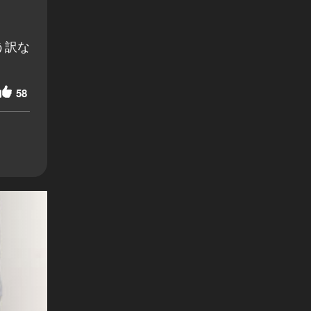
う訳な
58