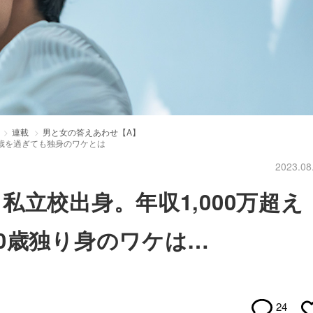
連載
男と女の答えあわせ【A】
歳を過ぎても独身のワケとは
2023.08
立校出身。年収1,000万超え
0歳独り身のワケは…
24