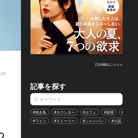
広告掲載はこちら≫
.20
記事を探す
#焼き鳥
#カウンター
#カフェ
#採用
#恋愛
#ワイン
#ストーリー
#シャンパン
#小説
#イ