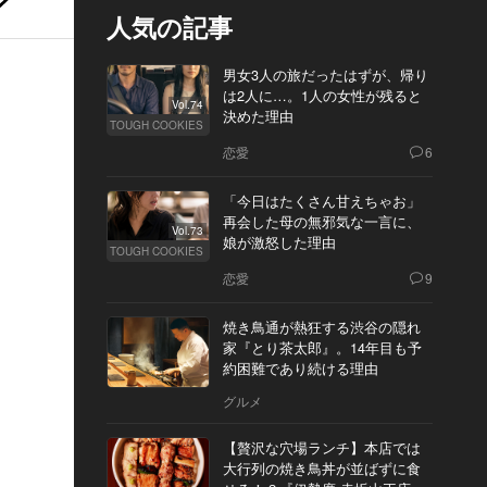
人気の記事
男女3人の旅だったはずが、帰り
は2人に…。1人の女性が残ると
Vol.74
決めた理由
TOUGH COOKIES
恋愛
6
「今日はたくさん甘えちゃお」
再会した母の無邪気な一言に、
Vol.73
娘が激怒した理由
TOUGH COOKIES
恋愛
9
焼き鳥通が熱狂する渋谷の隠れ
家『とり茶太郎』。14年目も予
約困難であり続ける理由
グルメ
【贅沢な穴場ランチ】本店では
大行列の焼き鳥丼が並ばずに食