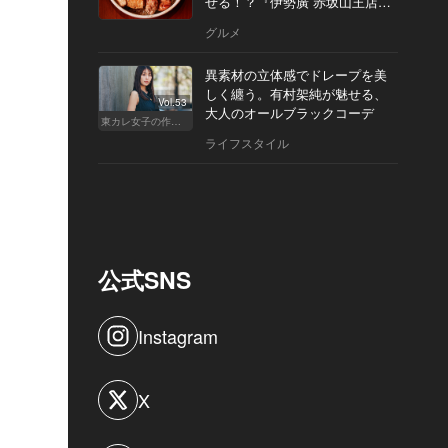
せる！？『伊勢廣 赤坂山王店』
へ
グルメ
異素材の立体感でドレープを美
しく纏う。有村架純が魅せる、
Vol.53
大人のオールブラックコーデ
東カレ女子の作り方
ライフスタイル
公式SNS
Instagram
X