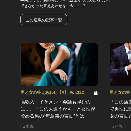
できなかった答えあわせを、今ここで。
この連載の記事一覧
男と女の答えあわせ【A】 Vol.322
男と女の答え
高収入・イケメン・会話も弾むの
「この店
に…。「この人違うかも」と女性が
で男性に
冷める男の“無意識の言動”とは
女の言動
#小説
#小説