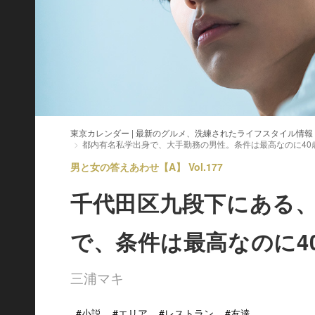
東京カレンダー | 最新のグルメ、洗練されたライフスタイル情報
都内有名私学出身で、大手勤務の男性。条件は最高なのに40
男と女の答えあわせ【A】 Vol.177
千代田区九段下にある、私
で、条件は最高なのに4
三浦マキ
#小説
#エリア
#レストラン
#友達