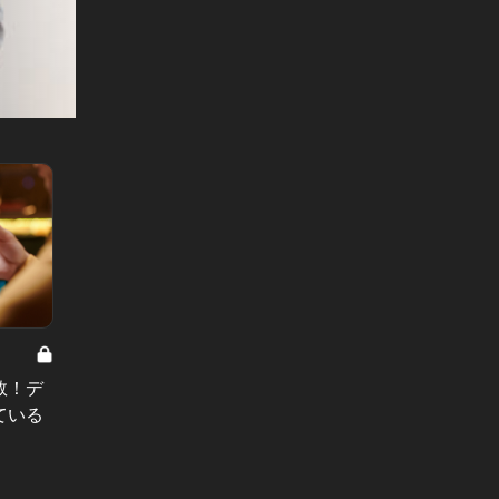
0
男と女の答えあわせ【A】 Vol.319
男と女の答
数！デ
「定期的に会うけど、付き合わな
「結婚
ている
い」28歳男が明かす、キープ女への
もは…
残酷な本音
の“結婚
#小説
#小説