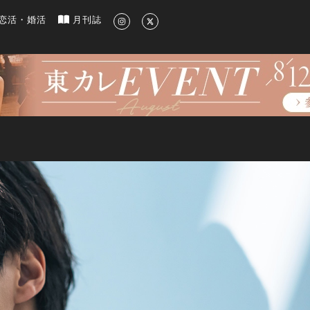
新のグルメ、洗練されたライフスタイル情報
恋活・婚活
月刊誌