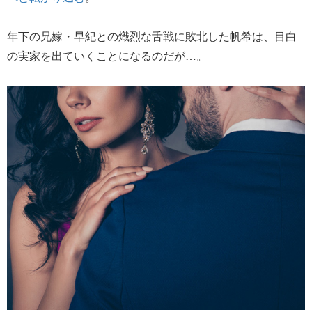
年下の兄嫁・早紀との熾烈な舌戦に敗北した帆希は、目白
の実家を出ていくことになるのだが…。