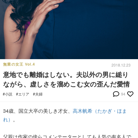
無業の女王 Vol.4
2018.12.23
意地でも離婚はしない。夫以外の男に縋り
ながら、虚しさを溜めこむ女の歪んだ愛情
#小説
#エリア
#夫婦
94
34歳、国立大卒の美しき才女、
高木帆希（たかぎ・ほま
れ）
。
父親は作家の傍らコメンテーターとしても人気の有名人で