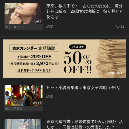
東京、桜の下で：「あなたのために、海外
赴任は断る」29歳女の決断に、彼が見せた
反応は…
Vol.1
恋愛
32
東京、桜の下で
ヒット小説総集編：東京女子図鑑（全話）
恋愛
Vol.11
東京女子図鑑
東京同棲白書：結婚前提で始めた同棲生活
だが…。同棲は結婚への弊害だった？！