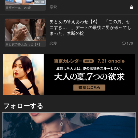
Vol.10
恋愛
慶應ガール、29歳
男と女の答えあわせ【A】：「この男、セ
コすぎ…！」デートの最後に男が破ってし
まった、禁断の掟
Vol.1
恋愛
170
男と女の答えあわせ【A】
フォローする