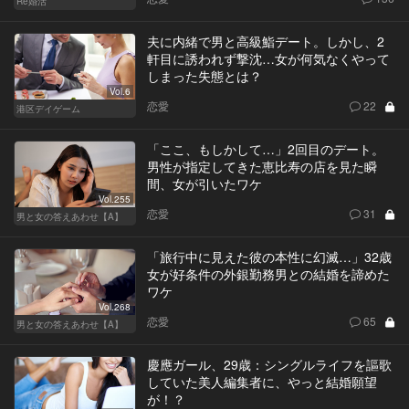
Re婚活
夫に内緒で男と高級鮨デート。しかし、2
軒目に誘われず撃沈…女が何気なくやって
しまった失態とは？
Vol.6
恋愛
22
港区デイゲーム
「ここ、もしかして…」2回目のデート。
男性が指定してきた恵比寿の店を見た瞬
間、女が引いたワケ
Vol.255
恋愛
31
男と女の答えあわせ【A】
「旅行中に見えた彼の本性に幻滅…」32歳
女が好条件の外銀勤務男との結婚を諦めた
ワケ
Vol.268
恋愛
65
男と女の答えあわせ【A】
慶應ガール、29歳：シングルライフを謳歌
していた美人編集者に、やっと結婚願望
が！？