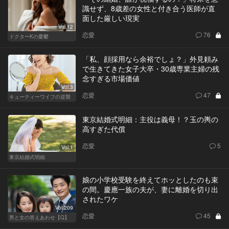
識せず、8歳差の女性と付き合う医師が直
面した厳しい現実
Vol.12
恋愛
76
ドクターKの憂鬱
「私、顔採用なら余裕でしょ？」外見頼み
で生きてきた女子大卒・30歳専業主婦の残
念すぎる市場価値
Vol.3
恋愛
47
キューティーワイフの逆襲
東京結婚式明細：主役は義母！？玉の輿の
高すぎた代償
恋愛
5
Vol.1
東京結婚式明細
娘の小学校受験を終えてホッとしたのも束
の間。慶應一族の夫が、妻に離婚を切り出
されたワケ
Vol.209
恋愛
45
男と女の答えあわせ【Q】