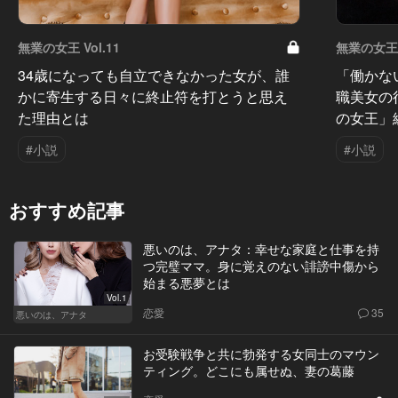
無業の女王 Vol.11
無業の女王 V
34歳になっても自立できなかった女が、誰
「働かな
かに寄生する日々に終止符を打とうと思え
職美女の
た理由とは
の女王」
#小説
#小説
おすすめ記事
悪いのは、アナタ：幸せな家庭と仕事を持
つ完璧ママ。身に覚えのない誹謗中傷から
始まる悪夢とは
Vol.1
恋愛
35
悪いのは、アナタ
お受験戦争と共に勃発する女同士のマウン
ティング。どこにも属せぬ、妻の葛藤