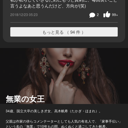
言うよなあと思うんだけど、方向が(笑)
2018/12/23 05:23
2
99+
もっと見る （ 94 件 ）
無業の女王
34歳、国立大卒の美しき才女、高木帆希（たかぎ・ほまれ）。
父親は作家の傍らコメンテーターとしても人気の有名人で、「家事手伝い」
という名の「無業」で10年もの間、ぬくぬくと過ごしてきた帆希。