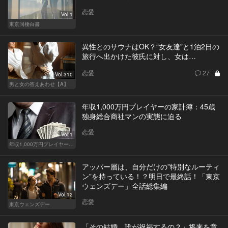
恋愛
Vol.1
東京同棲白書
異性とのサウナはOK？“女友達”と1泊2日の
旅行へ出かけた彼氏に対し、女は…
恋愛
27
Vol.310
男と女の答えあわせ【A】
年収1,000万円プレイヤーの家計簿：45歳
独身総合商社マンの実態に迫る
恋愛
Vol.1
年収1,000万円プレイヤーの家計簿
アッパー層は、自分だけの”特別なルーティ
ン”を持っている！？明日で最終話！「東京
ウェンズデー」全話総集編
Vol.12
恋愛
東京ウェンズデー
「その結婚、誰が祝福するの？」将来を意