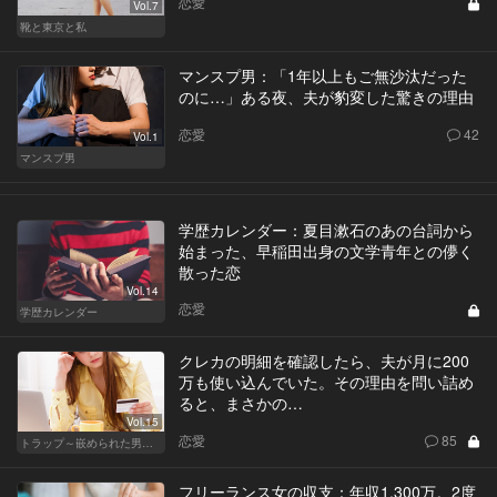
恋愛
Vol.7
靴と東京と私
マンスプ男：「1年以上もご無沙汰だった
のに…」ある夜、夫が豹変した驚きの理由
恋愛
42
Vol.1
マンスプ男
学歴カレンダー：夏目漱石のあの台詞から
始まった、早稲田出身の文学青年との儚く
散った恋
Vol.14
恋愛
学歴カレンダー
クレカの明細を確認したら、夫が月に200
万も使い込んでいた。その理由を問い詰め
ると、まさかの…
Vol.15
恋愛
85
トラップ～嵌められた男と女～
フリーランス女の収支：年収1,300万。2度