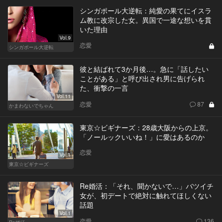
シンガポール大逆転：純愛の果てにイスラ
ム教に改宗した女。異国で一途な想いを貫
いた理由
Vol.9
恋愛
シンガポール大逆転
彼と結ばれて3か月後…。急に「話したい
ことがある」と呼び出され男に告げられ
た、衝撃の一言
Vol.11
恋愛
87
かまわないでちゃん
東京☆ビギナーズ：28歳大阪からの上京。
「ノールックいいね！」に愛はあるのか
恋愛
Vol.1
東京☆ビギナーズ
Re婚活：「それ、聞かないで…」バツイチ
女が、初デートで絶対に触れてほしくない
話題
Vol.1
恋愛
136