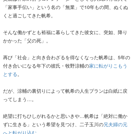
「家事手伝い」という名の「無業」で10年もの間、ぬくぬ
くと過ごしてきた帆希。
そんな働かずとも裕福に暮らしてきた彼女に、突如、降り
かかった「父の死」。
再び「社会」と向き合わざるを得なくなった帆希は、5年の
付き合いになる年下の彼氏・牧野涼輔の
家に転がりこもう
とする
。
だが、涼輔の裏切りによって帆希の人生プランは白紙に戻
ってしまう…。
絶望に打ちひしがれるかと思いきや…帆希は「絶対に働か
ずに生きる」という希望を見つけ、二子玉川の
兄夫婦の元
へと転がり込む
。