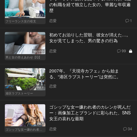
の転職を経て独立した女の、華麗な年収遍
歴
Vol.1
恋愛
1
フリーランス女の収支
初めてお泊りした翌朝、彼女が消えた…。
女が見てしまった、男の驚きの行為
恋愛
99
Vol.110
男と女の答えあわせ【Q】
2007年。『天現寺カフェ』から始ま
る、“港区ラブストーリー”は突然に。
恋愛
Vol.1
港区ラブストーリー
ゴシップな女ー嫌われ者のカレンが死んだ
ー：画像加工とブランドに彩られた、SNS
女王の哀れな最期
Vol.1
恋愛
34
ゴシップな女ー嫌われ者のカレンが死んだー