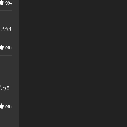
99+
んだけ
99+
う❗
99+