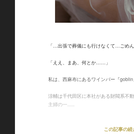
「…出張で葬儀にも行けなくて…ごめ
「ええ、まあ、何とか……」
私は、西麻布にあるワインバー『gobl
涼輔は千代田区に本社がある財閥系不
主婦の一......
この記事の続