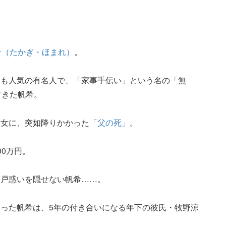
希（たかぎ・ほまれ）
。
ても人気の有名人で、「家事手伝い」という名の「無
てきた帆希。
彼女に、突如降りかかった
「父の死」
。
00万円。
、戸惑いを隠せない帆希……。
った帆希は、5年の付き合いになる年下の彼氏・牧野涼