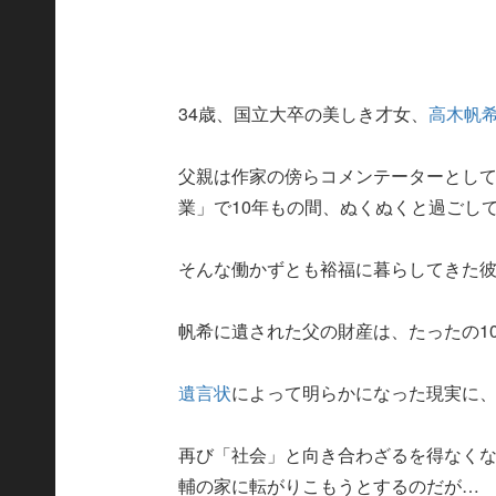
34歳、国立大卒の美しき才女、
高木帆
父親は作家の傍らコメンテーターとし
業」で10年もの間、ぬくぬくと過ごし
そんな働かずとも裕福に暮らしてきた
帆希に遺された父の財産は、たったの1
遺言状
によって明らかになった現実に
再び「社会」と向き合わざるを得なくな
輔の家に転がりこもうとするのだが…