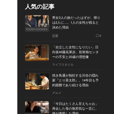
人気の記事
男女3人の旅だったはずが、帰り
は2人に…。1人の女性が残ると
Vol.74
決めた理由
TOUGH COOKIES
恋愛
6
「自立した女性になりたい」日
向坂46藤嶌果歩、初単独センタ
ーの不安と20歳の理想像
ライフスタイル
焼き鳥通が熱狂する渋谷の隠れ
家『とり茶太郎』。14年目も予
約困難であり続ける理由
グルメ
「今日はたくさん甘えちゃお」
再会した母の無邪気な一言に、
Vol.73
娘が激怒した理由