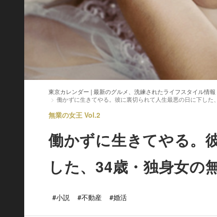
東京カレンダー | 最新のグルメ、洗練されたライフスタイル情報
働かずに生きてやる。彼に裏切られて人生最悪の日に下した、
無業の女王 Vol.2
働かずに生きてやる。
した、34歳・独身女の
#小説
#不動産
#婚活