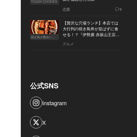
TOUGH COOKIES
恋愛
9
【贅沢な穴場ランチ】本店では
大行列の焼き鳥丼が並ばずに食
Vol.7
せる！？『伊勢廣 赤坂山王店』
焼き鳥が艶めいてきた
へ
グルメ
公式SNS
Instagram
X