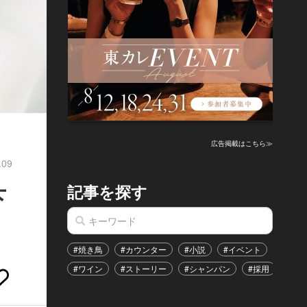
広告掲載はこちら≫
.09
記事を探す
下
#焼き鳥
#カウンター
#小説
#イベント
#港区
#ワイン
#ストーリー
#シャンパン
#採用
#恋