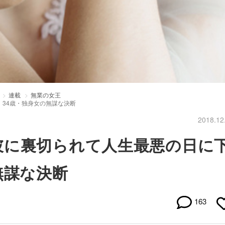
連載
無業の女王
34歳・独身女の無謀な決断
2018.12
彼に裏切られて人生最悪の日に
無謀な決断
163