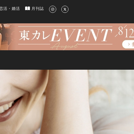
新のグルメ、洗練されたライフスタイル情報
恋活・婚活
月刊誌