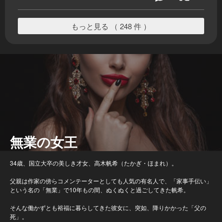
もっと見る （ 248 件 ）
無業の女王
34歳、国立大卒の美しき才女、高木帆希（たかぎ・ほまれ）。
父親は作家の傍らコメンテーターとしても人気の有名人で、「家事手伝い」
という名の「無業」で10年もの間、ぬくぬくと過ごしてきた帆希。
そんな働かずとも裕福に暮らしてきた彼女に、突如、降りかかった「父の
死」。