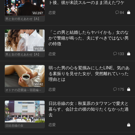
ト後、彼が未読スルーのまま消えたワケ
恋愛
84
Vol.297
男と女の答えあわせ【A】
「この男と結婚したらヤバイかも」女のな
かで警鐘が鳴った、夫にすべきではない男
の特徴
Vol.58
恋愛
133
男と女の答えあわせ【A】
弱った男の心を鷲掴みにしたLINE。気のあ
る素振りを見せた女が、突然離れていった
理由とは
Vol.42
恋愛
175
オトナの恋愛論～宿題編～
日比谷線の女：秋葉原のタワマンで愛犬と
暮らす、会計士の彼の知りたくなかった過
去
Vol.11
恋愛
日比谷線の女