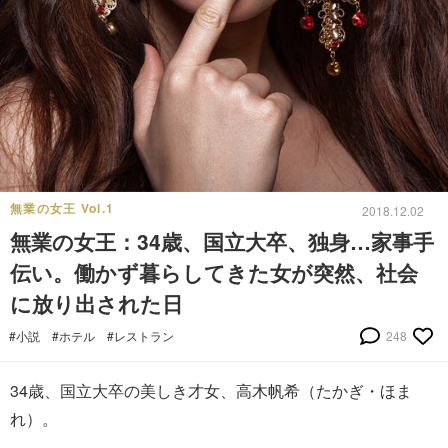
無業の女王 Vol.1
2018.12.02
無業の女王：34歳、国立大卒、独身…家事手
伝い。働かず暮らしてきた女が突然、社会
に放り出された日
#小説
#ホテル
#レストラン
248
34歳、国立大卒の美しき才女、高木帆希（たかぎ・ほま
れ）。