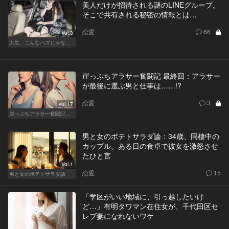
美人だけが招待される謎のLINEグループ。
そこで共有される秘密の情報とは…
恋愛
66
Vol.3
人生、こんなハズじゃなかった。～ハイスペの憂鬱～
崖っぷちアラサー奮闘記 最終回：アラサー
が最後に選ぶ男と仕事は……!?
恋愛
3
Vol.17
崖っぷちアラサー奮闘記 written by 内埜さくら
男と女のポテトサラダ論：34歳、同棲中の
カップル。ある日の食卓で彼女を激怒させ
たひと言
Vol.1
恋愛
15
男と女のポテトサラダ論
「学区がいい地域に、引っ越したいけ
ど…」有明タワマン在住女が、千代田区セ
レブ妻になれないワケ