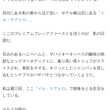
目白にある私の家からほど近い、ホテル椿山荘にある
『イ
ル・テアトロ』
。
ここのプレミアムブレックファーストを頂くのが、私の日
課だ。
甘みのあるハニーハムと、ザバイオーネソースの酸味が絶
妙なエッグズベネディクトに、薫り高い黒トリュフがスラ
イスされ、食欲をそそる。キリっとしたシャンパンを流し
込むとシナプスがパチパチとつながっていくようだ。
私は週三回、ここ
『イル・テアトロ』
で朝食をとる生活を
している。
ーもう10年か…。