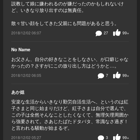
説教して娘に嫌われるのが嫌だったのかもしれないけ
ど、いきなり放り出すのは無責任。
散々甘い顔をしてきた父親にも問題があると思う。
2018/12/02 06:07
27
99+
No Name
お父さん、自分の好きなことをしなさい、が口癖じゃな
かったの？さすがにこの放り出し方はどうかと…。
2018/12/02 06:05
7
99+
あか姐
安楽な生活からいきなり勤労自活生活へ、というのは紅
子さまと同じ始まりだけど、紅子さまは自分で選んで、
この子は全然そんなことしたくなくて、無理矢理周囲か
ら強要されて。さあじたばたドタバタ、常識なさ過ぎ！
と言われる騒動が始まるぞ。
2018/12/02 05:27
3
99+