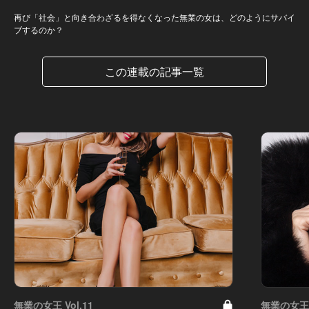
再び「社会」と向き合わざるを得なくなった無業の女は、どのようにサバイ
ブするのか？
この連載の記事一覧
無業の女王 Vol.11
無業の女王 V