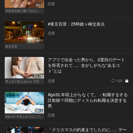
恋愛
Vol.1
外資系金融で働く女のレストラン事情
#東京百景：25時鎗ヶ崎交差点
恋愛
Vol.1
東京百景
アプリで出会った男から、2度目のデート
を拒否されて…。女がしがちな“あるコ
ト”とは
Vol.77
恋愛
105
男と女の答えあわせ【Q】
Age32,年収上がらなくて。：転職するする
詐欺師？同期にディスられ転職を決意する
男
Vol.1
恋愛
Age,32 年収上がらなくて。
「クリスマスの約束までしたのに…」デー