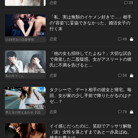
恋愛
39
「私、実は無類のイケメン好きで…」相手
の“容姿”に妥協できなかった、婚活女子の
行く末
Vol.6
恋愛
49
U-29男女の恋愛事情
「他の女も招待してたよね？」大切な試合
で発覚した二股疑惑。女がアスリートの彼
氏に不満を告げると…
Vol.10
恋愛
56
私の年下くん
タクシーで、デート相手の彼女と帰宅。毎
回、女が家の少し手前で降りたがるのはナ
ゼ…？
Vol.151
恋愛
76
男と女の答えあわせ【Q】
イイ感じだったのに、笑顔でアッサリ解散
（涙）女性を落とすまであと一歩及ばぬ、
残念な男とは