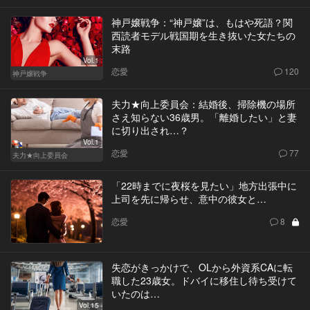
神戸嬢戦争：“神戸嬢”は、もはや死語？関
西読者モデル戦国期を生き抜いた女たちの
末路
Vol.1
恋愛
120
神戸嬢戦争
夫力★向上委員会：結婚後、掃除機の場所
さえ知らない36歳男。「離婚したい」と妻
に切り出され…？
Vol.1
恋愛
77
夫力★向上委員会
「22時までに夜桜を見たい」地方出張中に
上司を先に帰らせ、意中の彼女と…
恋愛
8
失恋がきっかけで、OLから外資系CAに転
職した23歳女。ドバイに移住し待ち受けて
いたのは…
Vol.15