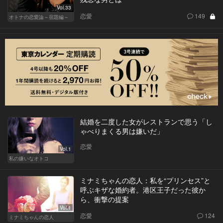
Vol.33
恋愛
149
オトナの恋愛論～宿題編～
結婚を二度した女がレストランで思う「し
ゃべりまくる男は嫌いだ」
恋愛
Vol.1
私の嫌いなオトコ
ミナミちゃんの恋人：私を“プリンセス”と
呼ぶキザな婚約者。港区王子だった彼か
ら、衝撃の提案
Vol.1
恋愛
124
ミナミちゃんの恋人