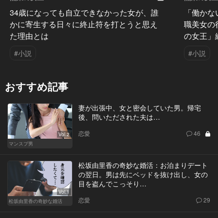
34歳になっても自立できなかった女が、誰
「働かな
かに寄生する日々に終止符を打とうと思え
職美女の
た理由とは
の女王」
#小説
#小説
おすすめ記事
妻が出張中、女と密会していた男。帰宅
後、問いただされた夫は…
恋愛
46
Vol.2
マンスプ男
松坂由里香の奇妙な婚活：お泊まりデート
の翌日。男は先にベッドを抜け出し、女の
目を盗んでこっそり…
Vol.1
恋愛
29
松坂由里香の奇妙な婚活