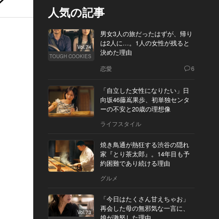
人気の記事
男女3人の旅だったはずが、帰り
は2人に…。1人の女性が残ると
Vol.74
決めた理由
TOUGH COOKIES
恋愛
6
「自立した女性になりたい」日
向坂46藤嶌果歩、初単独センタ
ーの不安と20歳の理想像
ライフスタイル
焼き鳥通が熱狂する渋谷の隠れ
家『とり茶太郎』。14年目も予
約困難であり続ける理由
グルメ
「今日はたくさん甘えちゃお」
再会した母の無邪気な一言に、
Vol.73
娘が激怒した理由