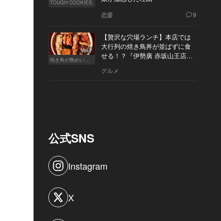
TOUGH COOKIES
恋愛
9
【贅沢な穴場ランチ】本店では
大行列の焼き鳥丼が並ばずに食
Vol.7
せる！？『伊勢廣 赤坂山王店』
焼き鳥が艶めいてきた
へ
グルメ
公式SNS
Instagram
X