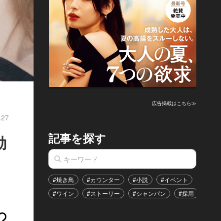
広告掲載はこちら≫
.27
記事を探す
動
#焼き鳥
#カウンター
#小説
#イベント
#港区
#ワイン
#ストーリー
#シャンパン
#採用
#恋