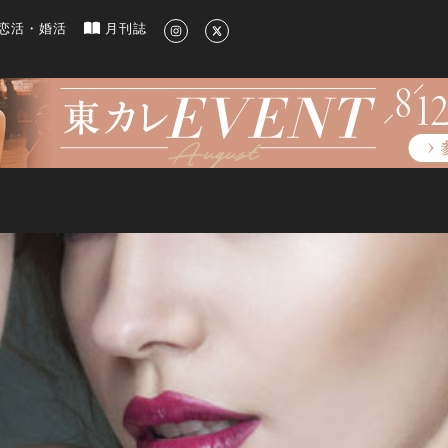
新のグルメ、洗練されたライフスタイル情報
恋活・婚活
月刊誌