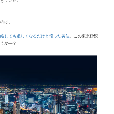
できていた。
たのは。
連絡しても虚しくなるだけと悟った美佳
。この東京砂漠
ろうか―？