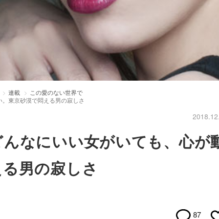
連載
この愛のない世界で
い。東京砂漠で悶える男の寂しさ
2018.12
どんなにいい女がいても、心が
える男の寂しさ
87