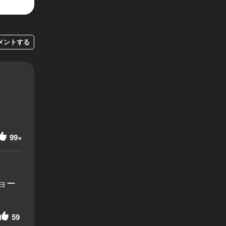
メントする
99+
ョー
59