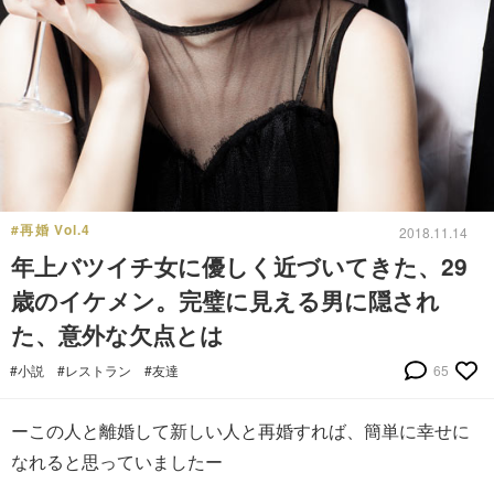
#再婚 Vol.4
2018.11.14
年上バツイチ女に優しく近づいてきた、29
歳のイケメン。完璧に見える男に隠され
た、意外な欠点とは
#小説
#レストラン
#友達
65
ーこの人と離婚して新しい人と再婚すれば、簡単に幸せに
なれると思っていましたー