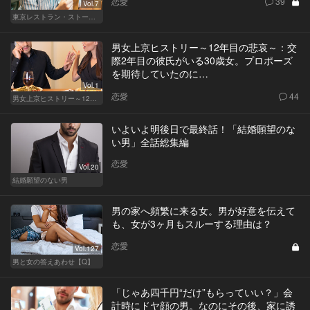
恋愛
39
Vol.7
東京レストラン・ストーリー
男女上京ヒストリー～12年目の悲哀～：交
際2年目の彼氏がいる30歳女。プロポーズ
を期待していたのに…
Vol.1
恋愛
44
男女上京ヒストリー～12年目の悲哀～
いよいよ明後日で最終話！「結婚願望のな
い男」全話総集編
恋愛
Vol.20
結婚願望のない男
男の家へ頻繁に来る女。男が好意を伝えて
も、女が3ヶ月もスルーする理由は？
恋愛
Vol.127
男と女の答えあわせ【Q】
「じゃあ四千円“だけ”もらっていい？」会
計時にドヤ顔の男。なのにその後、家に誘