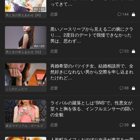
ってきて…
Vol.101
恋愛
144
男と女の答えあわせ【A】
黒いノースリーブから見える二の腕にクラ
り…。2度目のデートで我慢できなかった
男は、思わず…
Vol.123
恋愛
53
男と女の答えあわせ【Q】
再婚希望のバツイチ女。結婚相談所で、全
然好きになれない男から交際を申し込まれ
たけれど…
Vol.8
恋愛
68
こじれたふたり
ライバルの蹴落としは“SNS”で。性悪女が
堂々と胸を張る、インフルエンサーの闘い
の全貌
Vol.10
恋愛
39
東京マテリアル・ガールズ
人形町ライフ：おのぼり女子が東京を一周