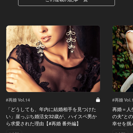
#再婚 Vol.14
#再婚 Vol.
「どうしても、年内に結婚相手を見つけた
再婚＝人
い」崖っぷち婚活女32歳が、ハイスペ男か
の夫"と
ら求愛された理由【#再婚 番外編】
幸せを掴