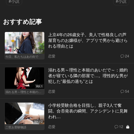
#小説
#小説
おすすめ記事
上京4年の26歳女子。美人で性格良しの芦
屋育ちのお嬢様が、アプリで男から避けら
れる理由とは
Vol.2
恋愛
24
今日、私たちはあの街で
溺れる男～理性と本能のあいだで～：婚約
者が寝ている隣の部屋で…。理性的な男が
犯した”最低の過ち”とは
Vol.1
恋愛
54
溺れる男～理性と本能のあいだで～
小学校受験合格を目指し、親子3人で奮
闘。合否発表の瞬間、アクシデントに見舞
われ…
Vol.12
恋愛
12
二世お受験物語