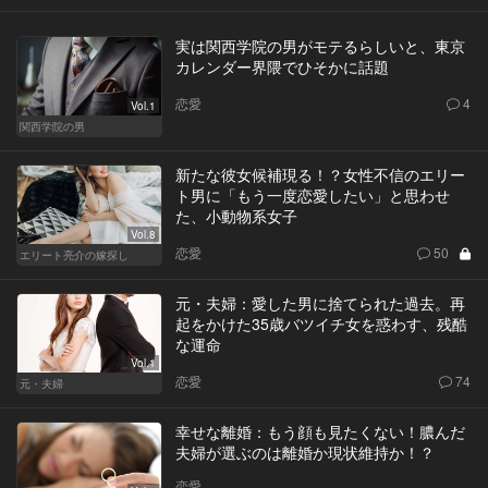
実は関西学院の男がモテるらしいと、東京
カレンダー界隈でひそかに話題
恋愛
4
Vol.1
関西学院の男
新たな彼女候補現る！？女性不信のエリー
ト男に「もう一度恋愛したい」と思わせ
た、小動物系女子
Vol.8
恋愛
50
エリート亮介の嫁探し
元・夫婦：愛した男に捨てられた過去。再
起をかけた35歳バツイチ女を惑わす、残酷
な運命
Vol.1
恋愛
74
元・夫婦
幸せな離婚：もう顔も見たくない！膿んだ
夫婦が選ぶのは離婚か現状維持か！？
恋愛