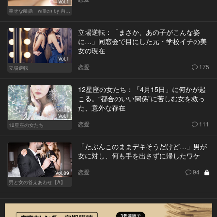
Vol.1
幸せな離婚 written by 内埜さくら
立場逆転：「まさか、あの子がこんな姿
に…」同窓会で目にした元・学校イチの美
女の現在
Vol.1
恋愛
175
立場逆転
12星座の女たち：「4月15日」に何かが起
こる。“都合のいい関係”に苦しむ女を救っ
た、意外な存在
Vol.1
恋愛
111
12星座の女たち
「たぶんこのままデキそうだけど…」男が
女に対し、何も手を出さずに帰したワケ
恋愛
94
Vol.89
男と女の答えあわせ【A】