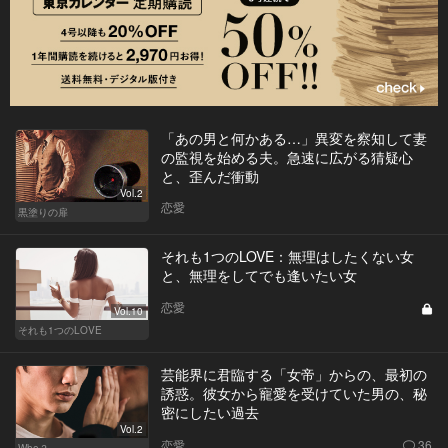
「あの男と何かある…」異変を察知して妻
の監視を始める夫。急速に広がる猜疑心
と、歪んだ衝動
Vol.2
恋愛
黒塗りの扉
それも1つのLOVE：無理はしたくない女
と、無理をしてでも逢いたい女
恋愛
Vol.10
それも1つのLOVE
芸能界に君臨する「女帝」からの、最初の
誘惑。彼女から寵愛を受けていた男の、秘
密にしたい過去
Vol.2
恋愛
36
Who？