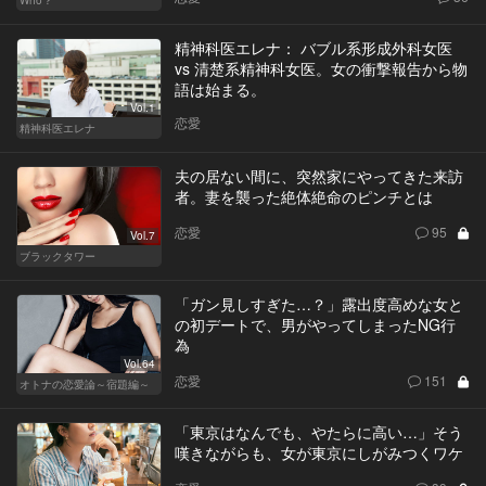
精神科医エレナ： バブル系形成外科女医
vs 清楚系精神科女医。女の衝撃報告から物
語は始まる。
Vol.1
恋愛
精神科医エレナ
夫の居ない間に、突然家にやってきた来訪
者。妻を襲った絶体絶命のピンチとは
恋愛
95
Vol.7
ブラックタワー
「ガン見しすぎた…？」露出度高めな女と
の初デートで、男がやってしまったNG行
為
Vol.64
恋愛
151
オトナの恋愛論～宿題編～
「東京はなんでも、やたらに高い…」そう
嘆きながらも、女が東京にしがみつくワケ