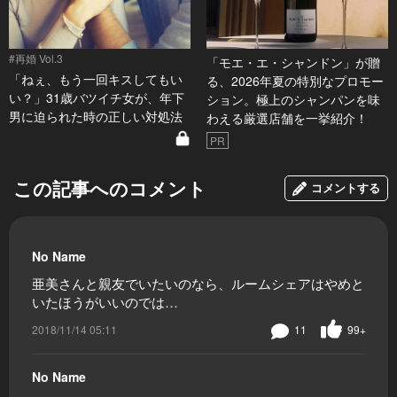
#再婚 Vol.3
「モエ・エ・シャンドン」が贈
「ねぇ、もう一回キスしてもい
る、2026年夏の特別なプロモー
い？」31歳バツイチ女が、年下
ション。極上のシャンパンを味
男に迫られた時の正しい対処法
わえる厳選店舗を一挙紹介！
PR
この記事へのコメント
コメントする
No Name
亜美さんと親友でいたいのなら、ルームシェアはやめと
いたほうがいいのでは…
2018/11/14 05:11
11
99+
No Name