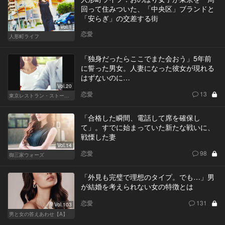
回って住みついた、「中央区」ブランドと
「安らぎ」の交差する街
Vol.1
恋愛
人形町ライフ
「独身だったらここでまた会おう」5年前
に誓った男女。人妻になった彼女が現れる
はずないのに…
Vol.20
恋愛
13
東京レストラン・ストーリー
「合格した瞬間、電話して席を確保し
て」。すでに始まっていた新たな戦いに、
戦慄した妻
Vol.14
恋愛
98
御三家ウォーズ
「外見も完璧で理想のタイプ。でも…」男
が結婚を考えられない女の特徴とは
恋愛
131
Vol.103
男と女の答えあわせ【A】