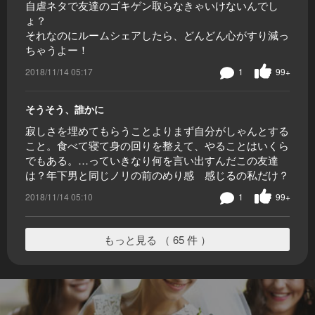
自虐ネタで友達のゴキゲン取らなきゃいけないんでし
ょ？
それなのにルームシェアしたら、どんどん心がすり減っ
ちゃうよー！
2018/11/14 05:17
1
99+
そうそう、誰かに
寂しさを埋めてもらうことよりまず自分がしゃんとする
こと。食べて寝て身の回りを整えて、やることはいくら
でもある。…っていきなり何を言い出すんだこの友達
は？年下男と同じノリの前のめり感 感じるの私だけ？
2018/11/14 05:10
1
99+
もっと見る （ 65 件 ）