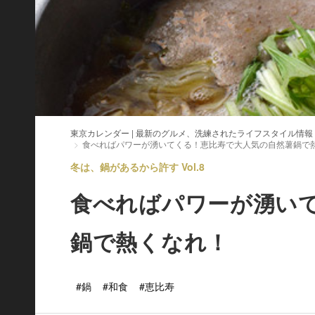
東京カレンダー | 最新のグルメ、洗練されたライフスタイル情報
食べればパワーが湧いてくる！恵比寿で大人気の自然薯鍋で
冬は、鍋があるから許す Vol.8
食べればパワーが湧い
鍋で熱くなれ！
#鍋
#和食
#恵比寿