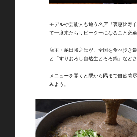
モデルや芸能人も通う名店『裏恵比寿 
て一度来たらリピーターになること必
店主・越田裕之氏が、全国を食べ歩き
と「すりおろし自然生とろろ鍋」など
メニューを開くと隅から隅まで自然薯
みよう。