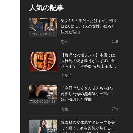
人気の記事
男女3人の旅だったはずが、帰り
は2人に…。1人の女性が残ると
Vol.74
決めた理由
TOUGH COOKIES
恋愛
5
【贅沢な穴場ランチ】本店では
大行列の焼き鳥丼が並ばずに食
せる！？『伊勢廣 赤坂山王店』
へ
グルメ
「今日はたくさん甘えちゃお」
再会した母の無邪気な一言に、
Vol.73
娘が激怒した理由
TOUGH COOKIES
恋愛
9
異素材の立体感でドレープを美
しく纏う。有村架純が魅せる、
Vol.53