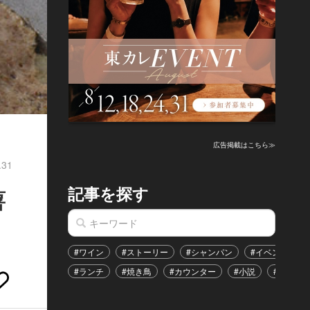
広告掲載はこちら≫
.31
記事を探す
薯
#ワイン
#ストーリー
#シャンパン
#イベント
#ランチ
#焼き鳥
#カウンター
#小説
#恋愛