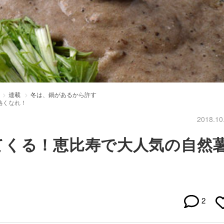
連載
冬は、鍋があるから許す
熱くなれ！
2018.10
てくる！恵比寿で大人気の自然
2