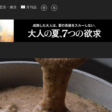
新のグルメ、洗練されたライフスタイル情報
恋活・婚活
月刊誌