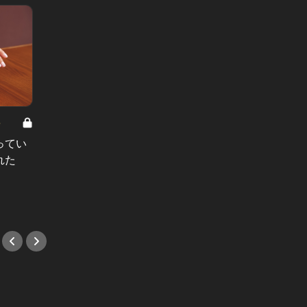
8
男と女の答えあわせ【A】 Vol.308
ってい
結婚願望ゼロだった27歳男性が、交
れた
際2年で突然プロポーズ。彼の心が
変わった“理由”とは
#小説