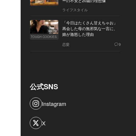
ーの不安と20歳の理想像
ライフスタイル
「今日はたくさん甘えちゃお」
再会した母の無邪気な一言に、
Vol.73
娘が激怒した理由
TOUGH COOKIES
恋愛
9
公式SNS
Instagram
X