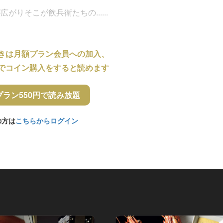
りそこが飲兵衛たちの......
きは月額プラン会員への加入、
でコイン購入をすると読めます
プラン550円で読み放題
の方は
こちらからログイン