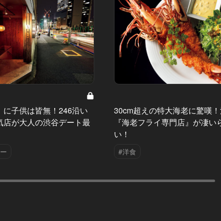
」に子供は皆無！246沿い
30cm超えの特大海老に驚嘆
気店が大人の渋谷デート最
『海老フライ専門店』が凄い
い！
ター
#洋食