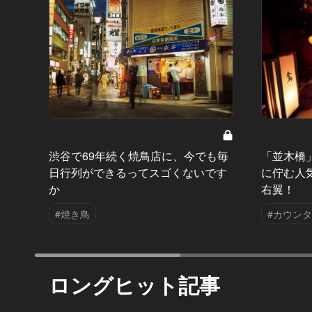
渋谷で69年続く焼鳥店に、今でも毎
「並木橋
日行列ができるってスゴくないです
に佇む人
か
右翼！
#焼き鳥
#カウン
ロングヒット記事