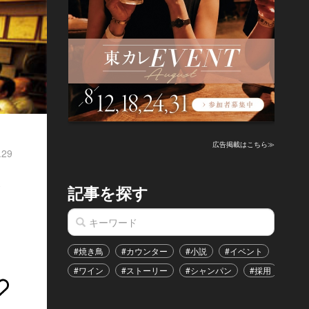
広告掲載はこちら≫
.29
な
記事を探す
#焼き鳥
#カウンター
#小説
#イベント
#港区
#ワイン
#ストーリー
#シャンパン
#採用
#恋