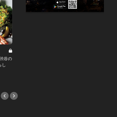
代々木上原で楽しむ、しっとり大人デ
ート Vol.5
名物「
！渋谷の
“濃厚で軽やか”な驚きの逸品！本気
さ！和
らし
のイタリアン好きを魅了する、少量
チャイ
多皿コースとは？
#中華
#イタリアン