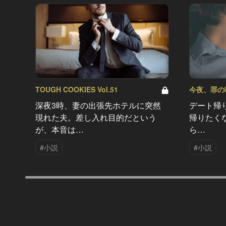
TOUGH COOKIES Vol.51
今夜、罪の味を
深夜3時、妻の出張先ホテルに突然
デート帰
現れた夫。差し入れ目的だという
帰りたく
が、本音は…
ら…
#小説
#小説