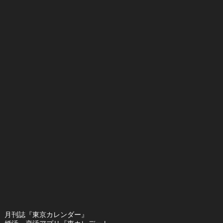
月刊誌『東京カレンダー』
婚活・恋活アプリ『東カレデート』