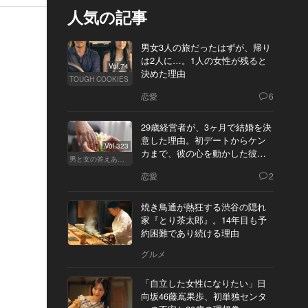
人気の記事
男女3人の旅だったはずが、帰り
は2人に…。1人の女性が残ると
Vol.74
決めた理由
TOUGH COOKIES
恋愛
6
29歳経営者が、3ヶ月で結婚を決
意した理由。初デートからケン
Vol.323
カまで、彼の心を動かした彼女
男と女の答えあわせ【Q】
の態度とは
恋愛
2
焼き鳥通が熱狂する渋谷の隠れ
家『とり茶太郎』。14年目も予
約困難であり続ける理由
グルメ
「自立した女性になりたい」日
向坂46藤嶌果歩、初単独センタ