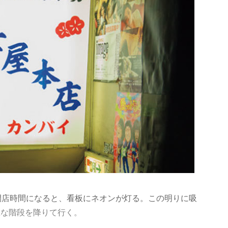
開店時間になると、看板にネオンが灯る。この明りに吸
急な階段を降りて行く。