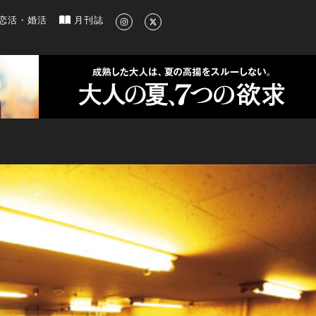
新のグルメ、洗練されたライフスタイル情報
恋活・婚活
月刊誌