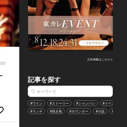
広告掲載はこちら≫
.03
す
記事を探す
#ワイン
#ストーリー
#シャンパン
#イベント
#ランチ
#焼き鳥
#カウンター
#小説
#恋愛