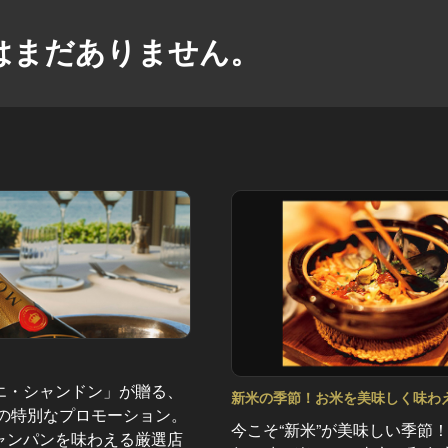
はまだありません。
エ・シャンドン」が贈る、
新米の季節！お米を美味しく味わ
夏の特別なプロモーション。
和食店 Vol.6
今こそ“新米”が美味しい季節
ャンパンを味わえる厳選店