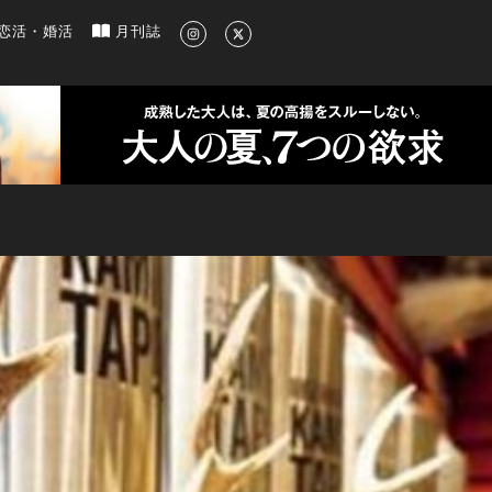
新のグルメ、洗練されたライフスタイル情報
恋活・婚活
月刊誌