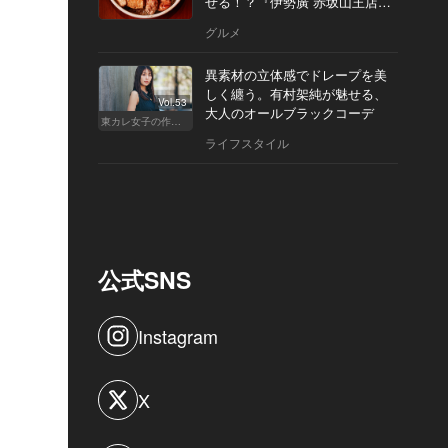
せる！？『伊勢廣 赤坂山王店』
へ
グルメ
異素材の立体感でドレープを美
しく纏う。有村架純が魅せる、
Vol.53
大人のオールブラックコーデ
東カレ女子の作り方
ライフスタイル
公式SNS
Instagram
X