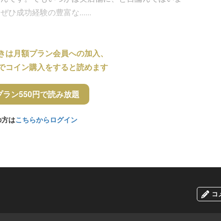
成功経験の豊富な......
きは月額プラン会員への加入、
でコイン購入をすると読めます
プラン550円で読み放題
の方は
こちらからログイン
コ