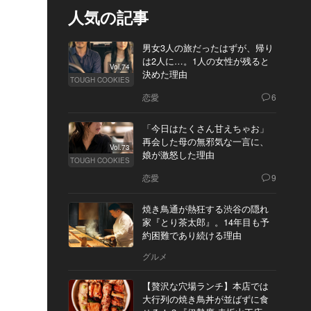
人気の記事
男女3人の旅だったはずが、帰り
は2人に…。1人の女性が残ると
Vol.74
決めた理由
TOUGH COOKIES
恋愛
6
「今日はたくさん甘えちゃお」
再会した母の無邪気な一言に、
Vol.73
娘が激怒した理由
TOUGH COOKIES
恋愛
9
焼き鳥通が熱狂する渋谷の隠れ
家『とり茶太郎』。14年目も予
約困難であり続ける理由
グルメ
【贅沢な穴場ランチ】本店では
大行列の焼き鳥丼が並ばずに食