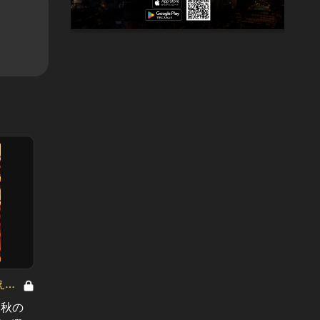
【ほろ酔いシネマVol.11】クリスマ
和食の
える
ス・ラブロマンス×偶然が生む幸運
はレベ
！秋の
のワイン“フィールドブレンド”
た使い