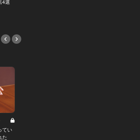
店4選
#ワイン
#和食
8
男と女の答えあわせ【A】 Vol.308
ってい
結婚願望ゼロだった27歳男性が、交
れた
際2年で突然プロポーズ。彼の心が