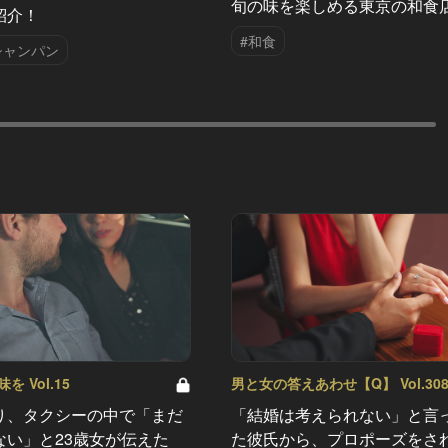
旬の味を楽しめる東京の和食
紹介！
#和食
シャンパン
 Vol.15
男と女の答えあわせ【Q】 Vol.30
り、タクシーの中で「まだ
「結婚は考えられない」と言
ない」と23歳女が伝えた
た彼氏から、プロポーズをさ