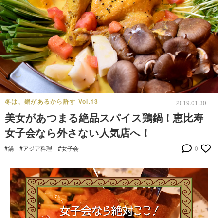
冬は、鍋があるから許す Vol.13
2019.01.30
美女があつまる絶品スパイス鶏鍋！恵比寿
女子会なら外さない人気店へ！
#鍋
#アジア料理
#女子会
0