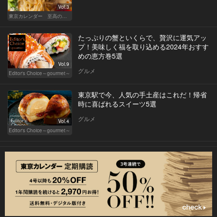
Vol.3
東京カレンダー 至高の名店シリーズ
たっぷりの蟹といくらで、贅沢に運気アッ
プ！美味しく福を取り込める2024年おすす
めの恵方巻5選
Vol.9
グルメ
Editor's Choice～gourmet～
東京駅で今、人気の手土産はこれだ！帰省
時に喜ばれるスイーツ5選
グルメ
Vol.4
Editor's Choice～gourmet～