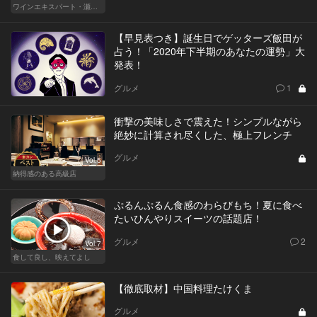
ワインエキスパート・瀬川あずさの マリアージュを楽しむレストラン
【早見表つき】誕生日でゲッターズ飯田が
占う！「2020年下半期のあなたの運勢」大
発表！
グルメ
1
衝撃の美味しさで震えた！シンプルながら
絶妙に計算され尽くした、極上フレンチ
グルメ
Vol.5
納得感のある高級店
ぷるんぷるん食感のわらびもち！夏に食べ
たいひんやりスイーツの話題店！
グルメ
2
Vol.7
食して良し、映えてよし
【徹底取材】中国料理たけくま
グルメ