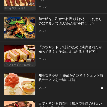
Vol.7
グルメ
銀座を遊びつくせ！
旬の鮎を、和食の名店で味わう。こだわり
の器で食と芸術の“融合美”を愉しもう
グルメ
「カツサンドって誰のために考案されたか
知ってる？」洋食にまつわるトリビア！
グルメ
Vol.13
グルメトリビア！飲み会やデートで会話のネタになるQ＆A
知らなきゃ損！ 絶品かき氷＆ミシュラン掲
載ラーメンを一緒に堪能！
グルメ
舌でとろける肉寿司！銀座で生肉の取扱い