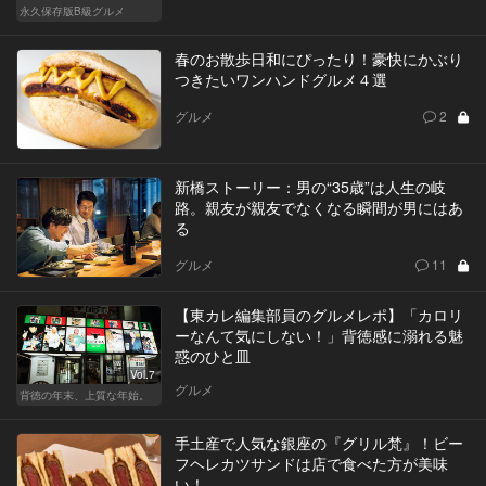
永久保存版B級グルメ
春のお散歩日和にぴったり！豪快にかぶり
つきたいワンハンドグルメ４選
グルメ
2
新橋ストーリー：男の“35歳”は人生の岐
路。親友が親友でなくなる瞬間が男にはあ
る
グルメ
11
【東カレ編集部員のグルメレポ】「カロリ
ーなんて気にしない！」背徳感に溺れる魅
惑のひと皿
Vol.7
グルメ
背徳の年末、上質な年始。
手土産で人気な銀座の『グリル梵』！ビー
フヘレカツサンドは店で食べた方が美味
い！