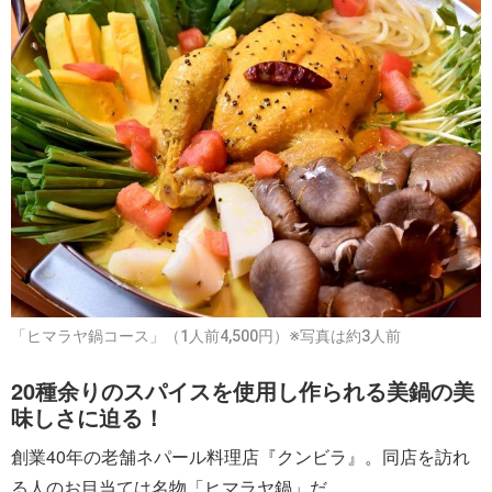
「ヒマラヤ鍋コース」（1人前4,500円）※写真は約3人前
20種余りのスパイスを使用し作られる美鍋の美
味しさに迫る！
創業40年の老舗ネパール料理店『クンビラ』。同店を訪れ
る人のお目当ては名物「ヒマラヤ鍋」だ。