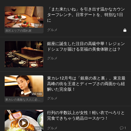
「また来たいね」を引き出す温かなカウン
ターフレンチ。日常デートを、特別な1日
に
Vol.2
グルメ
港区エリアの隠れ家
銀座に誕生した注目の高級中華！レジェン
ドシェフが届ける至福の美食体験とは？
グルメ
東カレ12月号は「銀座の表と裏」。東京最
高峰の街を王道とディープさの両面から紐
解いた完全版！
Vol.103
グルメ
東カレの素敵な大人に必要なこと
行列の半数以上が女性！軽い衣でぺろりと
完食できちゃう絶品ロースかつ！
グルメ
1
Vol.3