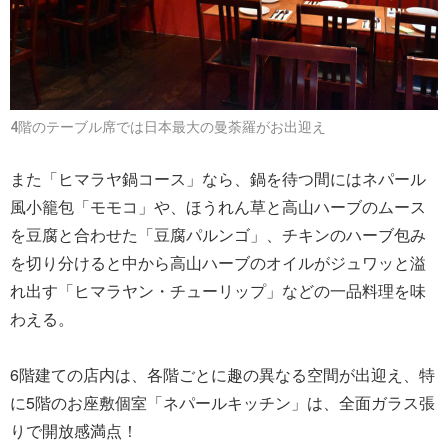
4階のテーブル席では日本最大の曼荼羅がお出迎え
また「ヒマラヤ鍋コース」なら、鍋を待つ間にはネパール
風小籠包「モモコ」や、ほうれん草と高山ハーブのムース
を豆腐と合わせた「豆腐パルンゴ」、チキンのハーブ包み
を切り分けると中から高山ハーブのオイルがジュワッと溢
れ出す「ヒマラヤン・チューリップ」などの一品料理を味
わえる。
6階建ての店内は、各階ごとに趣の異なる空間が出迎え、特
に5階のお座敷個室「ネパールキッチン」は、全面ガラス張
りで開放感満点！