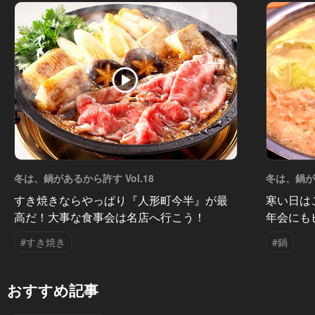
冬は、鍋があるから許す Vol.18
冬は、鍋があ
すき焼きならやっぱり『人形町今半』が最
寒い日は
高だ！大事な食事会は名店へ行こう！
年会にも
#すき焼き
#鍋
おすすめ記事