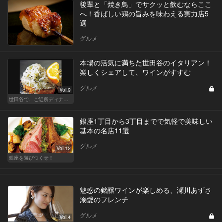
後輩と「焼き鳥」でサクッと飲むならここ
へ！香ばしい鶏の旨みを味わえる実力店5
選
グルメ
本場の活気に満ちた世田谷のイタリアン！
楽しくシェアして、ワインがすすむ
グルメ
Vol.9
世田谷で、ご近所ディナーを楽しもう！
銀座1丁目から3丁目までで気軽で美味しい
基本の名店11選
グルメ
Vol.12
銀座を遊びつくせ！
魅惑の銘醸ワインが楽しめる、瀬川あずさ
溺愛のフレンチ
グルメ
Vol.4