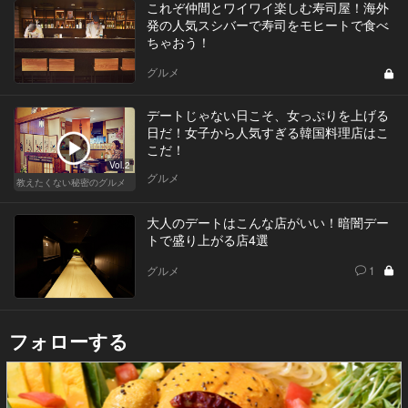
これぞ仲間とワイワイ楽しむ寿司屋！海外
発の人気スシバーで寿司をモヒートで食べ
ちゃおう！
グルメ
デートじゃない日こそ、女っぷりを上げる
日だ！女子から人気すぎる韓国料理店はこ
こだ！
Vol.2
グルメ
教えたくない秘密のグルメ
大人のデートはこんな店がいい！暗闇デー
トで盛り上がる店4選
グルメ
1
フォローする