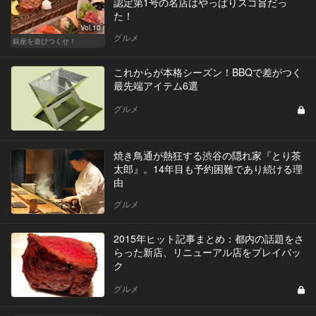
認定第1号の名店はやっぱりスゴ旨だっ
た！
Vol.10
グルメ
銀座を遊びつくせ！
これからが本格シーズン！BBQで差がつく
最先端アイテム6選
グルメ
焼き鳥通が熱狂する渋谷の隠れ家『とり茶
太郎』。14年目も予約困難であり続ける理
由
グルメ
2015年ヒット記事まとめ：都内の話題をさ
らった新店、リニューアル店をプレイバッ
ク
グルメ