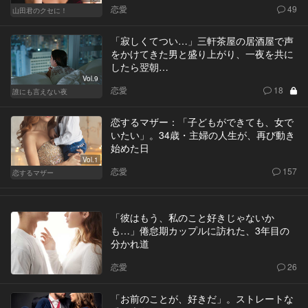
恋愛
49
山田君のクセに！
「寂しくてつい…」三軒茶屋の居酒屋で声
をかけてきた男と盛り上がり、一夜を共に
したら翌朝…
Vol.9
恋愛
18
誰にも言えない夜
恋するマザー：「子どもができても、女で
いたい」。34歳・主婦の人生が、再び動き
始めた日
Vol.1
恋愛
157
恋するマザー
「彼はもう、私のこと好きじゃないか
も…」倦怠期カップルに訪れた、3年目の
分かれ道
恋愛
26
「お前のことが、好きだ」。ストレートな