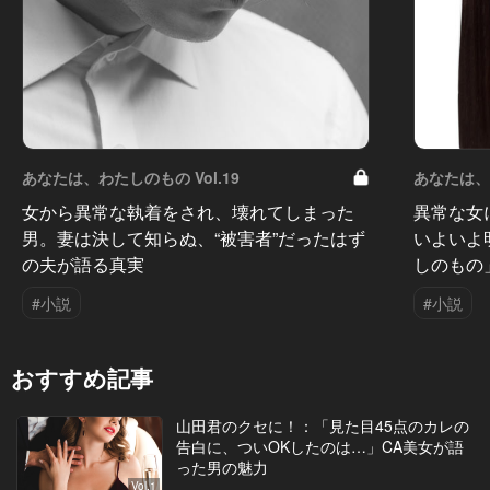
あなたは、わたしのもの Vol.19
あなたは、わ
女から異常な執着をされ、壊れてしまった
異常な女
男。妻は決して知らぬ、“被害者”だったはず
いよいよ
の夫が語る真実
しのもの
#小説
#小説
おすすめ記事
山田君のクセに！：「見た目45点のカレの
告白に、ついOKしたのは…」CA美女が語
った男の魅力
Vol.1