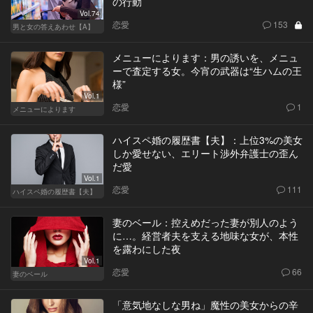
の行動
Vol.74
恋愛
153
男と女の答えあわせ【A】
メニューによります：男の誘いを、メニュ
ーで査定する女。今宵の武器は“生ハムの王
様”
Vol.1
恋愛
1
メニューによります
ハイスペ婚の履歴書【夫】：上位3%の美女
しか愛せない、エリート渉外弁護士の歪ん
だ愛
Vol.1
恋愛
111
ハイスペ婚の履歴書【夫】
妻のベール：控えめだった妻が別人のよう
に…。経営者夫を支える地味な女が、本性
を露わにした夜
Vol.1
恋愛
66
妻のベール
「意気地なしな男ね」魔性の美女からの辛