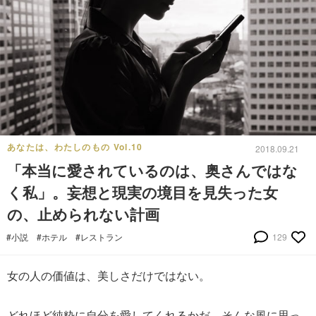
あなたは、わたしのもの Vol.10
2018.09.21
「本当に愛されているのは、奥さんではな
く私」。妄想と現実の境目を見失った女
の、止められない計画
#小説
#ホテル
#レストラン
129
女の人の価値は、美しさだけではない。
どれほど純粋に自分を愛してくれるかだ…そんな風に思っ