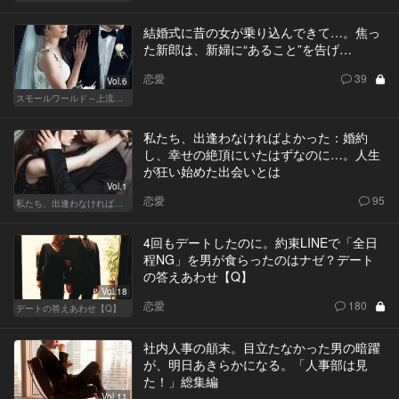
結婚式に昔の女が乗り込んできて…。焦っ
た新郎は、新婦に“あること”を告げ…
恋愛
39
Vol.6
スモールワールド～上流階級の社会～
私たち、出逢わなければよかった：婚約
し、幸せの絶頂にいたはずなのに…。人生
が狂い始めた出会いとは
Vol.1
恋愛
95
私たち、出逢わなければよかった
4回もデートしたのに。約束LINEで「全日
程NG」を男が食らったのはナゼ？デート
の答えあわせ【Q】
Vol.18
恋愛
180
デートの答えあわせ【Q】
社内人事の顛末。目立たなかった男の暗躍
が、明日あきらかになる。「人事部は見
た！」総集編
Vol.11