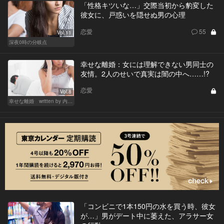
「性格キツいな…」交際当初から豹変した
彼女に、戸惑いを隠せぬ男の心理
恋愛
55
Vol.11
深夜0時の分岐点
幸せな離婚：女には理解できない男同士の
友情。2人のせいで真実は闇の中へ……!?
恋愛
Vol.8
幸せな離婚 written by 内埜さくら
「コンビニで1本150円の水を買う時、彼女
が…」男がデート中に萎えた、アラサー女