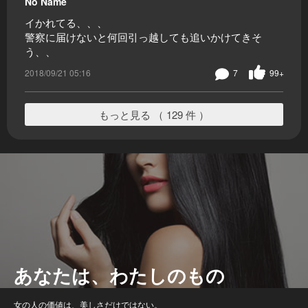
No Name
イかれてる、、、
警察に届けないと何回引っ越しても追いかけてきそ
う、、
2018/09/21 05:16
7
99+
もっと見る （ 129 件 ）
あなたは、わたしのもの
女の人の価値は、美しさだけではない。