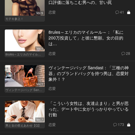
口評価に落ちこむ男への、甘い罠
恋愛
41
Vol.5
モテキ参上！
8rules～エリカのマイルール～：「私に
200万投資して」と彼に懇願。女の目的
は…
Vol.1
恋愛
28
8rules～エリカのマイルール～
ヴィンテージバッグ Sandast：「三種の神
器」のブランドバッグを持つ男は、恋愛対
象外！？
Vol.1
恋愛
ヴィンテージバッグ Sandast
「こういう女性は、友達止まり」と男が思
った、デート中に女がうっかりやっている
行動
Vol.7
恋愛
173
男と女の答えあわせ【Q】