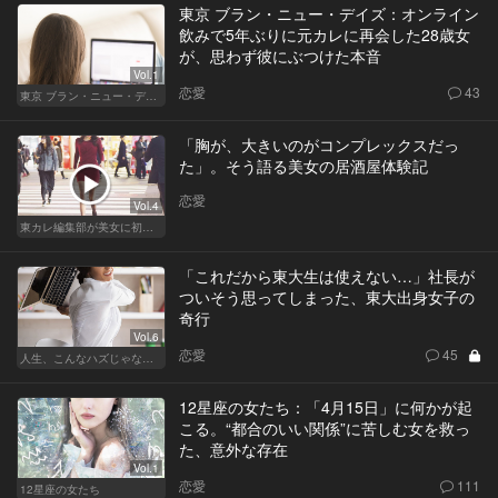
東京 ブラン・ニュー・デイズ：オンライン
飲みで5年ぶりに元カレに再会した28歳女
が、思わず彼にぶつけた本音
Vol.1
恋愛
43
東京 ブラン・ニュー・デイズ
「胸が、大きいのがコンプレックスだっ
た」。そう語る美女の居酒屋体験記
恋愛
Vol.4
東カレ編集部が美女に初体験させてみた
「これだから東大生は使えない…」社長が
ついそう思ってしまった、東大出身女子の
奇行
Vol.6
恋愛
45
人生、こんなハズじゃなかった。～ハイスペの憂鬱～
12星座の女たち：「4月15日」に何かが起
こる。“都合のいい関係”に苦しむ女を救っ
た、意外な存在
Vol.1
恋愛
111
12星座の女たち