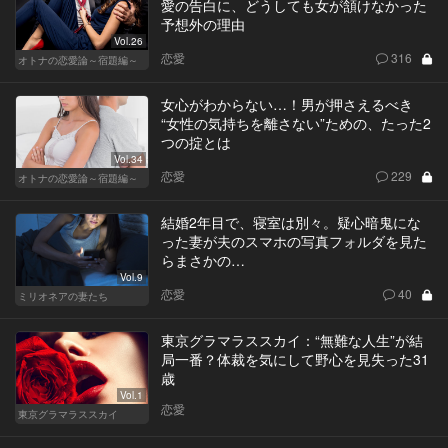
愛の告白に、どうしても女が頷けなかった
予想外の理由
Vol.26
恋愛
316
オトナの恋愛論～宿題編～
女心がわからない…！男が押さえるべき
“女性の気持ちを離さない”ための、たった2
つの掟とは
Vol.34
恋愛
229
オトナの恋愛論～宿題編～
結婚2年目で、寝室は別々。疑心暗鬼にな
った妻が夫のスマホの写真フォルダを見た
らまさかの…
Vol.9
恋愛
40
ミリオネアの妻たち
東京グラマラススカイ：“無難な人生”が結
局一番？体裁を気にして野心を見失った31
歳
Vol.1
恋愛
東京グラマラススカイ