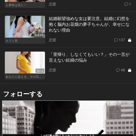
恋愛
1
人事部は見た！
結婚願望強めな女は要注意。結婚に幻想を
抱く脳内お花畑の夢子ちゃんが、幸せにな
れない理由
Vol.10
恋愛
137
ネブミ男
「里帰り、しなくてもいい？」その一言が
言えない妊婦の悩み
恋愛
48
Vol.6
あなたに会える、その日まで
フォローする
この記事が気に入ったらいいね！しよう