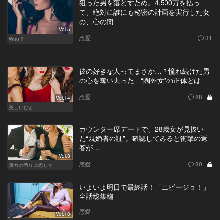
狙った男を落とすため。4,500万を払っ
て、絶対に誰にも秘密の計画を実行した女
の、心の闇
Vol.5
恋愛
31
Who？
彼の好きな人ってまさか…？憧れ続けた男
の心を奪い去った、“圏外女”の正体とは
恋愛
88
Vol.14
美しいひと
カウンター席デートで、28歳女が見抜い
た“既婚者の証”。確認してみると衝撃の返
答が…
Vol.3
恋愛
30
貴方の香りに恋して
いよいよ明日で最終話！「エビージョ！」
全話総集編
恋愛
Vol.13