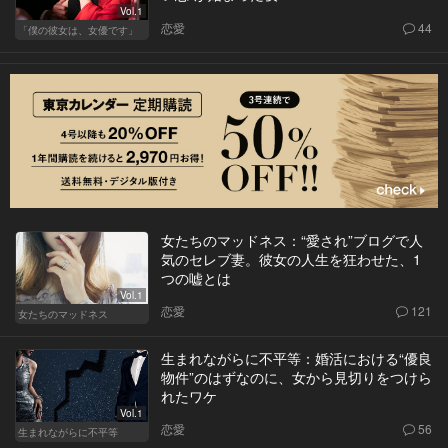
Vol.1
恋愛
44
「僕の彼女は、女優です」
女たちのマッドネス：“愛され”ブログで人
気のセレブ妻。彼女の人生を狂わせた、1
つの嘘とは
Vol.1
恋愛
121
女たちのマッドネス
生まれながらに不平等：婚活における“優良
物件”のはずなのに、女から見切りをつけら
れたワケ
Vol.1
恋愛
56
生まれながらに不平等