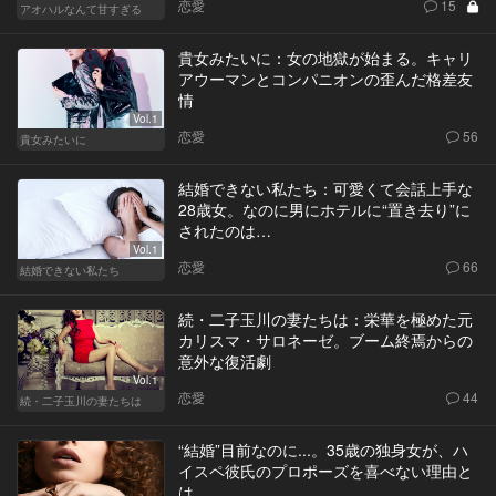
恋愛
15
アオハルなんて甘すぎる
貴女みたいに：女の地獄が始まる。キャリ
アウーマンとコンパニオンの歪んだ格差友
情
Vol.1
恋愛
56
貴女みたいに
結婚できない私たち：可愛くて会話上手な
28歳女。なのに男にホテルに“置き去り”に
されたのは…
Vol.1
恋愛
66
結婚できない私たち
続・二子玉川の妻たちは：栄華を極めた元
カリスマ・サロネーゼ。ブーム終焉からの
意外な復活劇
Vol.1
恋愛
44
続・二子玉川の妻たちは
“結婚”目前なのに...。35歳の独身女が、ハ
イスペ彼氏のプロポーズを喜べない理由と
は