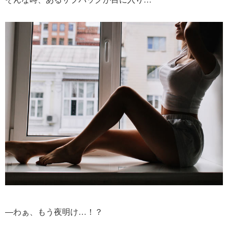
―わぁ、もう夜明け…！？