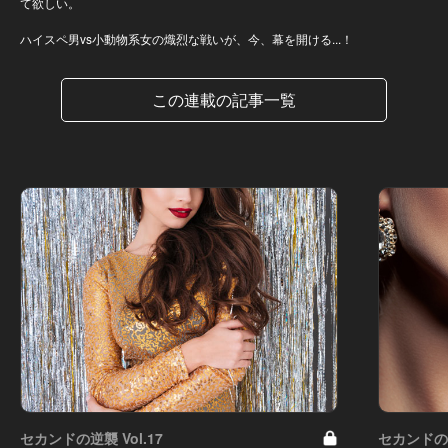
て欲しい。
ハイスペ男vs小動物系女の熾烈な戦いが、今、幕を開ける...！
この連載の記事一覧
セカンドの逆襲 Vol.17
セカンドの逆