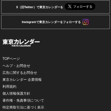
X（旧Twitter）で東京カレンダーを
Instagramで東京カレンダーをフォローする
TOPページ
ヘルプ・お問合せ
広告に関するお問合せ
東京カレンダー 企業情報
利用規約
個人情報保護方針
著作権・免責事項について
特定商取引法に基づく表示