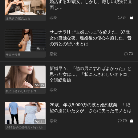
婚活する32歳女。しかし、厳しい現実に直
面し…
Vol.2
恋愛
34
遅咲きの彼女たち
サヨナラH：“夫婦ごっこ”を終えた、37歳
女の孤独な夜。離婚後の傷心を癒した、昔
の男との思い出とは
Vol.1
恋愛
73
サヨナラH
新婚早々、「他の男にすればよかった」と
思った女は…。「私にふさわしいオトコ」
全話総集編
Vol.15
恋愛
私にふさわしいオトコ
29歳、年収5,000万の彼と婚約破棄…！絶
望の淵にいた女が、さらに失ったモノとは
恋愛
79
Vol.11
U-29女子の婚活サバイバル