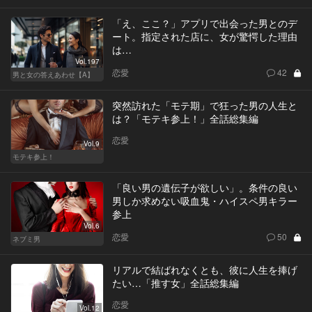
「え、ここ？」アプリで出会った男とのデ
ート。指定された店に、女が驚愕した理由
は…
Vol.197
恋愛
42
男と女の答えあわせ【A】
突然訪れた「モテ期」で狂った男の人生と
は？「モテキ参上！」全話総集編
恋愛
Vol.9
モテキ参上！
「良い男の遺伝子が欲しい」。条件の良い
男しか求めない吸血鬼・ハイスペ男キラー
参上
Vol.6
恋愛
50
ネブミ男
リアルで結ばれなくとも、彼に人生を捧げ
たい…「推す女」全話総集編
恋愛
Vol.12