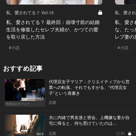
私、愛されてる？ Vol.15
私、愛されて
私、愛されてる？ 最終回：崩壊寸前の結婚
私、愛さ
生活を修復したセレブ夫婦が、かつての愛
な、たっ
を取り戻した方法
レブ妻の
#小説
#小説
おすすめ記事
代理店女子マリア：クリエイティブから営
業への転落。それでもすがる、“代理店女
子”という肩書き
Vol.1
恋愛
代理店女子マリア
夫に内緒で男友達と密会。上機嫌な妻が自
宅に帰ると、待ち受けていたのは…
恋愛
21
Vol.5