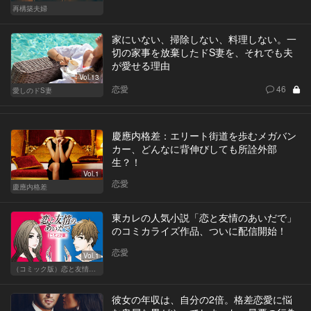
再構築夫婦
家にいない、掃除しない、料理しない。一
切の家事を放棄したドS妻を、それでも夫
が愛せる理由
Vol.13
恋愛
46
愛しのドS妻
慶應内格差：エリート街道を歩むメガバン
カー、どんなに背伸びしても所詮外部
生？！
Vol.1
恋愛
慶應内格差
東カレの人気小説「恋と友情のあいだで」
のコミカライズ作品、ついに配信開始！
恋愛
Vol.1
（コミック版）恋と友情のあいだで
彼女の年収は、自分の2倍。格差恋愛に悩