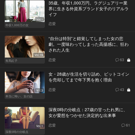
35歳、年収1,000万円。ラグジュアリー業
界に生きる外資系ブランド女子のリアルラ
イフ
Vol.1
恋愛
年収1,000万の女
“自分は特別”と錯覚してしまった女の悲
劇。一度味わってしまった高揚感に、狂わ
された人生
Vol.19
恋愛
63
有馬紅子
女・28歳が生活を切り詰め、ビットコイン
を売却してまで年下男を抱く理由
恋愛
43
Vol.3
本当に怖い、女の話
深夜0時の分岐点：27歳の甘ったれ男に、
女が愛想をつかせた決定的な出来事
恋愛
61
Vol.1
深夜0時の分岐点