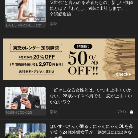
“Z世代”と言われる若者たちの、新しい価値
観とは？「わたし、9時に出社します。」
全話総集編
Vol.12
恋愛
わたし、9時に出社します。
「好きになる女性とは、いつも上手くいか
ない」28歳ハイスペ男でも、恋が上手くい
かないワケ
Vol.10
恋愛
14
TOUGH COOKIES
はいすぺさんが通る：にゃんにゃんOLを鼻
で笑う24歳外銀女子が、絶対口には出さな
い本音