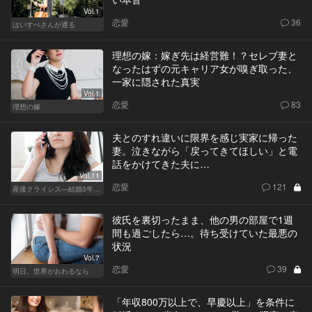
Vol.1
恋愛
36
はいすぺさんが通る
理想の嫁：嫁ぎ先は経営難！？セレブ妻と
なったはずの元キャリア女が嗅ぎ取った、
一家に隠された真実
Vol.1
恋愛
83
理想の嫁
夫とのすれ違いに限界を感じ実家に帰った
妻。泣きながら「戻ってきてほしい」と電
話をかけてきた夫に…
Vol.11
恋愛
121
産後クライシス—結婚3年目の波乱—
彼氏を裏切ったまま、他の男の部屋で1週
間も過ごしたら…。待ち受けていた最悪の
状況
Vol.7
恋愛
39
明日、世界がおわるなら
「年収800万以上で、早慶以上」を条件に