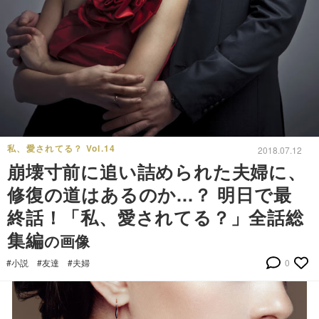
私、愛されてる？ Vol.14
2018.07.12
崩壊寸前に追い詰められた夫婦に、
修復の道はあるのか...？ 明日で最
終話！「私、愛されてる？」全話総
集編
の画像
#小説
#友達
#夫婦
0