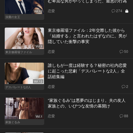
む卑屈な男がやってしまった、最悪の行為
恋愛
274
Vol.12
浪費の女王
東京修羅場ファイル：2年交際した彼から
「結婚する」と言われたはずなのに。男が
隠していた衝撃の事実
Vol.1
恋愛
50
東京修羅場ファイル
誰しもが一度は経験する？秘密の社内恋愛
に起こった悲劇「デスパレートな2人」全
話総集編
Vol.12
恋愛
2
デスパレートな2人
“家族ぐるみ”は悪夢のはじまり。夫の友人
家族との、いびつな友情の幕開け
恋愛
88
Vol.1
家族ぐるみ