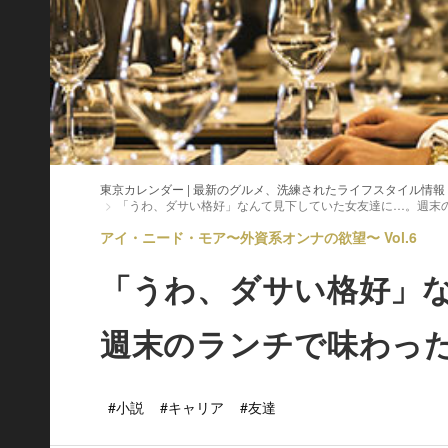
東京カレンダー | 最新のグルメ、洗練されたライフスタイル情報
「うわ、ダサい格好」なんて見下していた女友達に…。週末
アイ・ニード・モア〜外資系オンナの欲望〜 Vol.6
「うわ、ダサい格好」
週末のランチで味わっ
#小説
#キャリア
#友達