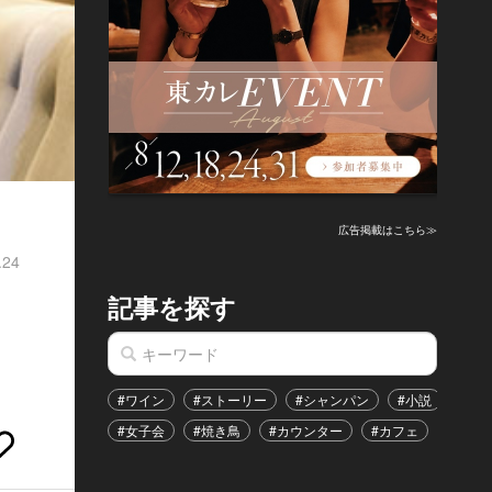
広告掲載はこちら≫
.24
記事を探す
。
#ワイン
#ストーリー
#シャンパン
#小説
#家
#女子会
#焼き鳥
#カウンター
#カフェ
#イベ