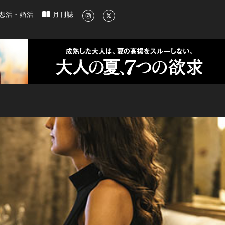
新のグルメ、洗練されたライフスタイル情報
恋活・婚活
月刊誌