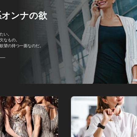
系オンナの欲
たい。
欠なもの。
欲望の持つ一面なのだ。
──