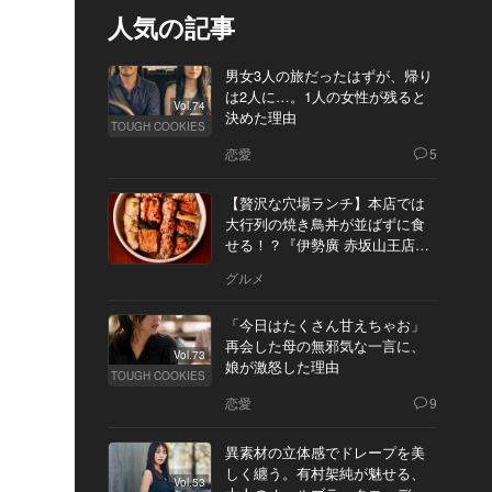
人気の記事
男女3人の旅だったはずが、帰り
は2人に…。1人の女性が残ると
Vol.74
決めた理由
TOUGH COOKIES
恋愛
5
【贅沢な穴場ランチ】本店では
大行列の焼き鳥丼が並ばずに食
せる！？『伊勢廣 赤坂山王店』
へ
グルメ
「今日はたくさん甘えちゃお」
再会した母の無邪気な一言に、
Vol.73
娘が激怒した理由
TOUGH COOKIES
恋愛
9
異素材の立体感でドレープを美
しく纏う。有村架純が魅せる、
Vol.53