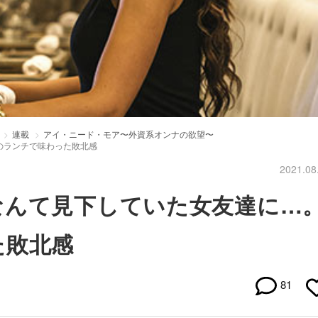
連載
アイ・ニード・モア〜外資系オンナの欲望〜
のランチで味わった敗北感
2021.08
なんて見下していた女友達に…
た敗北感
81