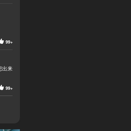
99+
想出来
99+