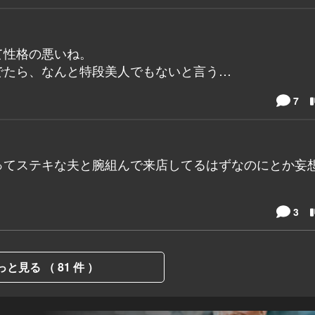
て性格の悪いね。
でたら、なんと特段美人でもないと言う…
7
ってステキな夫と腕組んで来店してるはずなのにとか妄
3
っと見る （ 81 件 ）