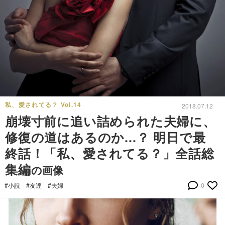
私、愛されてる？ Vol.14
2018.07.12
崩壊寸前に追い詰められた夫婦に、
修復の道はあるのか...？ 明日で最
終話！「私、愛されてる？」全話総
集編
の画像
#小説
#友達
#夫婦
0