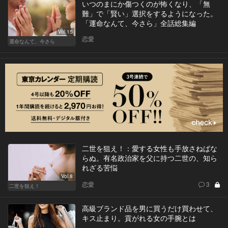
いつのまにか傷つくのが怖くなり、「無
難」で「賢い」選択をするようになった。
「運命なんて、今さら」全話総集編
Vol.15
恋愛
運命なんて、今さら
二世を狙え！：愛する女性も手放さねばな
らぬ。有名政治家を父に持つ二世の、知ら
れざる苦悩
Vol.8
恋愛
3
二世を狙え！
高級ブランド品を男に買うだけ買わせて、
キス止まり。貢がれる女の手腕とは