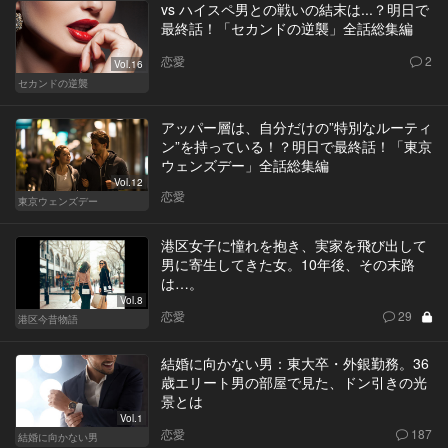
vs ハイスペ男との戦いの結末は...？明日で
最終話！「セカンドの逆襲」全話総集編
恋愛
2
Vol.16
セカンドの逆襲
アッパー層は、自分だけの”特別なルーティ
ン”を持っている！？明日で最終話！「東京
ウェンズデー」全話総集編
Vol.12
恋愛
東京ウェンズデー
港区女子に憧れを抱き、実家を飛び出して
男に寄生してきた女。10年後、その末路
は…。
Vol.8
恋愛
29
港区今昔物語
結婚に向かない男：東大卒・外銀勤務。36
歳エリート男の部屋で見た、ドン引きの光
景とは
Vol.1
恋愛
187
結婚に向かない男