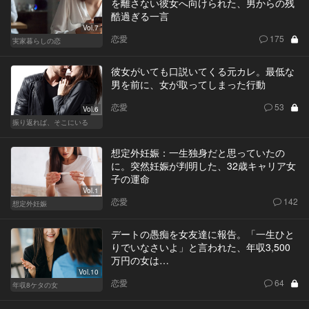
を離さない彼女へ向けられた、男からの残
酷過ぎる一言
Vol.7
恋愛
175
実家暮らしの恋
彼女がいても口説いてくる元カレ。最低な
男を前に、女が取ってしまった行動
恋愛
53
Vol.6
振り返れば、そこにいる
想定外妊娠：一生独身だと思っていたの
に。突然妊娠が判明した、32歳キャリア女
子の運命
Vol.1
恋愛
142
想定外妊娠
デートの愚痴を女友達に報告。「一生ひと
りでいなさいよ」と言われた、年収3,500
万円の女は…
Vol.10
恋愛
64
年収8ケタの女