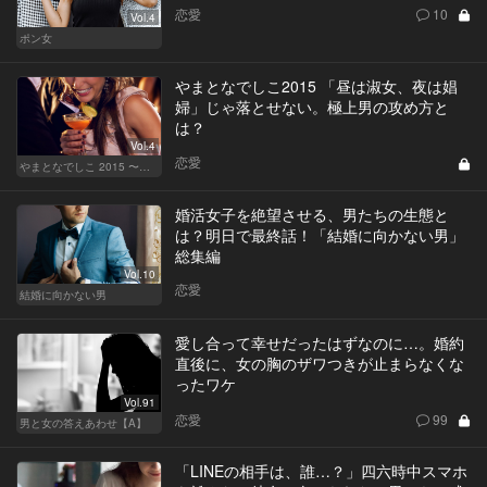
恋愛
10
Vol.4
ポン女
やまとなでしこ2015 「昼は淑女、夜は娼
婦」じゃ落とせない。極上男の攻め方と
は？
Vol.4
恋愛
やまとなでしこ 2015 〜極上の結婚〜
婚活女子を絶望させる、男たちの生態と
は？明日で最終話！「結婚に向かない男」
総集編
Vol.10
恋愛
結婚に向かない男
愛し合って幸せだったはずなのに…。婚約
直後に、女の胸のザワつきが止まらなくな
ったワケ
Vol.91
恋愛
99
男と女の答えあわせ【A】
「LINEの相手は、誰…？」四六時中スマホ