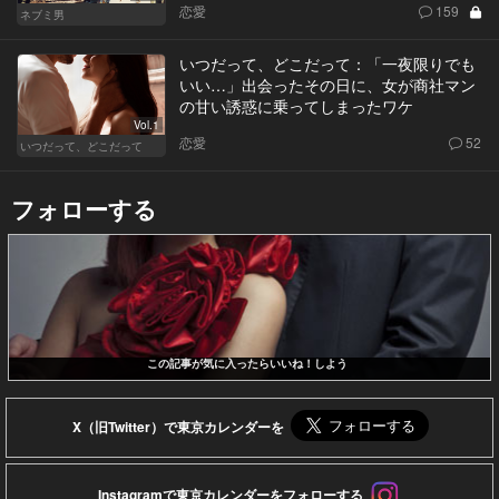
恋愛
159
ネブミ男
いつだって、どこだって：「一夜限りでも
いい…」出会ったその日に、女が商社マン
の甘い誘惑に乗ってしまったワケ
Vol.1
恋愛
52
いつだって、どこだって
フォローする
この記事が気に入ったらいいね！しよう
X（旧Twitter）で東京カレンダーを
Instagramで東京カレンダーをフォローする