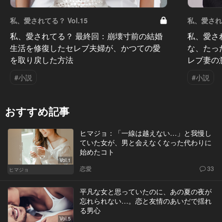
私、愛されてる？ Vol.15
私、愛されて
私、愛されてる？ 最終回：崩壊寸前の結婚
私、愛さ
生活を修復したセレブ夫婦が、かつての愛
な、たっ
を取り戻した方法
レブ妻の
#小説
#小説
おすすめ記事
ヒマジョ：「一線は越えない…」と我慢し
ていた女が、男と会えなくなった代わりに
始めたコト
Vol.1
恋愛
33
ヒマジョ
平凡な女と思っていたのに、あの夏の夜が
忘れられない…。恋と友情のあいだで揺れ
る男心
Vol.5