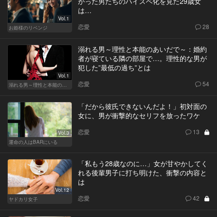
かった男たちのハイスペ化を見た29歳女
は…
Vol.1
恋愛
28
お姫様のリベンジ
溺れる男～理性と本能のあいだで～：婚約
者が寝ている隣の部屋で…。理性的な男が
犯した”最低の過ち”とは
Vol.1
恋愛
54
溺れる男～理性と本能のあいだで～
「だから彼氏できないんだよ！」初対面の
女に、男が衝撃的なセリフを放ったワケ
恋愛
13
Vol.3
運命の人はBARにいる
「私もう28歳なのに…」女が甘やかしてく
れる後輩男子に打ち明けた、衝撃の内容と
は
Vol.12
恋愛
42
ヤドカリ女子