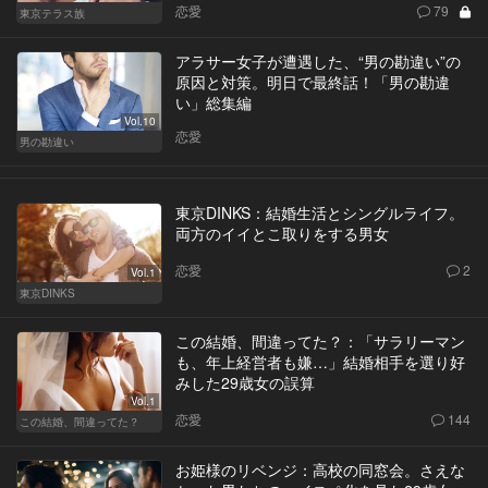
恋愛
79
東京テラス族
アラサー女子が遭遇した、“男の勘違い”の
原因と対策。明日で最終話！「男の勘違
い」総集編
Vol.10
恋愛
男の勘違い
東京DINKS：結婚生活とシングルライフ。
両方のイイとこ取りをする男女
恋愛
2
Vol.1
東京DINKS
この結婚、間違ってた？：「サラリーマン
も、年上経営者も嫌…」結婚相手を選り好
みした29歳女の誤算
Vol.1
恋愛
144
この結婚、間違ってた？
お姫様のリベンジ：高校の同窓会。さえな