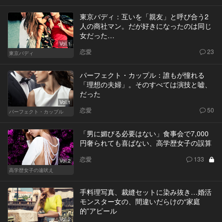
東京バディ：互いを「親友」と呼び合う2
人の商社マン。だが好きになったのは同じ
女だった…
Vol.1
恋愛
23
東京バディ
パーフェクト・カップル：誰もが憧れる
「理想の夫婦」。そのすべては演技と嘘、
だった
Vol.1
恋愛
50
パーフェクト・カップル
「男に媚びる必要はない」食事会で7,000
円奢られても喜ばない、高学歴女子の誤算
恋愛
133
Vol.2
高学歴女子の遠吠え
手料理写真、裁縫セットに染み抜き…婚活
モンスター女の、間違いだらけの“家庭
的”アピール
Vol.2