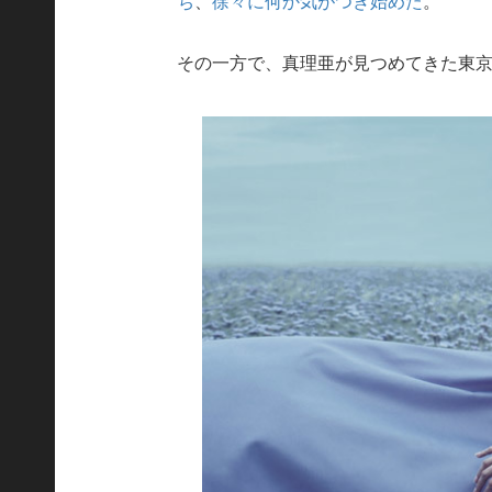
ち
、
徐々に何か気がつき始めた
。
その一方で、真理亜が見つめてきた東