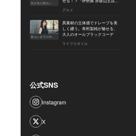
せる！？『伊勢廣 赤坂山王店』
焼き鳥が艶めいてきた
へ
グルメ
異素材の立体感でドレープを美
しく纏う。有村架純が魅せる、
Vol.53
大人のオールブラックコーデ
東カレ女子の作り方
ライフスタイル
公式SNS
Instagram
X