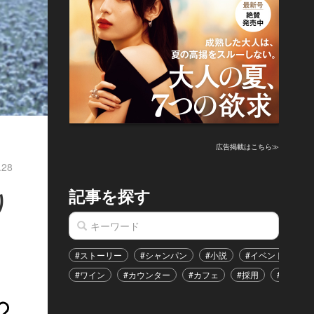
広告掲載はこちら≫
.28
記事を探す
り
#ストーリー
#シャンパン
#小説
#イベント
#
#ワイン
#カウンター
#カフェ
#採用
#恋愛