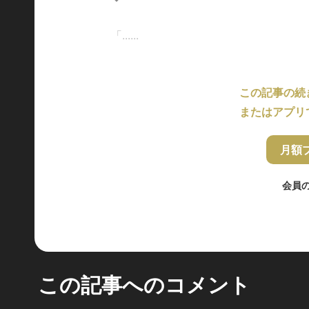
「......
この記事の続
またはアプリ
月額
会員
この記事へのコメント