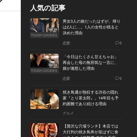
人気の記事
男女3人の旅だったはずが、帰り
は2人に…。1人の女性が残ると
Vol.74
決めた理由
TOUGH COOKIES
恋愛
6
「今日はたくさん甘えちゃお」
再会した母の無邪気な一言に、
Vol.73
娘が激怒した理由
TOUGH COOKIES
恋愛
9
焼き鳥通が熱狂する渋谷の隠れ
家『とり茶太郎』。14年目も予
約困難であり続ける理由
グルメ
【贅沢な穴場ランチ】本店では
大行列の焼き鳥丼が並ばずに食
Vol.7