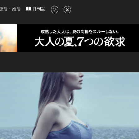
新のグルメ、洗練されたライフスタイル情報
恋活・婚活
月刊誌