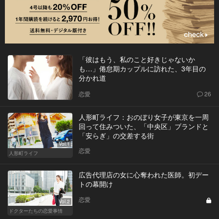
「彼はもう、私のこと好きじゃないか
も…」倦怠期カップルに訪れた、3年目の
分かれ道
恋愛
26
人形町ライフ：おのぼり女子が東京を一周
回って住みついた、「中央区」ブランドと
「安らぎ」の交差する街
Vol.1
恋愛
人形町ライフ
広告代理店の女に心奪われた医師。初デー
トの幕開け
恋愛
Vol.2
ドクターたちの恋愛事情