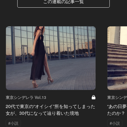
この連載の記事一覧
東京シンデレラ Vol.13
東京シンデレ
20代で東京の“オイシイ”所を知ってしまった
“あの日
女が、30代になって辿り着いた境地
たのか？
#小説
#小説