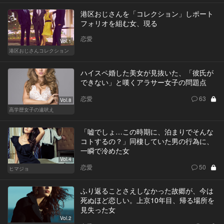
港区おじさんを「コレクション」しポート
フォリオを組む女、現る
恋愛
Vol.1
港区おじさんコレクション
ハイスペ婚した美女が見抜いた、「彼氏が
できない」と嘆くアラサー女子の問題点
恋愛
63
Vol.8
高学歴女子の遠吠え
「嘘でしょ…この時期に、泊まりでそんな
コトするの？」同棲していた男の行為に、
一瞬で冷めた女
Vol.4
恋愛
50
ヒマジョ
ふり返ることさえしなかった故郷が、今は
死ぬほど恋しい。上京10年目、帰る場所を
見失った女
Vol.2