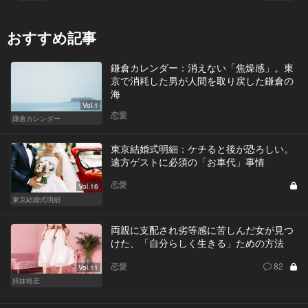
おすすめ記事
鎌倉カレンダー：消えない「焦燥感」。東
京で消耗した男が人間を取り戻した鎌倉の
海
Vol.1
恋愛
鎌倉カレンダー
東京結婚式明細：ケチると後が恐ろしい。
遠方ゲストに必須の「お車代」事情
恋愛
Vol.16
東京結婚式明細
両親に支配され劣等感に苦しんだ女が見つ
けた、「自分らしく生きる」ための方法
恋愛
82
Vol.11
姉妹格差