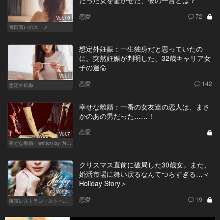
恋愛
72
Vol.10
青田買いのスゝメ
想定外妊娠：一生独身だと思っていたの
に。突然妊娠が判明した、32歳キャリア女
子の運命
Vol.1
恋愛
142
想定外妊娠
幸せな離婚：一番の女友達の恋人は、まさ
かのあの男だった……！
恋愛
Vol.7
幸せな離婚 written by 内埜さくら
クリスマス直前に破局した30歳女。また、
婚活市場に舞い戻るなんてつらすぎる…＜
Holiday Story＞
Vol.24
恋愛
19
東京レストラン・ストーリー