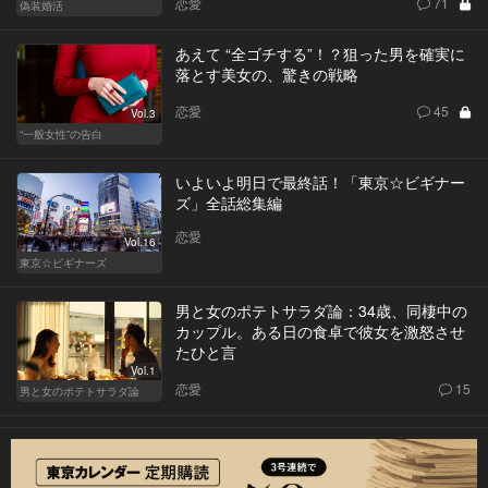
恋愛
71
偽装婚活
あえて “全ゴチする”！？狙った男を確実に
落とす美女の、驚きの戦略
恋愛
45
Vol.3
“一般女性”の告白
いよいよ明日で最終話！「東京☆ビギナー
ズ」全話総集編
恋愛
Vol.16
東京☆ビギナーズ
男と女のポテトサラダ論：34歳、同棲中の
カップル。ある日の食卓で彼女を激怒させ
たひと言
Vol.1
恋愛
15
男と女のポテトサラダ論