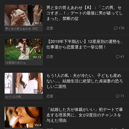
男と女の答えあわせ【A】：「この男、セ
コすぎ…！」デートの最後に男が破ってし
まった、禁断の掟
Vol.1
恋愛
170
男と女の答えあわせ【A】
【2019年下半期占い】12星座別の運勢を、
仕事運から恋愛運まで一挙公開！
恋愛
41
Vol.13
12星座の女たち
もう1人の私：夫が冷たい、子どもも産め
ない…。結婚生活に絶望した貞淑妻の恐ろ
しい二面性
Vol.1
恋愛
71
もう1人の私
「結婚した方が体裁がいい」初デートで暴
走する理系男に、女が2度目のチャンスを
与えた理由
Vol.4