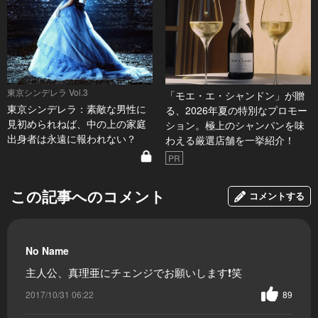
東京シンデレラ Vol.3
「モエ・エ・シャンドン」が贈
東京シンデレラ：素敵な男性に
る、2026年夏の特別なプロモー
見初められねば、中の上の家庭
ション。極上のシャンパンを味
出身者は永遠に報われない？
わえる厳選店舗を一挙紹介！
PR
この記事へのコメント
コメントする
No Name
主人公、真理亜にチェンジでお願いします❗️笑
2017/10/31 06:22
89