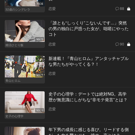
Vol.6
恋愛
88
32歳のシンデレラ
「誰とも“しっくり”こないんです...」突然
の男の独白に戸惑った女が、咄嗟にやった
コト
Vol.5
恋愛
90
婚活ひとり飯
新連載！『青山ヒロム』アンタッチャブル
な男たちがやってくる？！
恋愛
Vol.1
青山ヒロム
史子の心理学：デートでは絶対NG。高学
歴が無意識にしがちな“非モテ発言”とは？
恋愛
Vol.1
史子の心理学
年下男の成長に感じる喜び。リードする側
だった女を驚かせた、彼の一言とは？