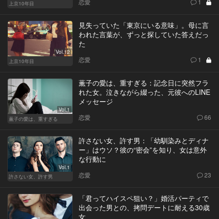
恋愛
1
上京10年目
見失っていた「東京にいる意味」。母に言
われた言葉が、ずっと探していた答えだっ
た
Vol.12
恋愛
1
上京10年目
薫子の愛は、重すぎる：記念日に突然フラ
れた女。泣きながら綴った、元彼へのLINE
メッセージ
Vol.1
恋愛
66
薫子の愛は、重すぎる
許さない女、許す男：「幼馴染みとディナ
ー」はウソ？彼の“密会”を知り、女は意外
な行動に
Vol.1
恋愛
23
許さない女、許す男
「君ってハイスペ狙い？」婚活パーティで
出会った男との、拷問デートに耐える30歳
女