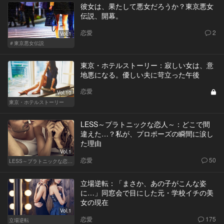
彼女は、果たして悪女だろうか？東京悪女
伝説、開幕。
恋愛
2
Vol.1
＃東京悪女伝説
東京・ホテルストーリー：寂しい女は、意
地悪になる。優しい夫に苛立った午後
恋愛
Vol.10
東京・ホテルストーリー
LESS～プラトニックな恋人～：どこで間
違えた…？私が、プロポーズの瞬間に涙し
た理由
Vol.1
恋愛
50
LESS～プラトニックな恋人～
立場逆転：「まさか、あの子がこんな姿
に…」同窓会で目にした元・学校イチの美
女の現在
Vol.1
恋愛
175
立場逆転