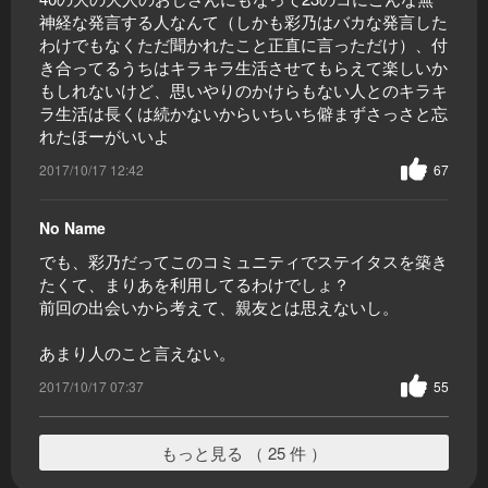
神経な発言する人なんて（しかも彩乃はバカな発言した
わけでもなくただ聞かれたこと正直に言っただけ）、付
き合ってるうちはキラキラ生活させてもらえて楽しいか
もしれないけど、思いやりのかけらもない人とのキラキ
ラ生活は長くは続かないからいちいち僻まずさっさと忘
れたほーがいいよ
2017/10/17 12:42
67
No Name
でも、彩乃だってこのコミュニティでステイタスを築き
たくて、まりあを利用してるわけでしょ？
前回の出会いから考えて、親友とは思えないし。
あまり人のこと言えない。
2017/10/17 07:37
55
もっと見る （ 25 件 ）