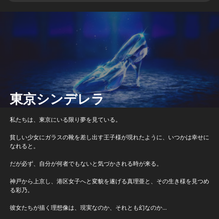
東京シンデレラ
私たちは、東京にいる限り夢を見ている。
貧しい少女にガラスの靴を差し出す王子様が現れたように、いつかは幸せに
なれると。
だが必ず、自分が何者でもないと気づかされる時が来る。
神戸から上京し、港区女子へと変貌を遂げる真理亜と、その生き様を見つめ
る彩乃。
彼女たちが描く理想像は、現実なのか、それとも幻なのか...