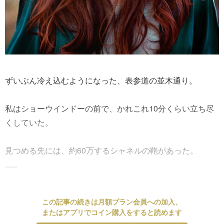
ずいぶん冷え込むようになった、表参道の並木通り。
私はショーウインドーの前で、かれこれ10分くらい立ち尽
くしていた。
見つめる先には、約60万するシャネルの鞄があった。
......
この記事の続きは月額プラン会員への加入、
またはアプリでコイン購入をすると読めます