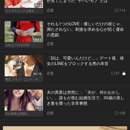
が見てしまった “ヤバいモノ”とは
Vol.1
恋愛
114
ストラテジックな彼女
それも1つのLOVE：優しいだけの彼じゃ、
満たされない。刺激を求める心が招く運命
の悪戯
Vol.1
恋愛
それも1つのLOVE
「顔は、可愛いんだけど…」デート後、彼
女のLINEをブロックする男の本音
恋愛
37
Vol.10
東京 ブラン・ニュー・デイズ
夫の異変は突然に：「夫が、何かおかし
い」。誰もが羨む結婚生活で、30歳の美し
き妻を襲った非常事態
Vol.1
恋愛
135
夫の異変は突然に