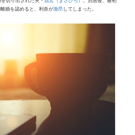
婚を切り出された夫・
昌宏（まさひろ）
。別居後、最初
が離婚を認めると、利奈が
激昂
してしまった。