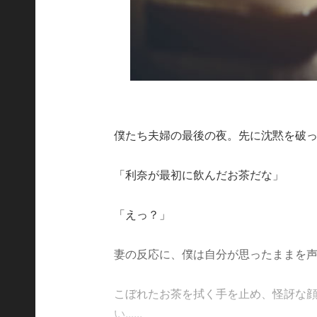
僕たち夫婦の最後の夜。先に沈黙を破
「利奈が最初に飲んだお茶だな」
「えっ？」
妻の反応に、僕は自分が思ったままを
こぼれたお茶を拭く手を止め、怪訝な
い......