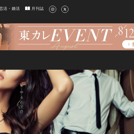
新のグルメ、洗練されたライフスタイル情報
恋活・婚活
月刊誌