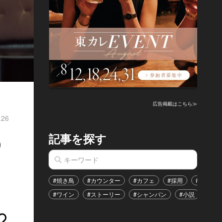
広告掲載はこちら≫
.26
記事を探す
う
#焼き鳥
#カウンター
#カフェ
#採用
#恋愛
#ワイン
#ストーリー
#シャンパン
#小説
#イ