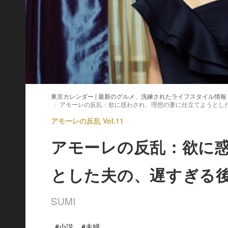
東京カレンダー | 最新のグルメ、洗練されたライフスタイル情報
アモーレの反乱：欲に惑わされ、理想の妻に仕立てようとし
アモーレの反乱 Vol.11
アモーレの反乱：欲に
とした夫の、遅すぎる
SUMI
#小説
#夫婦