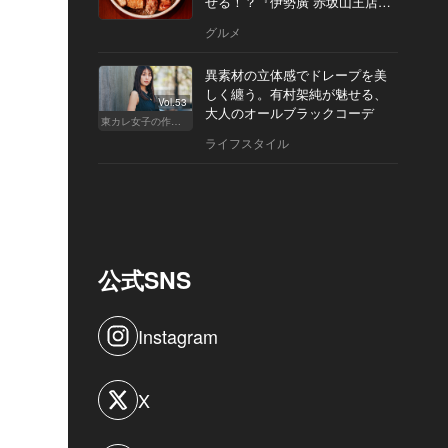
せる！？『伊勢廣 赤坂山王店』
へ
グルメ
異素材の立体感でドレープを美
しく纏う。有村架純が魅せる、
Vol.53
大人のオールブラックコーデ
東カレ女子の作り方
ライフスタイル
公式SNS
Instagram
X