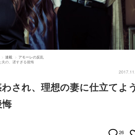
連載
アモーレの反乱
た夫の、遅すぎる後悔
2017.11
惑わされ、理想の妻に仕立てよ
後悔
26