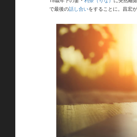
15歳年下の妻・
利奈（りな）
に突然離
で最後の
話し合い
をすることに。昌宏