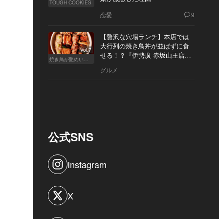
TOUGH COOKIES
恋愛
9
【贅沢な穴場ランチ】本店では
大行列の焼き鳥丼が並ばずに食
Vol.7
せる！？『伊勢廣 赤坂山王店』
焼き鳥が艶めいてきた
へ
グルメ
公式SNS
Instagram
X