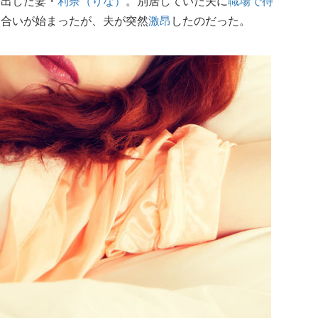
り出した妻・
利奈（りな）
。別居していた夫に
職場で待
し合いが始まったが、夫が突然
激昂
したのだった。