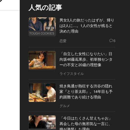
人気の記事
男女3人の旅だったはずが、帰り
は2人に…。1人の女性が残ると
Vol.74
決めた理由
TOUGH COOKIES
恋愛
6
「自立した女性になりたい」日
向坂46藤嶌果歩、初単独センタ
ーの不安と20歳の理想像
ライフスタイル
焼き鳥通が熱狂する渋谷の隠れ
家『とり茶太郎』。14年目も予
約困難であり続ける理由
グルメ
「今日はたくさん甘えちゃお」
再会した母の無邪気な一言に、
Vol.73
娘が激怒した理由