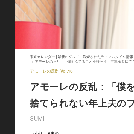
東京カレンダー | 最新のグルメ、洗練されたライフスタイル情報
アモーレの反乱：「僕を捨てることを許そう」主導権を捨て
アモーレの反乱 Vol.10
アモーレの反乱：「僕
捨てられない年上夫の
SUMI
#小説
#夫婦