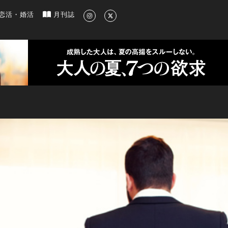
新のグルメ、洗練されたライフスタイル情報
恋活・婚活
月刊誌