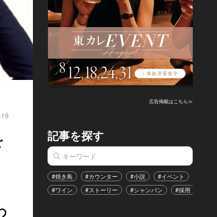
広告掲載はこちら≫
.19
記事を探す
を
#焼き鳥
#カウンター
#小説
#イベント
#港区
#ワイン
#ストーリー
#シャンパン
#採用
#恋