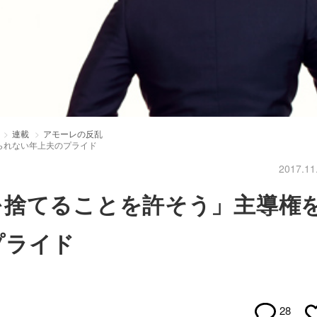
連載
アモーレの反乱
られない年上夫のプライド
2017.11
を捨てることを許そう」主導権
プライド
28