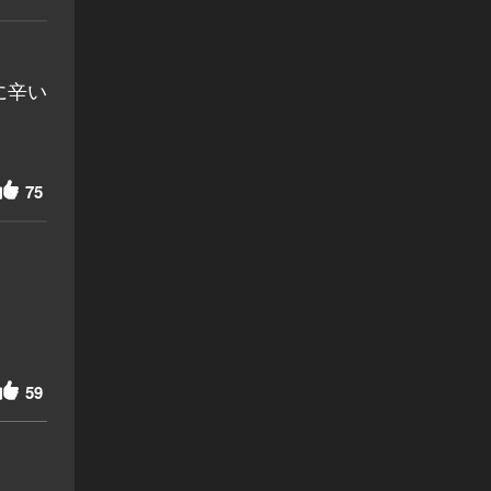
に辛い
75
59