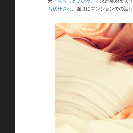
夫・
昌宏（まさひろ）
に突然離婚を切
ち伏せされ
、強引にマンションでの話