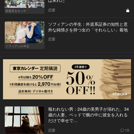
は呆れた
Vol.5
恋愛
部屋見るオンナ
ソフィアンの半生：外資系証券の知性と意
外な純情さを持つ女の「それらしい」着地
恋愛
Vol.1
ソフィアンの半生
報われない男：24歳の美男子が溺れた、34
歳の人妻。ベッドで腕の中に彼女を入れる
だけで幸せで…
恋愛
10