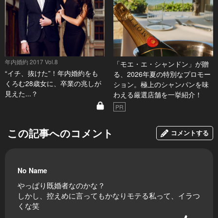
年内婚約 2017 Vol.8
「モエ・エ・シャンドン」が贈
“イチ、抜けた”！年内婚約をも
る、2026年夏の特別なプロモー
くろむ28歳女に、卒業の兆しが
ション。極上のシャンパンを味
見えた...？
わえる厳選店舗を一挙紹介！
PR
この記事へのコメント
コメントする
No Name
やっぱり既婚者なのかな？
しかし、控えめに言ってもかなりモテる私って、イラつ
くな笑