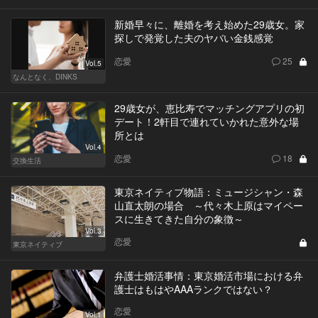
新婚早々に、離婚を考え始めた29歳女。家
探しで発覚した夫のヤバい金銭感覚
恋愛
25
Vol.5
なんとなく、DINKS
29歳女が、恵比寿でマッチングアプリの初
デート！2軒目で連れていかれた意外な場
所とは
Vol.4
恋愛
18
交換生活
東京ネイティブ物語：ミュージシャン・森
山直太朗の場合 ～代々木上原はマイペー
スに生きてきた自分の象徴～
Vol.3
恋愛
東京ネイティブ
弁護士婚活事情：東京婚活市場における弁
護士はもはやAAAランクではない？
恋愛
Vol.1