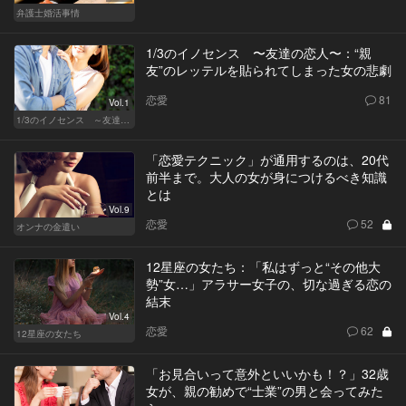
弁護士婚活事情
1/3のイノセンス 〜友達の恋人〜：“親
友”のレッテルを貼られてしまった女の悲劇
恋愛
81
Vol.1
1/3のイノセンス ～友達の恋人～
「恋愛テクニック」が通用するのは、20代
前半まで。大人の女が身につけるべき知識
とは
Vol.9
恋愛
52
オンナの金遣い
12星座の女たち：「私はずっと“その他大
勢”女…」アラサー女子の、切な過ぎる恋の
結末
Vol.4
恋愛
62
12星座の女たち
「お見合いって意外といいかも！？」32歳
女が、親の勧めで“士業”の男と会ってみた