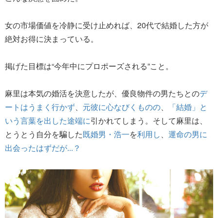
女の市場価値を冷静に受け止めれば、20代で結婚した方が
絶対お得に決まっている。
掲げた目標は“今年中にプロポーズされる”こと。
麻里は本気の婚活を決意したが、優良物件の男たちとの
デ
ートはうまく行かず
、
元彼に心なびくものの
、
「結婚」と
いう言葉を出した途端に
引かれてしまう。そして麻里は、
とうとう自分を騙した
既婚男・浩一
を
利用し
、
運命の男に
出会ったはずだが...？