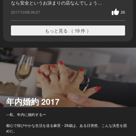
なら安全というお決まりの店なんでしょう…
2017/10/08 06:27
26
もっと見る （ 19 件 ）
年内婚約 2017
―私、年内に婚約するー
都心で煌びやかな生活を送る麻里・28歳は、ある日突然、こんな決意を固
めた。