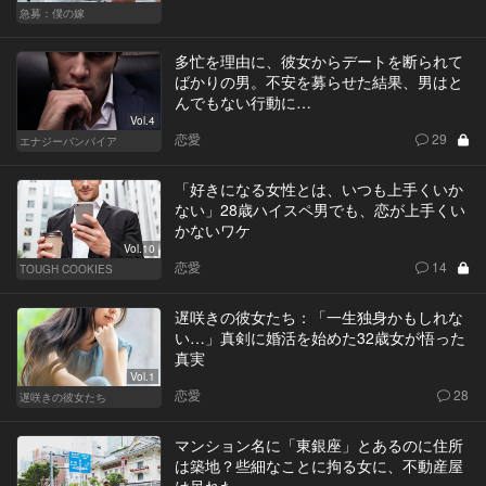
急募：僕の嫁
多忙を理由に、彼女からデートを断られて
ばかりの男。不安を募らせた結果、男はと
んでもない行動に…
Vol.4
恋愛
29
エナジーバンパイア
「好きになる女性とは、いつも上手くいか
ない」28歳ハイスペ男でも、恋が上手くい
かないワケ
Vol.10
恋愛
14
TOUGH COOKIES
遅咲きの彼女たち：「一生独身かもしれな
い…」真剣に婚活を始めた32歳女が悟った
真実
Vol.1
恋愛
28
遅咲きの彼女たち
マンション名に「東銀座」とあるのに住所
は築地？些細なことに拘る女に、不動産屋