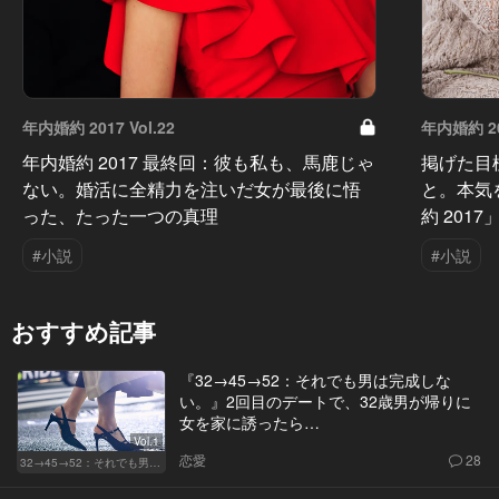
年内婚約 2017 Vol.22
年内婚約 201
年内婚約 2017 最終回：彼も私も、馬鹿じゃ
掲げた目
ない。婚活に全精力を注いだ女が最後に悟
と。本気
った、たった一つの真理
約 201
#小説
#小説
おすすめ記事
『32→45→52：それでも男は完成しな
い。』2回目のデートで、32歳男が帰りに
女を家に誘ったら…
Vol.1
恋愛
28
32→45→52：それでも男は完成しない。