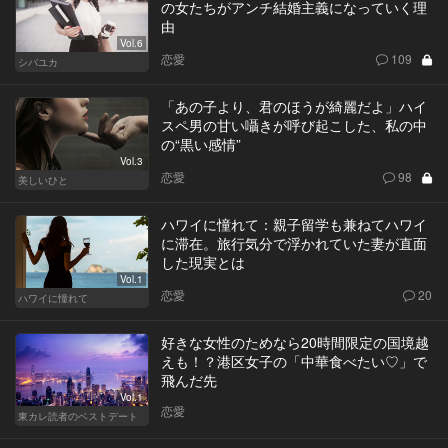
の女たちがアンチ結婚主義になっていく理
由
Vol.6
恋愛
109
シバユカ
「あの子より、君のほうが綺麗だよ」ハイ
スペ男の甘い囁きが呼び起こした、私の中
の“黒い感情”
Vol.3
恋愛
98
美しいひと
ハワイに憧れて：親子留学も兼ねてハワイ
に滞在。旅行気分で浮かれていた妻が直面
した現実とは
Vol.1
恋愛
20
ハワイに憧れて
好きな女性のためなら20時間限定の国境越
えも！？港区女子の「中華食べたい♡」で
飛んだ先
Vol.1
恋愛
東カレ読者のベストデート