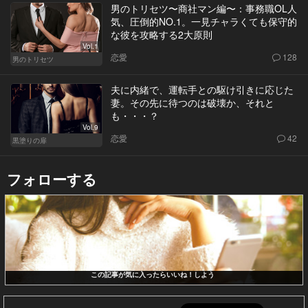
男のトリセツ〜商社マン編〜：事務職OL人
気、圧倒的NO.1。一見チャラくても保守的
な彼を攻略する2大原則
Vol.1
恋愛
128
男のトリセツ
夫に内緒で、運転手との駆け引きに応じた
妻。その先に待つのは破壊か、それと
も・・・？
Vol.9
恋愛
42
黒塗りの扉
フォローする
この記事が気に入ったらいいね！しよう