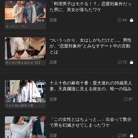
「料理男子はモテる！？」恋愛対象外だっ
た男に、美女が落ちたワケ
恋愛
44
Vol.8
キッチン・マン
ついうっかり、女はしがちだけど…。男性
が、“恋愛対象外”とみなすデート中の言動
とは
Vol.289
恋愛
72
男と女の答えあわせ【A】
十人十色の麻布十番：愛犬連れの35歳美人
妻。天真爛漫に見える彼女の、唯一の悩み
恋愛
87
Vol.1
十人十色の麻布十番
「この女性とはちょっと…」出会って数分
で男を幻滅させてしまったワケ
恋愛
97
Vol.3