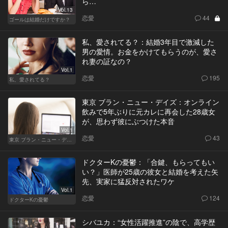
ら…
Vol.13
恋愛
44
ゴールは結婚だけですか？
私、愛されてる？：結婚3年目で激減した
男の愛情。お金をかけてもらうのが、愛さ
れ妻の証なの？
Vol.1
恋愛
195
私、愛されてる？
東京 ブラン・ニュー・デイズ：オンライン
飲みで5年ぶりに元カレに再会した28歳女
が、思わず彼にぶつけた本音
Vol.1
恋愛
43
東京 ブラン・ニュー・デイズ
ドクターKの憂鬱：「合鍵、もらってもい
い？」医師が25歳の彼女と結婚を考えた矢
先、実家に猛反対されたワケ
Vol.1
恋愛
124
ドクターKの憂鬱
シバユカ：“女性活躍推進”の陰で、高学歴