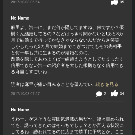
2017/10/08 06:54
35
No Name
麻里よ、浩一に、まだ何か隠してますね、何ですか？優
樹くん結婚してるの？などはっきり聞かないと❗️あと3カ
月で結婚まで持ってかなきゃならないんだからさ笑笑
しかしたった3カ月で結婚までこぎつけてもその先相手
と何十年も共に生きるのが結婚なのに、
既婚を隠してあわよくば一線越えようとしてたまったく
信用できない浩一の紹介者を大した根拠もなく信用でき
る麻里もすごいね…
読者は麻里が痛い目みることを望んでい
...続きを見る
2017/10/08 07:27
2
34
No Name
うわー、ゲスそうな雰囲気満載の男だ〜、後々責められ
ても、誘ってきたのはそっちでしょ？とか言える状況に
してるね…誘われてるのに店まで勝手に予約とか、ここ