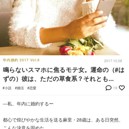
年内婚約 2017 Vol.9
2017.10.08
鳴らないスマホに焦るモテ女。運命の（#は
ずの）彼は、ただの草食系？それとも...
#小説
#婚活
#恋愛
19
―私、年内に婚約するー
都心で煌びやかな生活を送る麻里・28歳は、ある日突然、
こんな決意を固めた。