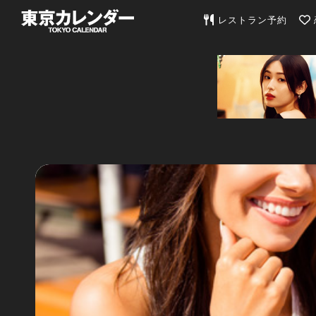
東京カレンダー | 最
レストラン予約