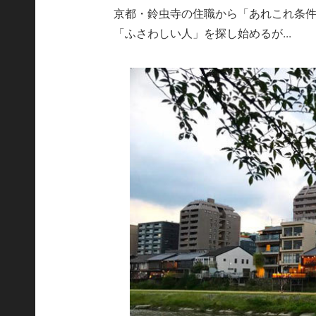
京都・鈴虫寺の住職から「あれこれ条
「ふさわしい人」を探し始めるが...