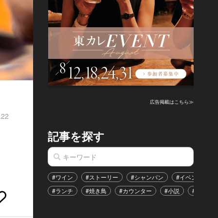
広告掲載はこちら≫
.22
記事を探す
#ワイン
#ストーリー
#シャンパン
#イベント
#ランチ
#焼き鳥
#カウンター
#小説
#恋愛