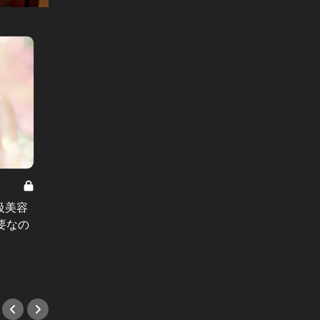
注文の多い女たち Vol.10
注文の多い
級美容
年下男と過ごす甘い夜。久々の恋に
眼中に
要なの
浮かれる注文の多い女が、彼の部屋
女がメ
で気になったこと
理由
#小説
#小説