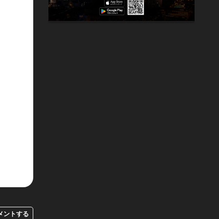
メントする