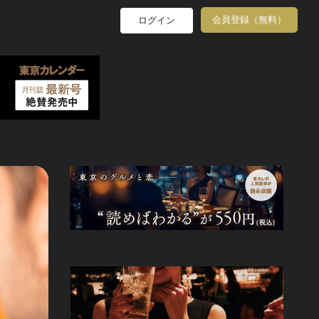
会員登録（無料）
ログイン