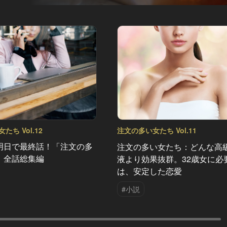
ち Vol.12
注文の多い女たち Vol.11
明日で最終話！「注文の多
注文の多い女たち：どんな高
」全話総集編
液より効果抜群。32歳女に必
は、安定した恋愛
#小説