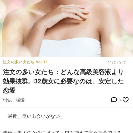
注文の多い女たち Vol.11
2017.10.17
注文の多い女たち：どんな高級美容液より
効果抜群。32歳女に必要なのは、安定した
恋愛
#小説
#恋愛
8
「最近、良い出会いがない」
未婚・美人の女性に限って、口を揃えて言う言葉である。