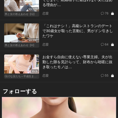
る理由が…
Vol.109
恋愛
76
男と女の答えあわせ【Q】
「これはナシ！」高級レストランのデート
で30歳女が取った言動に、男がドン引きし
たワケ
Vol.287
恋愛
64
男と女の答えあわせ【A】
お金すら自由に使えない専業主婦。夫が出
勤した隙を見計らって、財布から咄嗟に抜
き取ったモノは…
Vol.6
恋愛
55
QLCな女たち～平成生まれのジレンマ～
フォローする