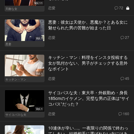
Vol.11
恋愛
72
天敵な女
悪妻：彼女は天使か、悪魔か？とある女に
魅せられた男の苦難が始まった日
恋愛
27
Vol.1
悪妻
キッチン・マン：料理をインスタ投稿する
女が気付かない、男子がチェックする意外
なポイント
Vol.1
恋愛
45
キッチン・マン
サイコパスな夫：東大卒・外銀勤め・身長
185cmのイケメン。完璧な男の正体は“サイ
コパス”だった？
Vol.1
恋愛
160
サイコパスな夫
10連休が辛い…。一夜限りの関係で終わっ
てしまい、結婚相手に選ばれない女にはあ