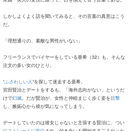
しかしよくよく話を聞いてみると、その言葉の真意はこう
だ。
「理想通りの、素敵な男性がいない」
フリーランスでバイヤーをしている亜希（32）も、そんな
注文の多い女のひとり。
“
ふさわしい人
”を探して迷走する亜希。
宮田賢治とデートをするも、「海外志向がない」というだ
けで
幻滅
。だが賢治が、女性と仲睦まじく歩く姿を
目撃
し、嫉妬心から彼が気になってしまう。
デートしていたのは彼女じゃないと主張する賢治に、つい
に
ストレートに告白
され、付き合いを開始する二人だった