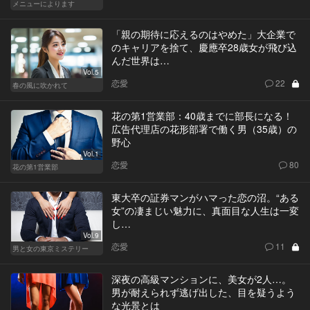
メニューによります
「親の期待に応えるのはやめた」大企業で
のキャリアを捨て、慶應卒28歳女が飛び込
んだ世界は…
Vol.5
恋愛
22
春の風に吹かれて
花の第1営業部：40歳までに部長になる！
広告代理店の花形部署で働く男（35歳）の
野心
Vol.1
恋愛
80
花の第1営業部
東大卒の証券マンがハマった恋の沼。“ある
女”の凄まじい魅力に、真面目な人生は一変
し…
Vol.9
恋愛
11
男と女の東京ミステリー
深夜の高級マンションに、美女が2人…。
男が耐えられず逃げ出した、目を疑うよう
な光景とは