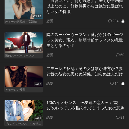
「可愛いのに、何か残念」。全てが平均値
以上なのに、好物件男からは絶対に選ばれ
ない女の特徴
Vol.23
恋愛
204
オトナの恋愛論～宿題編～
隣のスーパーウーマン：謎だらけのゴージ
ャス美女、現る。崩壊寸前オフィスの救世
主となるのか？
Vol.1
恋愛
60
隣のスーパーウーマン
アモーレの反乱：その女は敵か味方か？妻
と昔の彼女の思わぬ関係、知らぬは夫だけ
恋愛
14
Vol.5
アモーレの反乱
1/3のイノセンス 〜友達の恋人〜：“親
友”のレッテルを貼られてしまった女の悲劇
恋愛
81
Vol.1
1/3のイノセンス ～友達の恋人～