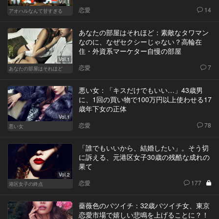
Vol.1
恋愛
14
アオハルなんて甘すぎる
あなたの部屋はそれほど：素敵なタワマン
なのに、なぜセクシーじゃない？高輪在
住・外資系マーケター自慢の部屋
Vol.1
恋愛
7
あなたの部屋はそれほど
悪い女：「キスだけでもいい…」43歳男
に、1回の買い物で100万円以上使わせる17
歳年下女の正体
Vol.1
恋愛
78
悪い女
「誰でもいいから、結婚したい」。そう切
に訴える、元港区女子30歳の残酷な成れの
果て
Vol.2
恋愛
177
港区女子の終点
薔薇色のバツイチ：32歳バツイチ女、東京
恋愛市場で嬉しい悲鳴を上げることに？！