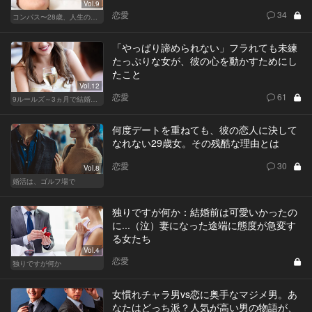
Vol.9
恋愛
34
コンパス〜28歳、人生の羅針盤〜
「やっぱり諦められない」フラれても未練
たっぷりな女が、彼の心を動かすためにし
たこと
Vol.12
恋愛
61
9ルールズ～3ヵ月で結婚する方法～
何度デートを重ねても、彼の恋人に決して
なれない29歳女。その残酷な理由とは
恋愛
30
Vol.8
婚活は、ゴルフ場で
独りですが何か：結婚前は可愛いかったの
に...（泣）妻になった途端に態度が急変す
る女たち
Vol.4
恋愛
独りですが何か
女慣れチャラ男vs恋に奥手なマジメ男。あ
なたはどっち派？人気が高い男の物語が、