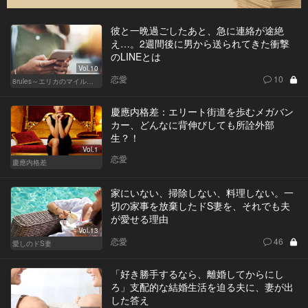
彼と一晩過ごしたあと、急に連絡が途絶
え…。2週間後に男から送られてきた衝撃
のLINEとは
Vol.10
恋愛
10
8rules～エリカのマイルール～
慶應内格差：エリート街道を歩むメガバン
カー、どんなに背伸びしても所詮外部
生？！
Vol.1
恋愛
慶應内格差
家にいない、掃除しない、料理しない。一
切の家事を放棄したドS妻を、それでも夫
が愛せる理由
Vol.13
恋愛
46
愛しのドS妻
「好き勝手するなら、離婚してからにし
ろ」支配的な結婚生活を迫る夫に、妻が出
した答え