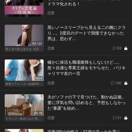
ドラマ化される！
恋愛
黒いノースリーブから見える二の腕にクラ
り…。2度目のデートで我慢できなかった
男は、思わず…
Vol.123
恋愛
53
男と女の答えあわせ【Q】
確かに保活も職場復帰もしないけど…。
悠々自適な専業主婦をモヤらせた、バリキ
ャリママ友の一言
Vol.4
恋愛
130
産後クライシス—結婚3年目の波乱—
夫がソファの下で見つけた、動かぬ証拠。
妻に浮気を問い詰めると、予想もしなかっ
た“暴露”を始め…
Vol.18
恋愛
31
トラップ～嵌められた男と女～
深夜0時の分岐点：27歳の甘ったれ男に、