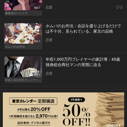
恋愛
2
Vol.1
薔薇色のバツイチ
ホムパのお作法：会話を盛り上げるだけで
は不十分。見られている、家主の品格
恋愛
Vol.1
ホムパのお作法
年収1,000万円プレイヤーの家計簿：45歳
独身総合商社マンの実態に迫る
恋愛
Vol.1
年収1,000万円プレイヤーの家計簿