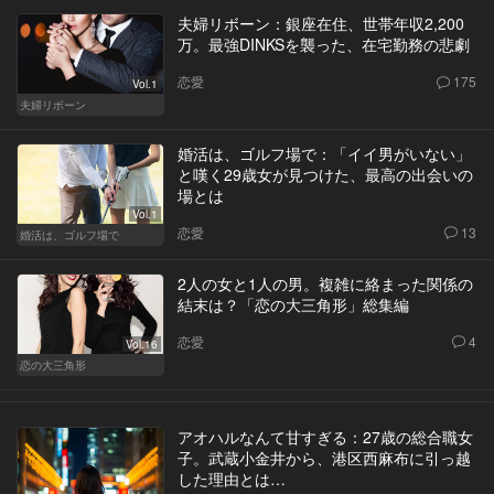
夫婦リボーン：銀座在住、世帯年収2,200
万。最強DINKSを襲った、在宅勤務の悲劇
恋愛
175
Vol.1
夫婦リボーン
婚活は、ゴルフ場で：「イイ男がいない」
と嘆く29歳女が見つけた、最高の出会いの
場とは
Vol.1
恋愛
13
婚活は、ゴルフ場で
2人の女と1人の男。複雑に絡まった関係の
結末は？「恋の大三角形」総集編
恋愛
4
Vol.16
恋の大三角形
アオハルなんて甘すぎる：27歳の総合職女
子。武蔵小金井から、港区西麻布に引っ越
した理由とは…