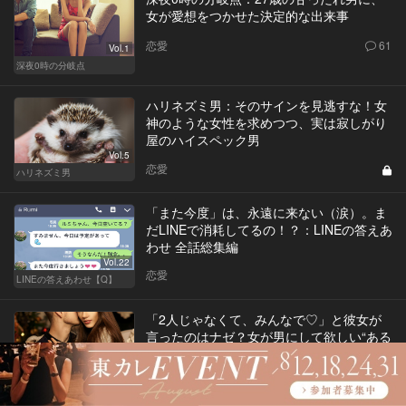
女が愛想をつかせた決定的な出来事
恋愛
61
Vol.1
深夜0時の分岐点
ハリネズミ男：そのサインを見逃すな！女
神のような女性を求めつつ、実は寂しがり
屋のハイスペック男
Vol.5
恋愛
ハリネズミ男
「また今度」は、永遠に来ない（涙）。ま
だLINEで消耗してるの！？：LINEの答えあ
わせ 全話総集編
Vol.22
恋愛
LINEの答えあわせ【Q】
「2人じゃなくて、みんなで♡」と彼女が
言ったのはナゼ？女が男にして欲しい“ある
行動”とは
Vol.28
恋愛
243
オトナの恋愛論～宿題編～