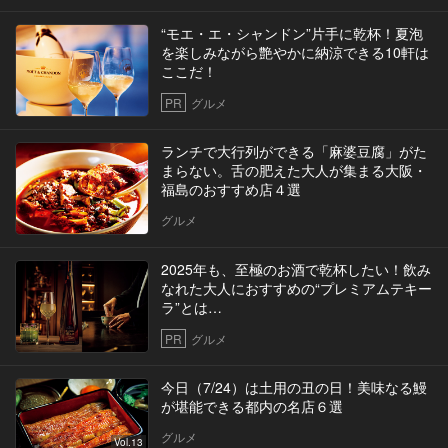
“モエ・エ・シャンドン”片手に乾杯！夏泡
を楽しみながら艶やかに納涼できる10軒は
ここだ！
PR
グルメ
ランチで大行列ができる「麻婆豆腐」がた
まらない。舌の肥えた大人が集まる大阪・
福島のおすすめ店４選
グルメ
2025年も、至極のお酒で乾杯したい！飲み
なれた大人におすすめの“プレミアムテキー
ラ”とは…
PR
グルメ
今日（7/24）は土用の丑の日！美味なる鰻
が堪能できる都内の名店６選
グルメ
Vol.13