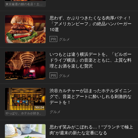
東京厳選の鰻の名店！土用の丑の日じゃなくても行きたい
思わず、かぶりつきたくなる肉厚パティ！
「アメリカンビーフ」の絶品ハンバーガー
10選
PR
グルメ
いつもとは違う横浜デートを。「ビルボー
ドライブ横浜」の音楽とともに、上質な料
理とお酒を楽しむ贅沢
PR
グルメ
渋谷カルチャーが詰まったホテルダイニン
グで、音楽とアートに酔いしれる刺激的な
デートを！
Vol.24
グルメ
やっぱり、ホテルが好き。
思わず笑みがこぼれる…！“ブランチで極上
肉”が週末の新たな定番になる