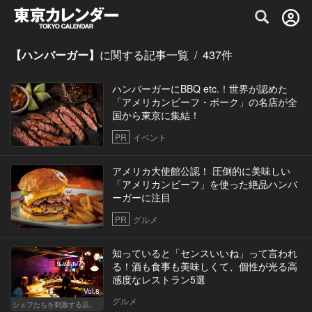
グルメ情報・プレミアムレストラン予約サイト
【ハンバーガー】
に関する記事一覧
/
437
件
ハンバーガーにBBQ etc.！世界が認めた
「アメリカンビーフ・ポーク」の名店が全
国から東京に集結！
PR
イベント
アメリカ大使館公認！ 圧倒的に美味しい
「アメリカンビーフ」を使った絶品ハンバ
ーガーに注目
PR
グルメ
知っていると「センスいいね」って言われ
る！酒も食事も美味しくて、個性が光る高
感度なレストラン5選
Vol.8
グルメ
シェフたちを刺激する店。