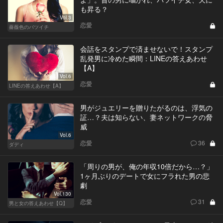
も昇る？
Vol.3
恋愛
薔薇色のバツイチ
会話をスタンプで済ませないで！スタンプ
乱発男に冷めた瞬間：LINEの答えあわせ
【A】
Vol.6
恋愛
LINEの答えあわせ【A】
男がジュエリーを贈りたがるのは、浮気の
証…？夫は知らない、妻ネットワークの脅
威
Vol.6
恋愛
36
ダディ
「周りの男が、俺の年収10倍だから…？」
1ヶ月ぶりのデートで女にフラれた男の悲
劇
Vol.130
恋愛
31
男と女の答えあわせ【Q】