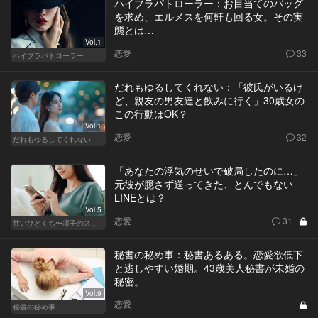
ハイブラパトローラー：お目当てのバッグ
を求め、エルメスを何軒も回る女。その実
態とは…
Vol.1
恋愛
33
ハイブラパトローラー
だれもゆるしてくれない：「彼氏がいるけ
ど、親友の男友達と飲みに行く」30歳女の
この行動はOK？
Vol.1
恋愛
32
だれもゆるしてくれない
「あなたの浮気のせいで破局したのに…」
元彼が臆さず送ってきた、とんでもない
LINEとは？
Vol.5
恋愛
31
甘いひとくち〜凛子のスイーツ探訪記〜
秘書の秘め事：秘書あるある。恋愛欲低下
と逃しやすい婚期。43歳美人秘書が未婚の
秘密。
Vol.9
恋愛
秘書の秘め事