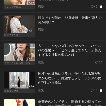
Vol.8
恋愛
40
カマトト狂騒曲
独りですが何か：33歳未婚。仕事が恋人で
何が悪い？
恋愛
Vol.1
独りですが何か
人生、こんなハズじゃなかった。～ハイス
ペの憂鬱～：「ヒゲが生えてきた…」美人
すぎる女社長の悩みとは
Vol.1
恋愛
35
人生、こんなハズじゃなかった。～ハイスペの憂鬱～
同棲中の彼氏にフラれ、借りられる家が見
つからない…。絶望するフリーランスの女
が下した決断は
Vol.9
恋愛
14
港区今昔物語
薔薇色のバツイチ：「離婚するの待ってた
よ」。昔の男に囁かれ、バツイチ女、天に