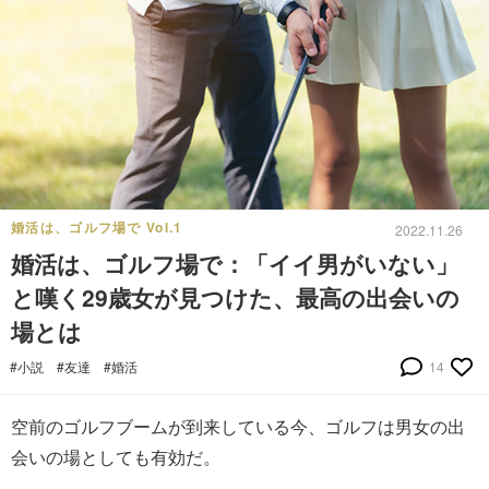
婚活は、ゴルフ場で Vol.1
2022.11.26
婚活は、ゴルフ場で：「イイ男がいない」
と嘆く29歳女が見つけた、最高の出会いの
場とは
#小説
#友達
#婚活
14
空前のゴルフブームが到来している今、ゴルフは男女の出
会いの場としても有効だ。