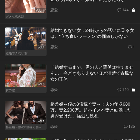
恋愛
144
Vol.11
ダメな恋の話
結婚できない女：24時からの誘いに乗る女
は、“立ち食いラーメン”の価値しかない
恋愛
1
Vol.1
結婚できない女
「結婚するまで、男の人と関係は持てませ
ん…」今どきありえないほど清楚で古風な
女の正体
Vol.6
恋愛
140
女の嘘
格差婚～僕の3倍稼ぐ妻～：夫の年収680
万、妻2,200万。超ハイスペ妻と結婚した
男が受けた、強烈な洗礼
Vol.1
恋愛
135
格差婚～僕の3倍稼ぐ妻～