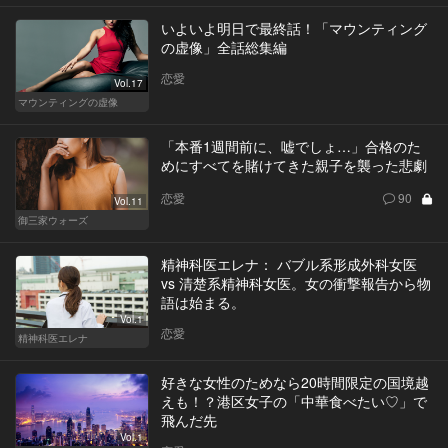
いよいよ明日で最終話！「マウンティング
の虚像」全話総集編
恋愛
Vol.17
マウンティングの虚像
「本番1週間前に、嘘でしょ…」合格のた
めにすべてを賭けてきた親子を襲った悲劇
恋愛
90
Vol.11
御三家ウォーズ
精神科医エレナ： バブル系形成外科女医
vs 清楚系精神科女医。女の衝撃報告から物
語は始まる。
Vol.1
恋愛
精神科医エレナ
好きな女性のためなら20時間限定の国境越
えも！？港区女子の「中華食べたい♡」で
飛んだ先
Vol.1