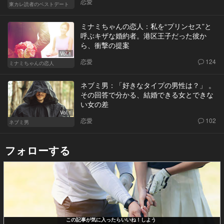
恋愛
東カレ読者のベストデート
ミナミちゃんの恋人：私を“プリンセス”と
呼ぶキザな婚約者。港区王子だった彼か
ら、衝撃の提案
Vol.1
恋愛
124
ミナミちゃんの恋人
ネブミ男：「好きなタイプの男性は？」 。
その回答で分かる、結婚できる女とできな
い女の差
Vol.1
恋愛
102
ネブミ男
フォローする
この記事が気に入ったらいいね！しよう