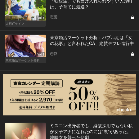
「転校生」でも受け入れられやすい人形町
は、子育てに最適？
恋愛
Vol.4
人形町ライフ
東京婚活マーケット分析：バブル期は「女
の花形」と言われたCA、絶賛デフレ進行中
恋愛
Vol.3
東京婚活マーケット分析
ミスコン出身者でも、縁故採用でもない私
が女子アナになれたのには“裏”があった。
地味女を襲った悲劇