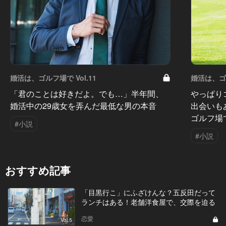
婚活は、ゴルフ場で Vol.11
婚活は、ゴル
「君のことは好きだよ。でも…」半年間、
やっぱり
婚活中の29歳女を弄んだ最低な男の本音
出会いも
ゴルフ場
#小説
#小説
おすすめ記事
「目黒行こ」にふざけんな？五反田だって
ランチはある！老舗洋食屋で、交際を迫る
恋愛
Vol.5