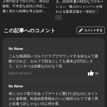
上智の院まで出たのに、就活は
る、2026年夏の特別なプロモー
惨敗。不本意な会社に内定し、
ション。極上のシャンパンを味
働く前から転職を考え始め…
わえる厳選店舗を一挙紹介！
PR
この記事へのコメント
コメントする
No Name
こんな格調高いゴルフクラブでラウンドする会なんて素
敵だけれど、セルフで回るにしても週末は3万位しそ
う。ビジターは自腹なのかな？笑
2022/11/26 05:31
36
No Name
単にゴルフ場で出会ってデートに繋げた話なのにタイト
ルに違和感。松坂由里香様みたいに毎回ゴルフで違う男
と出逢う訳じゃないのに何か変。