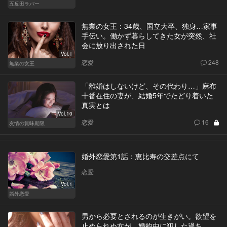
五反田ラバー
無業の女王：34歳、国立大卒、独身…家事
手伝い。働かず暮らしてきた女が突然、社
会に放り出された日
Vol.1
恋愛
248
無業の女王
「離婚はしないけど、その代わり…」麻布
十番在住の妻が、結婚5年でたどり着いた
真実とは
Vol.10
恋愛
16
友情の賞味期限
婚外恋愛第1話：恵比寿の交差点にて
恋愛
Vol.1
婚外恋愛
男から必要とされるのが生きがい。欲望を
止められぬ女が、婚約中に犯した過ち