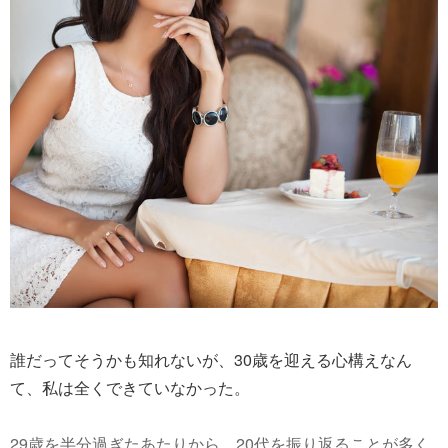
誰だってそうかも知れないが、30歳を迎える心構えなん
て、私は全くできていなかった。
29歳を半分過ぎたあたりから、20代を振り返ることが多く