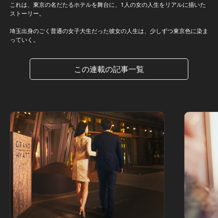
これは、東京の名だたるホテルを舞台に、1人の女の人生をリアルに描いた
ストーリー。
埼玉出身のごく普通の女子大生だった彼女の人生は、少しずつ東京色に染ま
っていく。
この連載の記事一覧