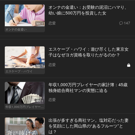
オンナの金遣い：お受験の泥沼にハマり、
幼い娘に500万円を投資した女
恋愛
147
Vol.1
オンナの金遣い
エスケープ・ハワイ：遊び尽くした東京女
子はなぜヨガ資格を取りたがるのか？
恋愛
Vol.5
エスケープ・ハワイ
年収1,000万円プレイヤーの家計簿：45歳
独身総合商社マンの実態に迫る
恋愛
Vol.1
年収1,000万円プレイヤーの家計簿
出張が多すぎる商社マン。塩対応だった妻
を笑顔にした岡山県の“あるフルーツ”と
は？