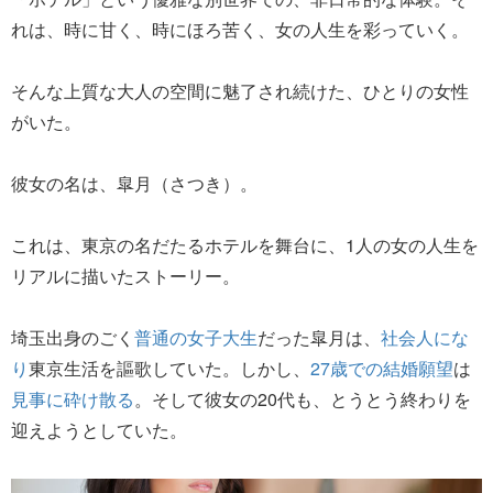
れは、時に甘く、時にほろ苦く、女の人生を彩っていく。
そんな上質な大人の空間に魅了され続けた、ひとりの女性
がいた。
彼女の名は、皐月（さつき）。
これは、東京の名だたるホテルを舞台に、1人の女の人生を
リアルに描いたストーリー。
埼玉出身のごく
普通の女子大生
だった皐月は、
社会人にな
り
東京生活を謳歌していた。しかし、
27歳での結婚願望
は
見事に砕け散る
。そして彼女の20代も、とうとう終わりを
迎えようとしていた。