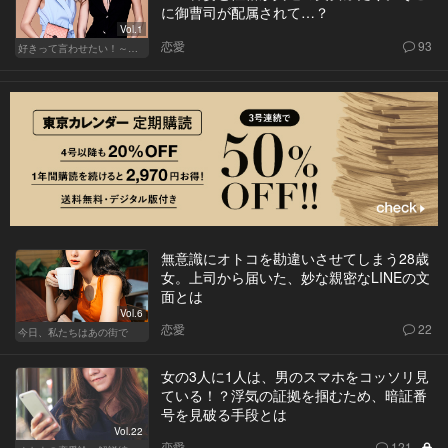
に御曹司が配属されて…？
Vol.1
恋愛
93
好きって言わせたい！～正反対のふたり～
無意識にオトコを勘違いさせてしまう28歳
女。上司から届いた、妙な親密なLINEの文
面とは
Vol.6
恋愛
22
今日、私たちはあの街で
女の3人に1人は、男のスマホをコッソリ見
ている！？浮気の証拠を掴むため、暗証番
号を見破る手段とは
Vol.22
恋愛
121