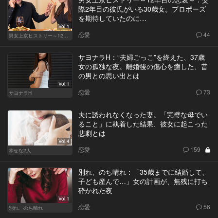
際2年目の彼氏がいる30歳女。プロポーズ
を期待していたのに…
Vol.1
恋愛
44
男女上京ヒストリー～12年目の悲哀～
サヨナラH：“夫婦ごっこ”を終えた、37歳
女の孤独な夜。離婚後の傷心を癒した、昔
の男との思い出とは
Vol.1
恋愛
73
サヨナラH
夫に誘われなくなった妻。「完璧な母でい
ること」に執着した結果、彼女に起こった
悲劇とは
Vol.4
恋愛
159
幸せな2人
別れ、のち晴れ：「35歳までに結婚して、
子ども産んで…」女の計画が、無残に打ち
砕かれた夜
Vol.1
恋愛
56
別れ、のち晴れ