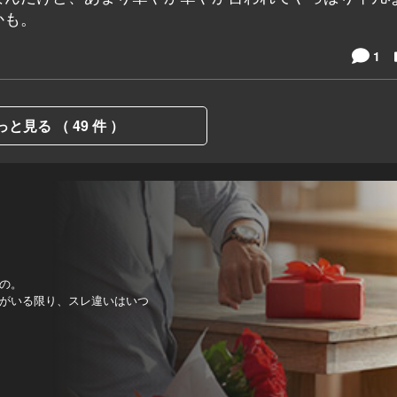
かも。
1
っと見る （ 49 件 ）
の。
がいる限り、スレ違いはいつ