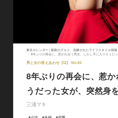
東京カレンダー | 最新のグルメ、洗練されたライフスタイル情報
8年ぶりの再会に、惹かれ合う男女。しかし手に入りそうだ
男と女の答えあわせ【Q】 Vol.93
8年ぶりの再会に、惹
うだった女が、突然身
三浦マキ
#小説
#夫婦
#恋愛