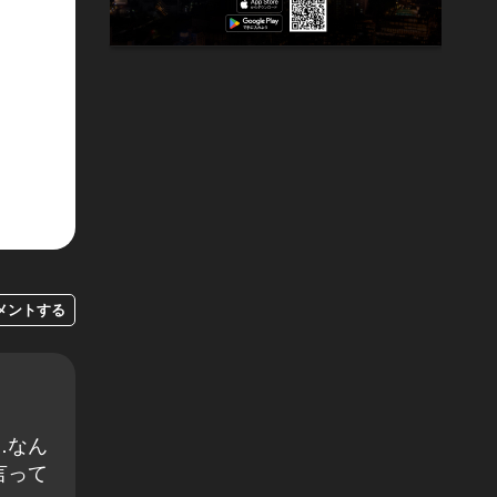
メントする
…なん
言って