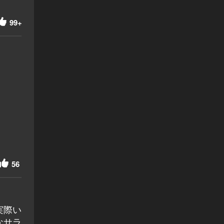
99+
56
実際い
なサラ