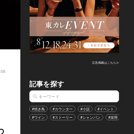
広告掲載はこちら≫
.08
記事を探す
#焼き鳥
#カウンター
#小説
#イベント
#港区
#ワイン
#ストーリー
#シャンパン
#採用
#恋