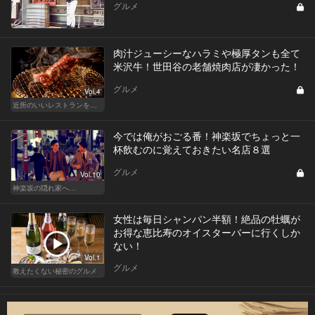
グルメ
肉汁ジューシーなハラミや極厚タンも全て
米沢牛！世田谷の老舗焼肉店が凄かった！
グルメ
Vol.4
近所のいいレストランを知りたい！東横、目黒線、世田谷などを深堀！
今では俺がおごる番！神楽坂でちょっと一
杯飲むのに覚えておきたい名店８選
グルメ
Vol.10
神楽坂の隠れ家へ…
女性は毎日シャンパン半額！絶品の牡蠣が
お得な恵比寿のオイスターバーに行くしか
ない！
Vol.1
グルメ
教えたくない秘密のグルメ