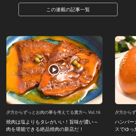
この連載の記事一覧
夕方からずっとお肉の事を考えてる貴方へ Vol.16
夕方からず
焼肉は塩よりもタレがいい！旨味が濃い～
ハンバー
肉を堪能できる絶品焼肉の新店だ！
スでゆっ