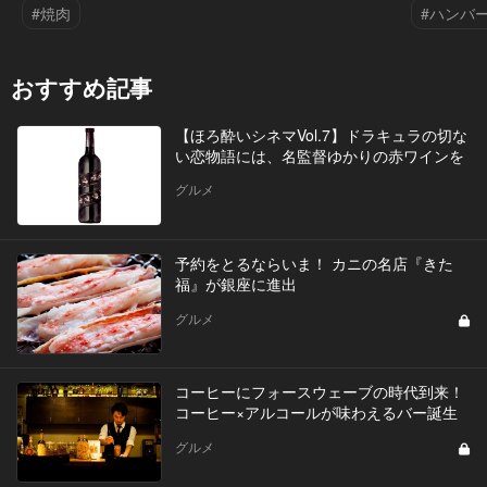
#焼肉
#ハンバ
おすすめ記事
【ほろ酔いシネマVol.7】ドラキュラの切な
い恋物語には、名監督ゆかりの赤ワインを
グルメ
予約をとるならいま！ カニの名店『きた
福』が銀座に進出
グルメ
コーヒーにフォースウェーブの時代到来！
コーヒー×アルコールが味わえるバー誕生
グルメ