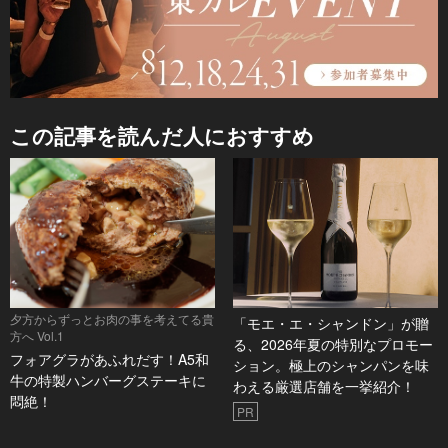
この記事を読んだ人におすすめ
夕方からずっとお肉の事を考えてる貴
「モエ・エ・シャンドン」が贈
方へ Vol.1
る、2026年夏の特別なプロモー
フォアグラがあふれだす！A5和
ション。極上のシャンパンを味
牛の特製ハンバーグステーキに
わえる厳選店舗を一挙紹介！
悶絶！
PR