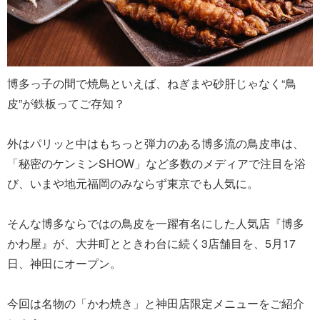
博多っ子の間で焼鳥といえば、ねぎまや砂肝じゃなく“鳥
皮”が鉄板ってご存知？
外はパリッと中はもちっと弾力のある博多流の鳥皮串は、
「秘密のケンミンSHOW」など多数のメディアで注目を浴
び、いまや地元福岡のみならず東京でも人気に。
そんな博多ならではの鳥皮を一躍有名にした人気店『博多
かわ屋』が、大井町とときわ台に続く3店舗目を、5月17
日、神田にオープン。
今回は名物の「かわ焼き」と神田店限定メニューをご紹介