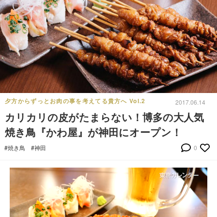
夕方からずっとお肉の事を考えてる貴方へ Vol.2
2017.06.14
カリカリの皮がたまらない！博多の大人気
焼き鳥『かわ屋』が神田にオープン！
#焼き鳥
#神田
0