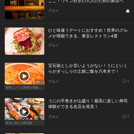
ここ！ワイン好きの大人のための新店へ
グルメ
ひと味違うデートにおすすめ！世界のグル
メが堪能できる、東京レストラン4選
グルメ
宝石箱としか言いようがない！うにといく
らがぎっしりの土鍋ご飯を六本木で！
グルメ
1
Vol.1
美味しいうに料理を堪能できる東京の名店
うにの手巻きが山盛り！最高に楽しい寿司
体験ができる名店を発見！
グルメ
1
Vol.12
本当に使える絶品鮨