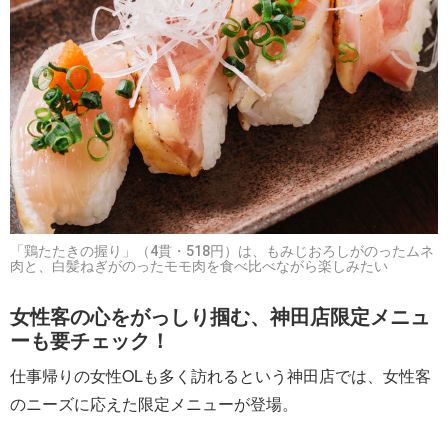
「鶏たたきの握り」（4貫・518円）は、もみじおろしがのったムネ
肉と、白髪ねぎがのったモモ肉を食べ比べながら楽しみたい
女性客の心をがっしり掴む、神田店限定メニュ
ーも要チェック！
仕事帰りの女性OLも多く訪れるという神田店では、女性客
のニーズに応えた限定メニューが登場。