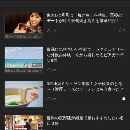
東カレ5月号は「焼き鳥」を特集。至極の
デートが叶う最旬焼き鳥店を厳選紹介！
グルメ
1
Vol.84
東カレの素敵な大人に必要なこと
最高に気持ちいい空間で、ラグジュアリー
な外飲み体験！今から楽しめるビアガーデ
ン6選
Vol.13
グルメ
Editor's Choice～gourmet～
3年連続ミシュラン掲載！女子歓喜のとろ
～り濃厚チーズのラーメンはもう食べた？
グルメ
世界の渡部建が銀座で超おすすめしたい名
店３軒