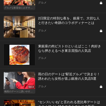
グルメ
Vol.1
グルメな歓迎会におすすめな東京の人気店
2日限定の特別な夜を、銀座で。大切な人
と行きたい奇跡のコラボディナーとは
グルメ
東銀座の肉ビストロといえばここ！肉好き
なら押さえるべき東京屈指の人気店
グルメ
雨の日のデートは“駅近グルメ”で決まり！
誘われたら女性が喜ぶ銀座の人気店5選
グルメ
Vol.3
梅雨のデートに誘いやすい！駅から近い人気レストラン
“センスいいね”と言われる恵比寿デートは