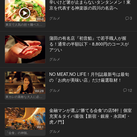
辛いけど箸が止まらないタンタンメン！東
京を代表する神楽坂の四川の名店へ
グルメ
3
Vol.3
東京で人気の担々麺ベストセレクション！
蒲田の有名店『初音鮨』で若手職人が握
る！通常の半額以下・8,800円のコースが
アツい
グルメ
NO MEAT,NO LIFE！月刊誌最新号は最旬
の「お肉が美味い店」だけ厳選取材！
グルメ
12
Vol.28
東カレの素敵な大人に必要なこと
金融マンが選ぶ“勝てる会食”の店5軒｜個室
充実＆タイパ最強【新宿・銀座・永田町・
虎ノ門】
Vol.1
グルメ
「会食」の神髄。