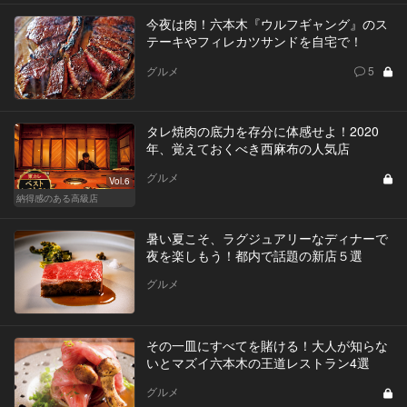
今夜は肉！六本木『ウルフギャング』のス
テーキやフィレカツサンドを自宅で！
グルメ
5
タレ焼肉の底力を存分に体感せよ！2020
年、覚えておくべき西麻布の人気店
グルメ
Vol.6
納得感のある高級店
暑い夏こそ、ラグジュアリーなディナーで
夜を楽しもう！都内で話題の新店５選
グルメ
その一皿にすべてを賭ける！大人が知らな
いとマズイ六本木の王道レストラン4選
グルメ