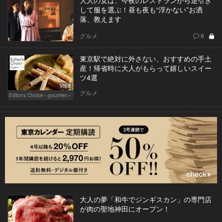
大人の女は、今夜のレストランから逆引き
して服を選ぶ！昼も夜も“浮かない”お洒
落、教えます
グルメ
6
東京駅で絶対に外さない、おすすめの手土
産！帰省時に大人がもらって嬉しいスイー
ツ4選
Vol.8
グルメ
Editor's Choice～gourmet～
大人の夢「和牛でジンギスカン」の専門店
が肉の聖地神田にオープン！