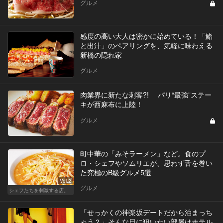
グルメ
感度の高い大人は密かに始めている！「鮨
と出汁」のペアリングを、気軽に味わえる
新橋の隠れ家
グルメ
肉業界に新たな刺客?! パリ“最強”ステー
キが西麻布に上陸！
グルメ
町中華の「みそラーメン」など。食のプ
ロ・シェフやソムリエが、思わず舌を巻い
た究極のB級グルメ5選
Vol.2
グルメ
シェフたちを刺激する店。
「せっかくの神楽坂デートだから泊まっち
ゃう？」そんな日に狙いたい部屋はホテル