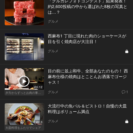
「グルカレフォトコンテスト」結果発表！
約2,600投稿の中から選ばれた8枚の写真と
は…？
グルメ
西麻布1 丁目に現れた肉のショーケースが
目を引く焼肉店が大注目！
グルメ
目の前に並ぶ和牛、全部あなたのもの！ 西
麻布仕様の焼肉はとことんお洒落でゴージ
ャス！
Vol.12
グルメ
1
夕方からずっとお肉の事を考えてる貴方へ
大流行中の魚バル＆ビストロ！自慢の大皿
料理はボリューム満点
グルメ
Vol.3
大皿料理をふたりでシェア