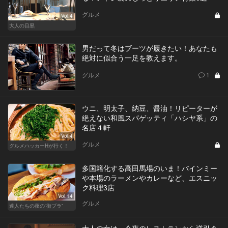
グルメ
Vol.4
大人の目黒
男だって冬はブーツが履きたい！あなたも
絶対に似合う一足を教えます。
グルメ
1
ウニ、明太子、納豆、醤油！リピーターが
絶えない和風スパゲッティ「ハシヤ系」の
名店４軒
Vol.4
グルメ
グルメハッカーHが行く！
多国籍化する高田馬場のいま！バインミー
や本場のラーメンやカレーなど、エスニッ
ク料理3店
Vol.14
グルメ
達人たちの夜の“街ブラ”