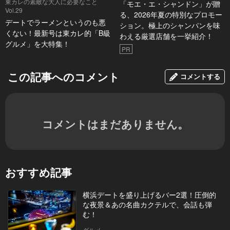
東カレの素敵な大人に必要なこと
「モエ・エ・シャンドン」が贈
Vol.29
る、2026年夏の特別なプロモー
デートでラーメンというのも悪
ション。極上のシャンパンを味
くない！最新号は東カレ的「B級
わえる厳選店舗を一挙紹介！
グルメ」を大特集！
PR
この記事へのコメント
コメントする
コメントはまだありません。
おすすめ記事
横浜デートを盛り上げるバー2選！圧倒的
な夜景＆あの名曲カクテルで、会話も弾
む！
グルメ