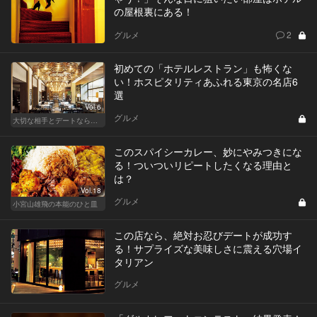
の屋根裏にある！
グルメ
2
初めての「ホテルレストラン」も怖くな
い！ホスピタリティあふれる東京の名店6
選
Vol.6
グルメ
大切な相手とデートなら、ホテルのホスピタリティを味わえるリッチなデート
このスパイシーカレー、妙にやみつきにな
る！ついついリピートしたくなる理由と
は？
Vol.18
グルメ
小宮山雄飛の本能のひと皿
この店なら、絶対お忍びデートが成功す
る！サプライズな美味しさに震える穴場イ
タリアン
グルメ