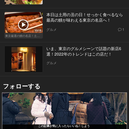
本日は土用の丑の日！せっかく食べるなら
最高の鰻が味わえる東京の名店へ！
グルメ
1
Vol.8
東京厳選の鰻の名店！土用の丑の日じゃなくても行きたい
いま、東京のグルメシーンで話題の新店6
選！2022年のトレンドはこの店だ！
グルメ
フォローする
この記事が気に入ったらいいね！しよう