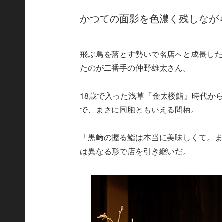
かつての面影を色濃く残しなが
飛ぶ鳥を落とす勢いで名店へと成長し
たのが二番手の仲野雄太さん。
18歳で入った浅草『金太楼鮨』時代か
で、まさに同胞ともいえる間柄。
「黒﨑の握る鮨は本当に美味しくて。
は異なる形で店を引き継いだ。