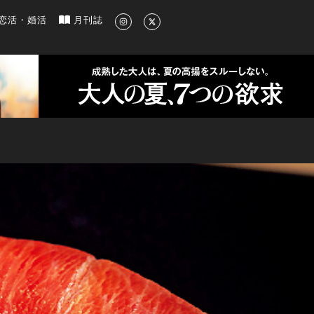
新のグルメ、洗練されたライフスタイル情報
恋活・婚活
月刊誌