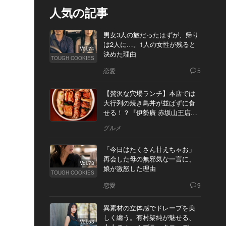
人気の記事
男女3人の旅だったはずが、帰り
は2人に…。1人の女性が残ると
Vol.74
決めた理由
TOUGH COOKIES
恋愛
5
【贅沢な穴場ランチ】本店では
大行列の焼き鳥丼が並ばずに食
せる！？『伊勢廣 赤坂山王店』
へ
グルメ
「今日はたくさん甘えちゃお」
再会した母の無邪気な一言に、
Vol.73
娘が激怒した理由
TOUGH COOKIES
恋愛
9
異素材の立体感でドレープを美
しく纏う。有村架純が魅せる、
Vol.53