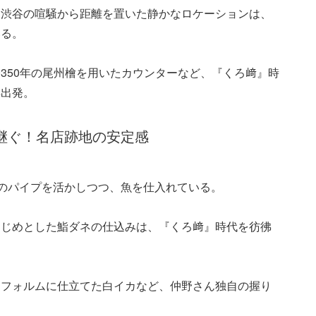
。渋谷の喧騒から距離を置いた静かなロケーションは、
いる。
350年の尾州檜を用いたカウンターなど、『くろ﨑』時
再出発。
き継ぐ！名店跡地の安定感
』のパイプを活かしつつ、魚を仕入れている。
はじめとした鮨ダネの仕込みは、『くろ﨑』時代を彷彿
たフォルムに仕立てた白イカなど、仲野さん独自の握り