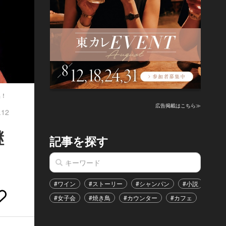
品！
広告掲載はこちら≫
.12
継
記事を探す
#ワイン
#ストーリー
#シャンパン
#小説
#家
#女子会
#焼き鳥
#カウンター
#カフェ
#イベ