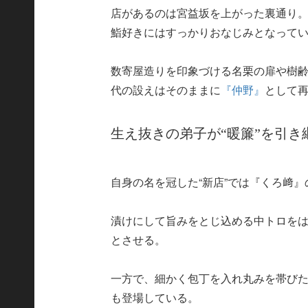
店があるのは宮益坂を上がった裏通り
鮨好きにはすっかりおなじみとなって
数寄屋造りを印象づける名栗の扉や樹齢
代の設えはそのままに
『仲野』
として
生え抜きの弟子が“暖簾”を引
自身の名を冠した“新店”では『くろ﨑
漬けにして旨みをとじ込める中トロを
とさせる。
一方で、細かく包丁を入れ丸みを帯び
も登場している。