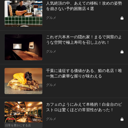
人気絶頂の中、あえての移転！攻めの姿勢
を崩さない予約困難店４選
グルメ
これぞ六本木一の隠れ家！まるで洞窟のよ
うな空間で極上寿司を召し上がれ！
グルメ
千葉に遠征する価値がある、鮨の名店！唯
一無二の豪華な握りが味わえる
グルメ
カフェのようにみえて本格的！白金台のビ
ストロは驚くほどの常習性があった！
グルメ
Vol.11
日常を豊かにする店