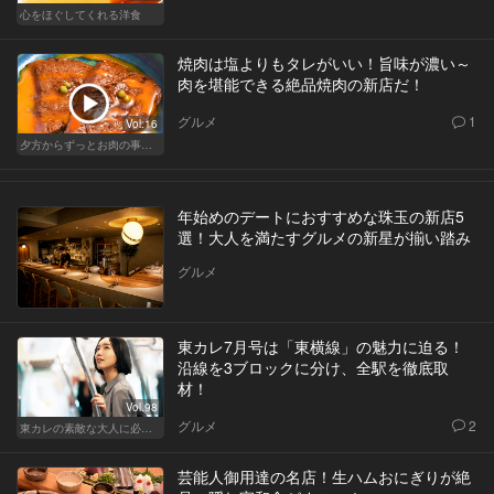
心をほぐしてくれる洋食
焼肉は塩よりもタレがいい！旨味が濃い～
肉を堪能できる絶品焼肉の新店だ！
グルメ
1
Vol.16
夕方からずっとお肉の事を考えてる貴方へ
年始めのデートにおすすめな珠玉の新店5
選！大人を満たすグルメの新星が揃い踏み
グルメ
東カレ7月号は「東横線」の魅力に迫る！
沿線を3ブロックに分け、全駅を徹底取
材！
Vol.98
グルメ
2
東カレの素敵な大人に必要なこと
芸能人御用達の名店！生ハムおにぎりが絶