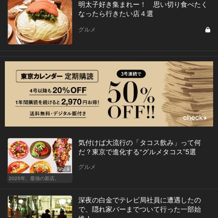
明太子好き集まれー！ 思い切り食べたく
なったら行きたい店４選
グルメ
気付けば大流行の「タコス飲み」って何
だ？東京で進化する“グルメタコス”5選
グルメ
Vol.9
2025年、最強の新店。
深夜の白金でテレビ局社員に遭遇したの
で、隠れ家バーまでついて行った一部始
終！