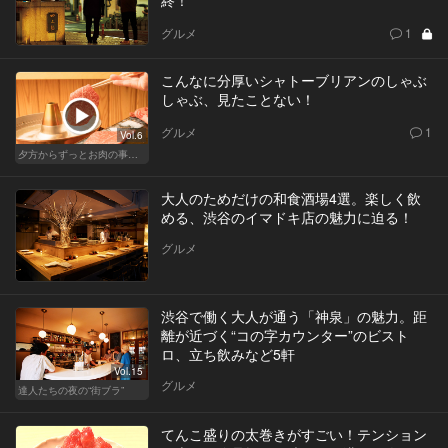
グルメ
1
こんなに分厚いシャトーブリアンのしゃぶ
しゃぶ、見たことない！
グルメ
1
Vol.6
夕方からずっとお肉の事を考えてる貴方へ
大人のためだけの和食酒場4選。楽しく飲
める、渋谷のイマドキ店の魅力に迫る！
グルメ
渋谷で働く大人が通う「神泉」の魅力。距
離が近づく“コの字カウンター”のビスト
ロ、立ち飲みなど5軒
Vol.15
グルメ
達人たちの夜の“街ブラ”
てんこ盛りの太巻きがすごい！テンション