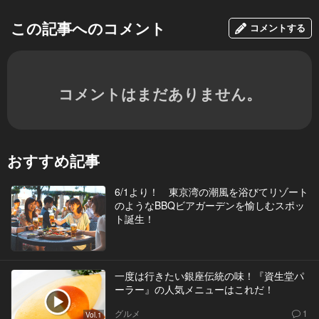
この記事へのコメント
コメントする
コメントはまだありません。
おすすめ記事
6/1より！ 東京湾の潮風を浴びてリゾート
のようなBBQビアガーデンを愉しむスポッ
ト誕生！
一度は行きたい銀座伝統の味！『資生堂パ
ーラー』の人気メニューはこれだ！
グルメ
1
Vol.1