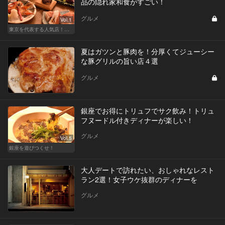
品の隠れ家和食がすごい！
グルメ
Vol.1
東京を代表する人気店！ほかほか絶品おにぎり
夏はガツンと豚肉を！分厚くてジューシー
な豚グリルの旨い店４選
グルメ
銀座でお得にトリュフでサク飲み！トリュ
フヌードル付きディナーが楽しい！
グルメ
Vol.5
銀座を遊びつくせ！
大人デートで訪れたい、おしゃれなレスト
ラン2選！女子ウケ抜群のディナーを
グルメ