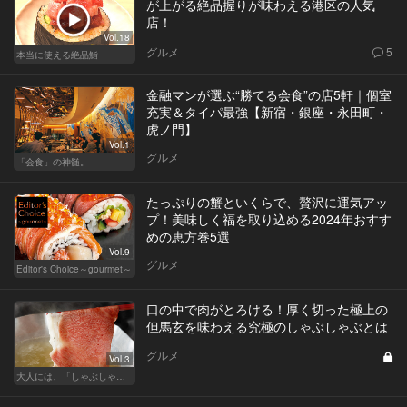
が上がる絶品握りが味わえる港区の人気
店！
Vol.18
グルメ
5
本当に使える絶品鮨
金融マンが選ぶ“勝てる会食”の店5軒｜個室
充実＆タイパ最強【新宿・銀座・永田町・
虎ノ門】
Vol.1
グルメ
「会食」の神髄。
たっぷりの蟹といくらで、贅沢に運気アッ
プ！美味しく福を取り込める2024年おすす
めの恵方巻5選
Vol.9
グルメ
Editor's Choice～gourmet～
口の中で肉がとろける！厚く切った極上の
但馬玄を味わえる究極のしゃぶしゃぶとは
グルメ
Vol.3
大人には、「しゃぶしゃぶ」が最近ちょうどいい