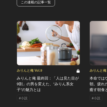
この連載の記事一覧
みりんと俺 Vol.9
みりんと俺 V
みりんと俺 最終回：「人は見た目が
本命では
9割」の男を変えた、“みりん系女
朝。疲れ
子”の魅力とは
癒す朝食
#小説
#小説