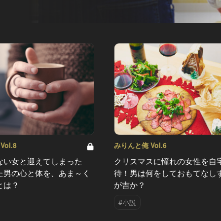
ol.8
みりんと俺 Vol.6
ない女と迎えてしまった
クリスマスに憧れの女性を自
た男の心と体を、あま～く
待！男は何をしておもてなし
とは？
が吉か？
#小説