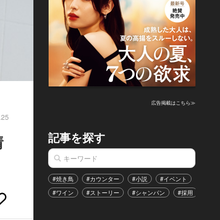
広告掲載はこちら≫
.25
記事を探す
情
#焼き鳥
#カウンター
#小説
#イベント
#港区
#ワイン
#ストーリー
#シャンパン
#採用
#恋