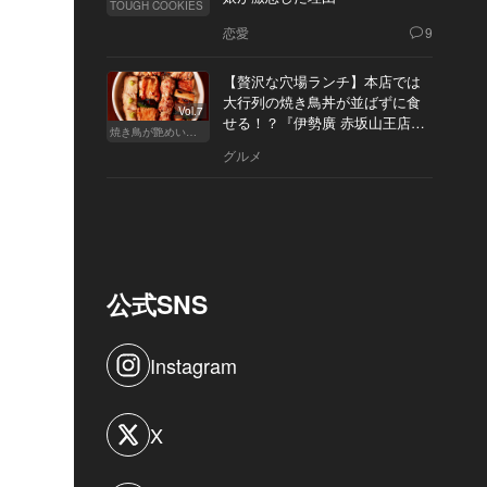
TOUGH COOKIES
恋愛
9
【贅沢な穴場ランチ】本店では
大行列の焼き鳥丼が並ばずに食
Vol.7
せる！？『伊勢廣 赤坂山王店』
焼き鳥が艶めいてきた
へ
グルメ
公式SNS
Instagram
X