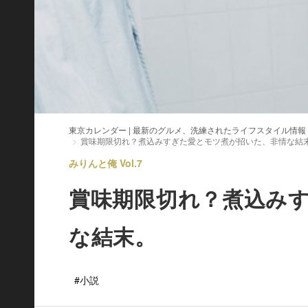
東京カレンダー | 最新のグルメ、洗練されたライフスタイル情報
賞味期限切れ？煮込みすぎた愛とモツ煮が招いた、非情な結
みりんと俺 Vol.7
賞味期限切れ？煮込み
な結末。
#小説