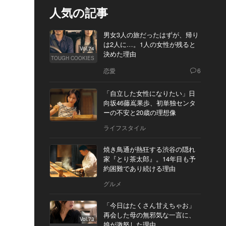
人気の記事
男女3人の旅だったはずが、帰り
は2人に…。1人の女性が残ると
Vol.74
決めた理由
TOUGH COOKIES
恋愛
6
「自立した女性になりたい」日
向坂46藤嶌果歩、初単独センタ
ーの不安と20歳の理想像
ライフスタイル
焼き鳥通が熱狂する渋谷の隠れ
家『とり茶太郎』。14年目も予
約困難であり続ける理由
グルメ
「今日はたくさん甘えちゃお」
再会した母の無邪気な一言に、
Vol.73
娘が激怒した理由