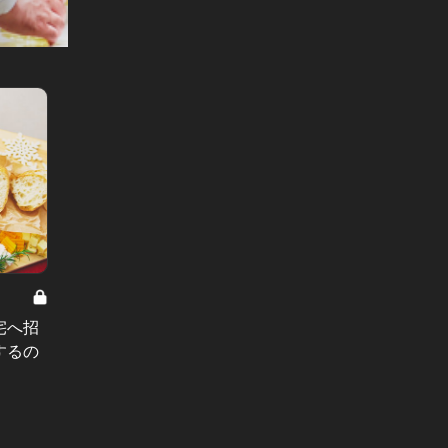
みりんと俺 Vol.5
みりんと俺
宅へ招
みりんと俺：憧れの女性と迎えた
「部屋
するの
朝。傷心の男が作った朝ご飯とは？
てるら
たあら
#小説
#小説