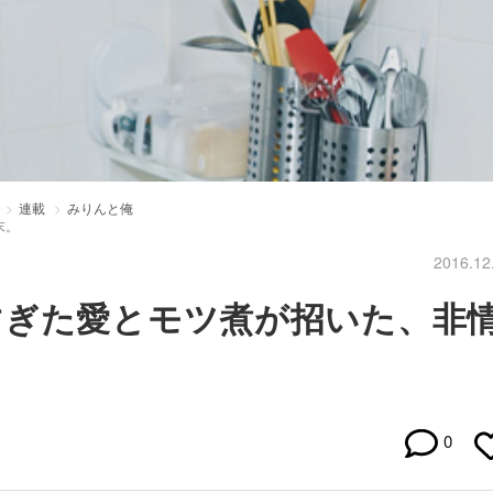
連載
みりんと俺
末。
2016.12
すぎた愛とモツ煮が招いた、非
0