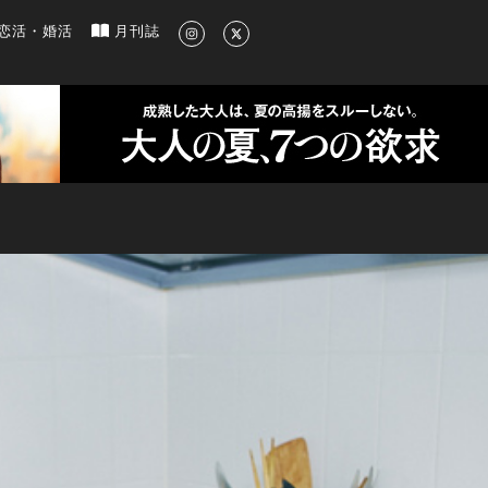
新のグルメ、洗練されたライフスタイル情報
恋活・婚活
月刊誌