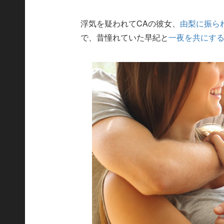
浮気を疑われてCAの彼女、
由梨に振ら
で、昔憧れていた早紀と
一夜を共にす