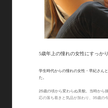
5歳年上の憧れの女性にすっか
学生時代からの憧れの女性・早紀さん
た。
25歳の頃から変わらぬ美貌。当時から
応の落ち着きと気品が加わり、35歳の