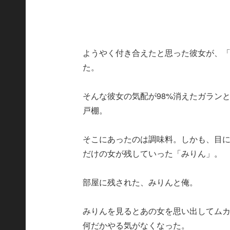
ようやく付き合えたと思った彼女が、
た。
そんな彼女の気配が98%消えたガラン
戸棚。
そこにあったのは調味料。しかも、目
だけの女が残していった「みりん」。
部屋に残された、みりんと俺。
みりんを見るとあの女を思い出してム
何だかやる気がなくなった。