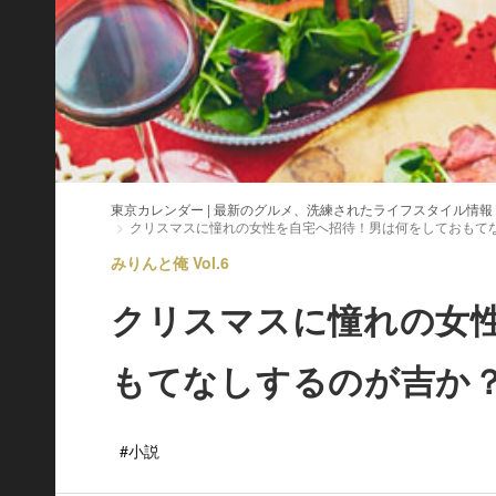
東京カレンダー | 最新のグルメ、洗練されたライフスタイル情報
クリスマスに憧れの女性を自宅へ招待！男は何をしておもて
みりんと俺 Vol.6
クリスマスに憧れの女
もてなしするのが吉か
#小説