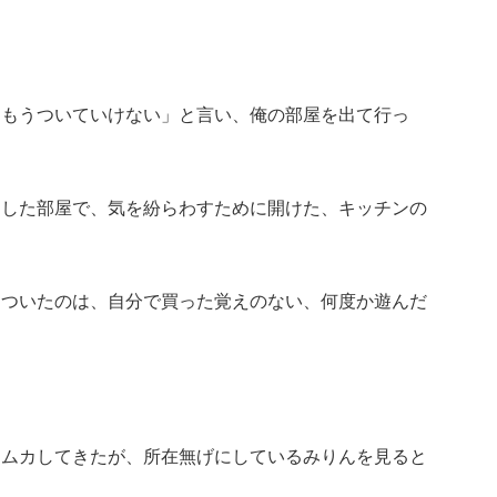
「もうついていけない」と言い、俺の部屋を出て行っ
とした部屋で、気を紛らわすために開けた、キッチンの
についたのは、自分で買った覚えのない、何度か遊んだ
カムカしてきたが、所在無げにしているみりんを見ると