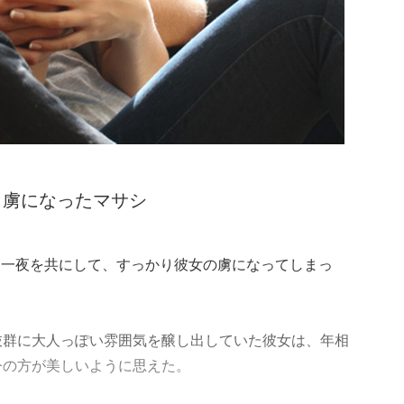
り虜になったマサシ
と一夜を共にして、すっかり彼女の虜になってしまっ
抜群に大人っぽい雰囲気を醸し出していた彼女は、年相
今の方が美しいように思えた。