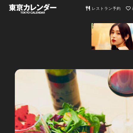
東京カレンダー | 最
レストラン予約