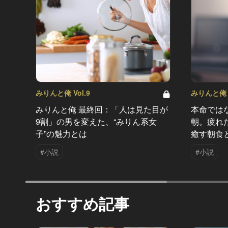
みりんと俺 Vol.9
みりんと俺 V
みりんと俺 最終回：「人は見た目が
本命では
9割」の男を変えた、“みりん系女
朝。疲れ
子”の魅力とは
癒す朝食
#小説
#小説
おすすめ記事