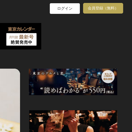
会員登録（無料）
ログイン