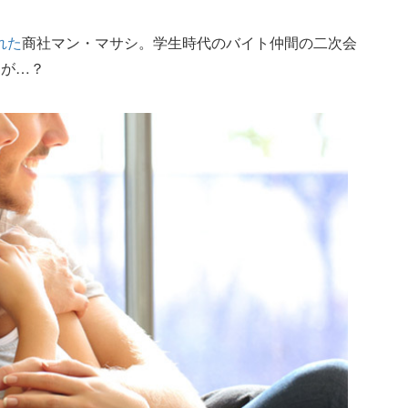
れた
商社マン・マサシ。学生時代のバイト仲間の二次会
る
が…？