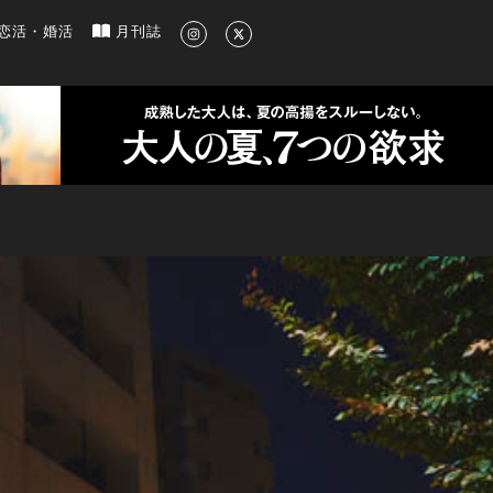
新のグルメ、洗練されたライフスタイル情報
恋活・婚活
月刊誌