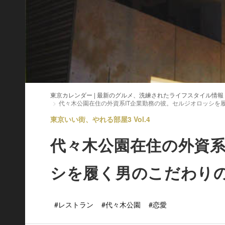
東京カレンダー | 最新のグルメ、洗練されたライフスタイル情報
代々木公園在住の外資系IT企業勤務の彼。セルジオロッシを
東京いい街、やれる部屋3 Vol.4
代々木公園在住の外資系
シを履く男のこだわり
#レストラン
#代々木公園
#恋愛