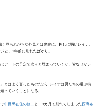
強く見られがちな外見とは裏腹に、押しに弱いレイナ、
ンジと、1年前に別れたばかり。
帳はデートの予定で次々と埋まっていくが、皆なぜかレ
る」とはよく言ったものだが、レイナは男たちの選ぶ街
を知っていくことになる。
ーで
中目黒在住の修二
と、3カ月で別れてしまった
西麻布