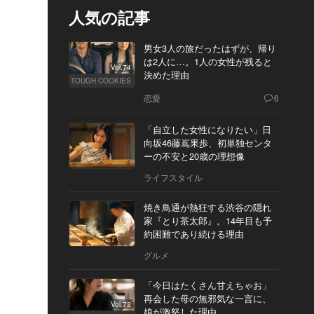
人気の記事
男女3人の旅だったはずが、帰り
は2人に…。1人の女性が残ると
Vol.74
決めた理由
TOUGH COOKIES
恋愛
6
「自立した女性になりたい」日
向坂46藤嶌果歩、初単独センタ
ーの不安と20歳の理想像
ライフスタイル
焼き鳥通が熱狂する渋谷の隠れ
家『とり茶太郎』。14年目も予
約困難であり続ける理由
グルメ
「今日はたくさん甘えちゃお」
再会した母の無邪気な一言に、
Vol.73
娘が激怒した理由