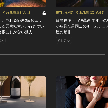
やれる部屋3 Vol.8
東京いい街、やれる部屋3 Vol.7
街、やれる部屋3最終回：
目黒在住・TV局勤務で年下の
した元商社マンが行きつい
から見た男同士のルームシェ
楽坂にしかない魅力
屋の是非
ラン
#ホテル