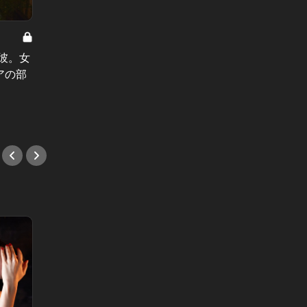
東京いい街、やれる部屋3 Vol.6
東京いい街
彼。女
表参道在住・元広告代理店勤務のデ
東京い
アの部
ザイナー。起業した男の20平米のベ
住のイ
ッドすらない部屋
らし過
#エリア
#エリ