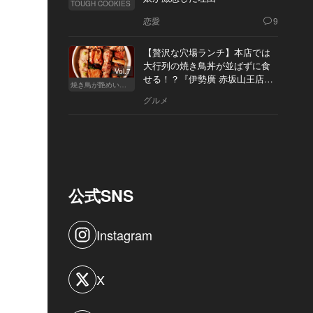
TOUGH COOKIES
恋愛
9
【贅沢な穴場ランチ】本店では
大行列の焼き鳥丼が並ばずに食
Vol.7
せる！？『伊勢廣 赤坂山王店』
焼き鳥が艶めいてきた
へ
グルメ
公式SNS
Instagram
X