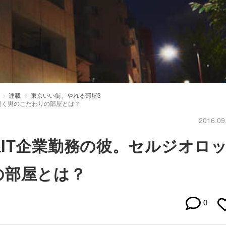
連載
東京いい街、やれる部屋3
履く男のこだわりの部屋とは？
2016.09
IT企業勤務の彼。セルジオロ
の部屋とは？
0