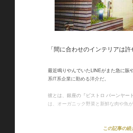
「間に合わせのインテリアは許
最近鳴りやんでいたLINEがまた急に
系IT系企業に勤める洋介だ。
彼とは、銀座の『ビストロ バーンヤー
は、オーガニック野菜と新鮮な肉や魚が楽し
この記事の続