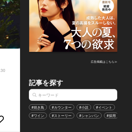
広告掲載はこちら≫
.30
記事を探す
ッ
#焼き鳥
#カウンター
#小説
#イベント
#港区
#ワイン
#ストーリー
#シャンパン
#採用
#恋