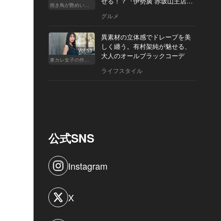
せる！？『伊勢廣 赤坂山王店』
焼き鳥が艶めいてきた
へ
グルメ
異素材の立体感でドレープを美
しく纏う。有村架純が魅せる、
Vol.53
大人のオールブラックコーデ
東カレ女子の作り方
ライフスタイル
公式SNS
Instagram
X