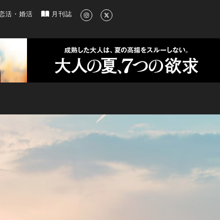
新のグルメ、洗練されたライフスタイル情報
恋活・婚活
月刊誌