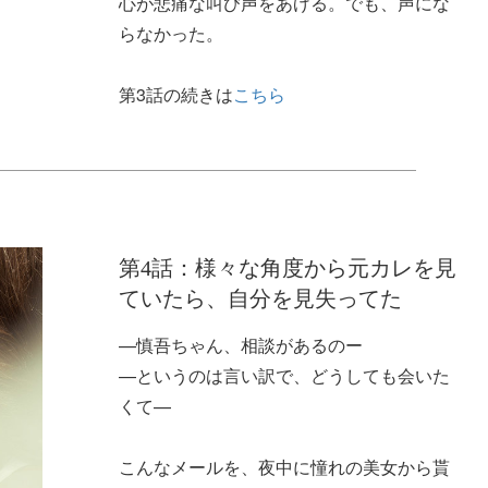
心が悲痛な叫び声をあげる。でも、声にな
らなかった。
第3話の続きは
こちら
第4話：様々な角度から元カレを見
ていたら、自分を見失ってた
—慎吾ちゃん、相談があるのー
—というのは言い訳で、どうしても会いた
くて—
こんなメールを、夜中に憧れの美女から貰