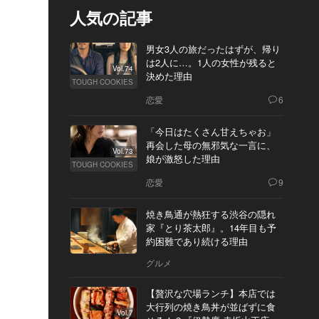
人気の記事
男女3人の旅だったはずが、帰り
は2人に…。1人の女性が残ると
Vol.74
決めた理由
TOUGH COOKIES
恋愛
6
「今日はたくさん甘えちゃお」
再会した母の無邪気な一言に、
Vol.73
娘が激怒した理由
TOUGH COOKIES
恋愛
9
焼き鳥通が熱狂する渋谷の隠れ
家『とり茶太郎』。14年目も予
約困難であり続ける理由
グルメ
【贅沢な穴場ランチ】本店では
大行列の焼き鳥丼が並ばずに食
Vol.7