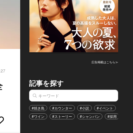
広告掲載はこちら≫
.27
記事を探す
全
#焼き鳥
#カウンター
#小説
#イベント
#港区
#ワイン
#ストーリー
#シャンパン
#採用
#恋