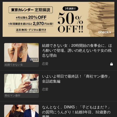
結婚できない女：20時開始の食事会に、ほ
ろ酔いで登場。誘いの絶えないモテ女の残
念な理由
Vol.11
恋愛
結婚できない女
いよいよ明日で最終話！「商社マン優作」
全話総集編
恋愛
Vol.13
商社マン優作
なんとなく、DINKS：「子どもはまだ？」
の質問にうんざり！結婚3年目、32歳妻の
憂鬱