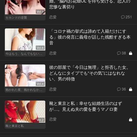
婚。“脳内お花畑OL”を待ち受ける、恋人の
悲惨な裏切り
Vol.1
恋愛
251
セカンドの逆襲
「コロナ禍の挙式は諦めて入籍だけにす
る」彼の発言に義母が話した残酷すぎる本
音
Vol.6
恋愛
38
今はもう、なんでもないから
彼の部屋で「今日は無理」と拒否した女。
どんなにタイプでも“その気”にはなれな
い、男の特徴
Vol.4
恋愛
36
抱かれた夜、抱かれなかった夜
靴と東京と私：幸せな結婚生活のはず
が…。見えぬ夫の愛を憂うマノロ妻
恋愛
Vol.2
靴と東京と私