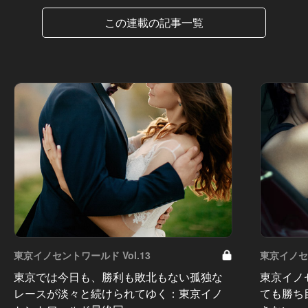
この連載の記事一覧
東京イノセントワールド Vol.13
東京イノセン
東京では今日も、勝利も敗北もない孤独な
東京イノ
レースが淡々と続けられてゆく：東京イノ
ても勝ち