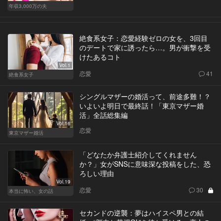
年収3,000万の夫
絶食系女子：恋愛経験ゼロの女を、3回目
のデートで家に誘ったら…。男が衝撃を受
けたあるコト
Vol.1
恋愛
41
絶食系女子
シングルマザーの婚活って、前途多難！？
いよいよ明日で最終話！「東京マザー婚
活」全話総集編
Vol.16
恋愛
東京マザー婚活
「どなたか弁護士紹介してくれません
か？」女がSNSに意味深な投稿をした、恐
ろしい理由
Vol.19
恋愛
30
本当に怖い、女の話
セカンドの逆襲：夢はハイスペ男との結