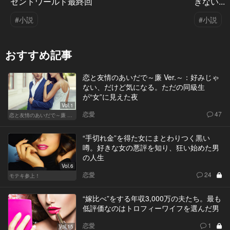
セントワールド最終回
きない...
#小説
#小説
おすすめ記事
恋と友情のあいだで～廉 Ver.～：好みじゃ
ない、だけど気になる。ただの同級生
が“女”に見えた夜
Vol.1
恋愛
47
恋と友情のあいだで～廉 Ver.～
“手切れ金”を得た女にまとわりつく黒い
噂。好きな女の悪評を知り、狂い始めた男
の人生
Vol.6
恋愛
24
モテキ参上！
“嫁比べ”をする年収3,000万の夫たち。最も
低評価なのはトロフィーワイフを選んだ男
恋愛
1
Vol.15