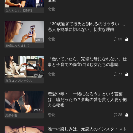
Vol.1
恋愛
なんとなく、DINKS
「30歳過ぎて彼氏と別れるのはツラい…」
恋人を簡単に切れない、切実な理由
恋愛
23
Vol.9
30歳になりまして
「働いていたら、完璧な母になれない」仕
事と子育ての両立に悩む女たちの悲鳴
恋愛
77
Vol.10
東京コンプレックス
恋愛中毒：「一緒になろう」という言葉
は、嘘だったの？禁断の愛を貫く人妻が抱
える秘密
Vol.12
恋愛
28
恋愛中毒
唯一の楽しみは、元恋人のインスタ・スト