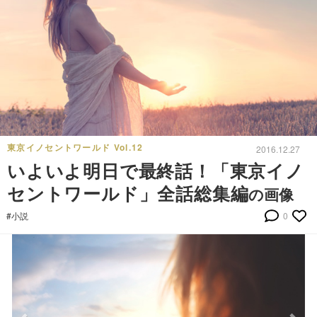
東京イノセントワールド Vol.12
2016.12.27
いよいよ明日で最終話！「東京イノ
セントワールド」全話総集編
の画像
#小説
0