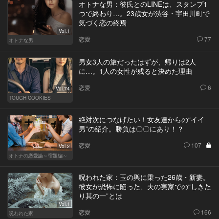
オトナな男：彼氏とのLINEは、スタンプ1
つで終わり…。23歳女が渋谷・宇田川町で
気づく恋の終焉
Vol.1
恋愛
77
オトナな男
男女3人の旅だったはずが、帰りは2人
に…。1人の女性が残ると決めた理由
恋愛
6
Vol.74
TOUGH COOKIES
絶対次につなげたい！女友達からの“イイ
男”の紹介。勝負は〇〇にあり！？
恋愛
107
Vol.2
オトナの恋愛論～宿題編～
呪われた家：玉の輿に乗った26歳・新妻。
彼女が恐怖に陥った、夫の実家での“しきた
り其の一”とは
Vol.1
恋愛
166
呪われた家