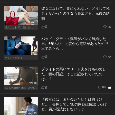
彼女になれて、妻になれない：どうして私
じゃなかったの？女心をエグる、元彼の結
婚
Vol.1
恋愛
16
彼女になれて、妻になれない
バッド・ダディ：浮気がバレて離婚した
男。6年ぶりに元妻から電話があったので
出てみたら…
Vol.1
恋愛
72
バッド・ダディ
プライドの高いエリート夫を打ちのめし
た、妻の日記。そこに記されていたの
は…？
Vol.10
恋愛
86
5.2％の憂鬱〜妻からの挑戦状〜
「彼女には、また会いたいとは思うけ
ど…」長押しでLINEの内容は確認したけ
ど、男が既読にしないワケ
Vol.195