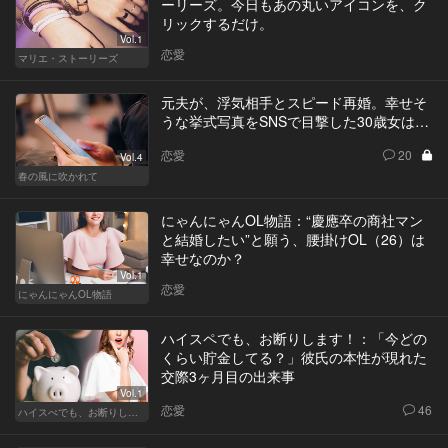
ーリーズ。今日もあの丸いアイコンを、ク
リックするだけ。
Vol.1
恋愛
マリエ・ストーリーズ
元夫が、浮気相手とスピード再婚。幸せそ
うな挙式写真をSNSで目撃した30歳女は…
恋愛
20
Vol.4
春の風に吹かれて
にゃんにゃんOL物語：“慶應卒の商社マン
と結婚したい”と願う、腰掛けOL（26）は
幸せなのか？
Vol.1
恋愛
にゃんにゃんOL物語
ハイスペでも、お断りします！：「今どの
くらい貯金してる？」彼氏の本性が現れた
交際3ヶ月目の出来事
Vol.1
恋愛
46
ハイスぺでも、お断りします！