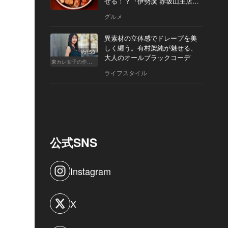
せる！？『伊勢廣 赤坂山王店』
へ
グルメ
異素材の立体感でドレープを美
しく纏う。有村架純が魅せる、
Vol.53
大人のオールブラックコーデ
東カレ女子の作り方
ライフスタイル
公式SNS
Instagram
X