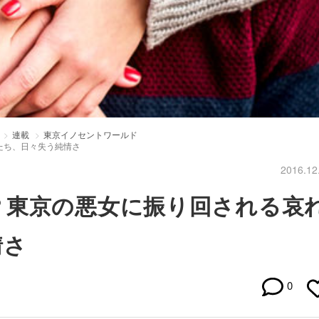
連載
東京イノセントワールド
たち、日々失う純情さ
2016.12
？東京の悪女に振り回される哀
情さ
0