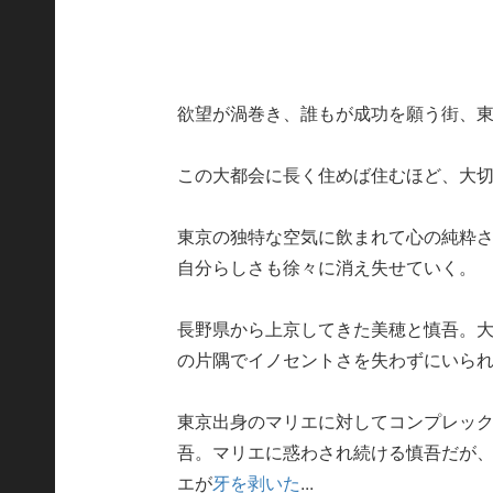
欲望が渦巻き、誰もが成功を願う街、
この大都会に長く住めば住むほど、大
東京の独特な空気に飲まれて心の純粋
自分らしさも徐々に消え失せていく。
長野県から上京してきた美穂と慎吾。
の片隅でイノセントさを失わずにいら
東京出身のマリエに対してコンプレッ
吾。マリエに惑わされ続ける慎吾だが
エが
牙を剥いた
...