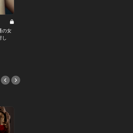
東京イノセントワールド Vol.10
東京イノ
通の女
田舎モノ同士くっつけば？東京女の
東京イ
対し
提言に、素直になれない上京組の二
でいた
人
ンク上
い
#小説
#小説