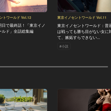
トワールド Vol.12
東京イノセントワールド Vol.11
明日で最終話！「東京イノ
東京イノセントワールド：普
ールド」全話総集編
は戦っても勝ち目がない女に
て、嫉妬すらできない...
#小説