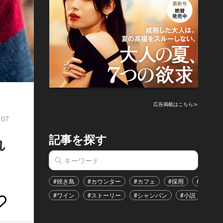
広告掲載はこちら≫
.07
記事を探す
れ
#焼き鳥
#カウンター
#カフェ
#採用
#恋愛
#ワイン
#ストーリー
#シャンパン
#小説
#イ