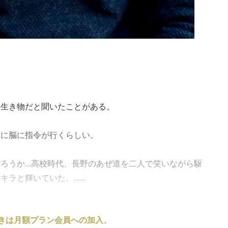
る生き物だと聞いたことがある。
うに脳に指令が行くらしい。
ろうか...高校時代、長野のあぜ道を二人で笑いながら駆
と輝いていた。......
きは月額プラン会員への加入、