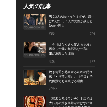
人気の記事
男女3人の旅だったはずが、帰り
は2人に…。1人の女性が残ると
Vol.74
決めた理由
TOUGH COOKIES
恋愛
6
「今日はたくさん甘えちゃお」
再会した母の無邪気な一言に、
Vol.73
娘が激怒した理由
TOUGH COOKIES
恋愛
9
焼き鳥通が熱狂する渋谷の隠れ
家『とり茶太郎』。14年目も予
約困難であり続ける理由
グルメ
【贅沢な穴場ランチ】本店では
大行列の焼き鳥丼が並ばずに食