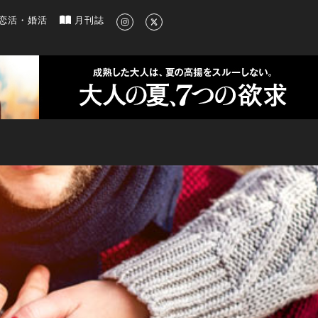
新のグルメ、洗練されたライフスタイル情報
恋活・婚活
月刊誌