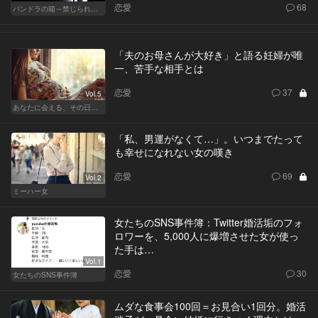
恋愛
68
パンドラの箱～禁じられた一手～
「夫のお母さんが大好き」と語る妊婦が唯
一、苦手な相手とは
恋愛
37
Vol.5
あなたに会える、その日まで
「私、男運がなくて…」。いつまでたって
も幸せになれない女の嘆き
恋愛
69
Vol.2
ミーハー女
女たちのSNS事件簿：Twitter婚活垢のフォ
ロワーを、5,000人に爆増させた女が使っ
た手は…
Vol.1
恋愛
30
女たちのSNS事件簿
ムダな食事会100回＝お見合い1回分。婚活