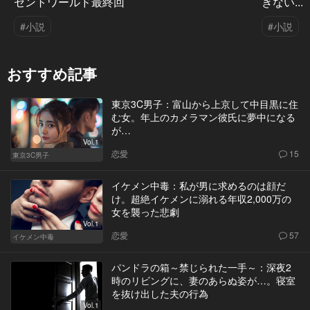
セントワールド最終回
きない...
#小説
#小説
おすすめ記事
東京3C男子：富山から上京して中目黒に住
む女。年上のカメラマン彼氏に夢中になる
が…
Vol.1
恋愛
15
東京3C男子
イケメン中毒：私が男に求めるのは顔だ
け。超絶イケメンに溺れる年収2,000万の
女を襲った悲劇
Vol.1
恋愛
57
イケメン中毒
パンドラの箱～禁じられた一手～：深夜2
時のリビングに、妻のあらぬ姿が…。寝室
を抜け出した夫の行為
Vol.1