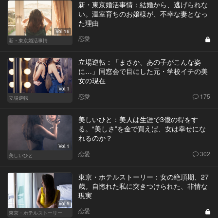
新・東京婚活事情：結婚から、逃げられな
い。温室育ちのお嬢様が、不幸な妻となっ
た理由
Vol.16
恋愛
新・東京婚活事情
立場逆転：「まさか、あの子がこんな姿
に…」同窓会で目にした元・学校イチの美
女の現在
Vol.1
恋愛
175
立場逆転
美しいひと：美人は生涯で3億の得をす
る。“美しさ”を金で買えば、女は幸せにな
れるのか？
Vol.1
恋愛
302
美しいひと
東京・ホテルストーリー：女の絶頂期、27
歳。自惚れた私に突きつけられた、非情な
現実
Vol.5
恋愛
東京・ホテルストーリー