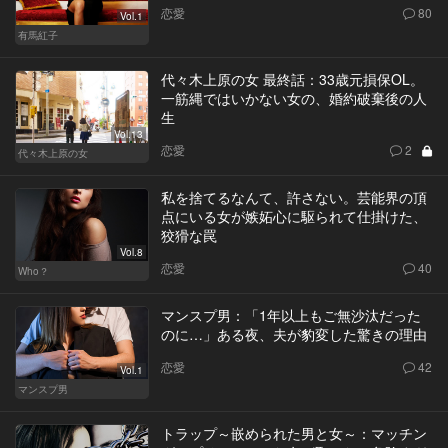
恋愛
80
Vol.1
有馬紅子
代々木上原の女 最終話：33歳元損保OL。
一筋縄ではいかない女の、婚約破棄後の人
生
Vol.13
恋愛
2
代々木上原の女
私を捨てるなんて、許さない。芸能界の頂
点にいる女が嫉妬心に駆られて仕掛けた、
狡猾な罠
Vol.8
恋愛
40
Who？
マンスプ男：「1年以上もご無沙汰だった
のに…」ある夜、夫が豹変した驚きの理由
恋愛
42
Vol.1
マンスプ男
トラップ～嵌められた男と女～：マッチン