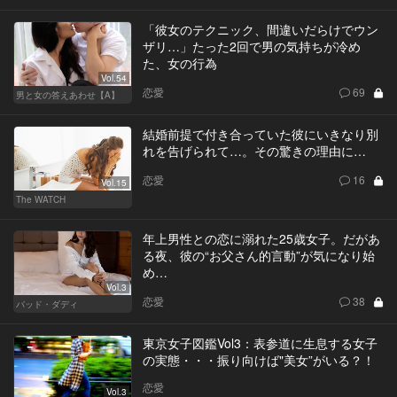
「彼女のテクニック、間違いだらけでウン
ザリ…」たった2回で男の気持ちが冷め
た、女の行為
Vol.54
恋愛
69
男と女の答えあわせ【A】
結婚前提で付き合っていた彼にいきなり別
れを告げられて…。その驚きの理由に…
恋愛
16
Vol.15
The WATCH
年上男性との恋に溺れた25歳女子。だがあ
る夜、彼の“お父さん的言動”が気になり始
め…
Vol.3
恋愛
38
バッド・ダディ
東京女子図鑑Vol3：表参道に生息する女子
の実態・・・振り向けば"美女”がいる？！
恋愛
Vol.3