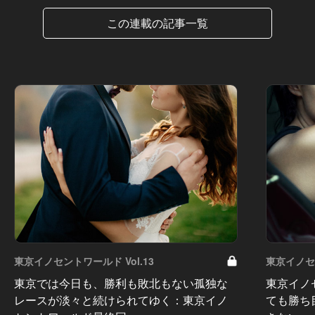
この連載の記事一覧
東京イノセントワールド Vol.13
東京イノセン
東京では今日も、勝利も敗北もない孤独な
東京イノ
レースが淡々と続けられてゆく：東京イノ
ても勝ち