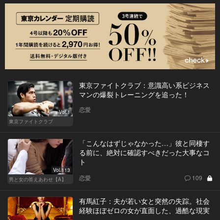
東京ファイトクラブ：意識高い系ビジネス
マンの爆裂トレーニングを追った！
恋愛
Vol.1
東京ファイトクラブ
「こんなはずじゃなかった…」彼と同棲す
る前に、絶対に確認すべきだった大事なコ
ト
Vol.113
恋愛
109
男と女の答えあわせ【A】
有馬紅子：夫が若い女と突然の失踪。社会
経験ほぼゼロの女が直面した、過酷な現実