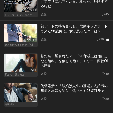
グアプリにハマった女が取った、危険すぎ
る行動
Vol.1
恋愛
45
トラップ～嵌められた男と女～
初デートの待ち合わせ。電動キックボード
で来た28歳男に、女が思ったコトは？
恋愛
30
Vol.222
男と女の答えあわせ【A】
私たち、騙された？：「20年後には“倍”に
なる給料」を信じて働く、エリート商社OL
の悲劇
Vol.1
恋愛
49
私たち、騙された？
偽装婚活：「結婚は人生の墓場」既婚男の
建前と本音を知り、焦り出す28歳独身男
恋愛
80
Vol.1
偽装婚活