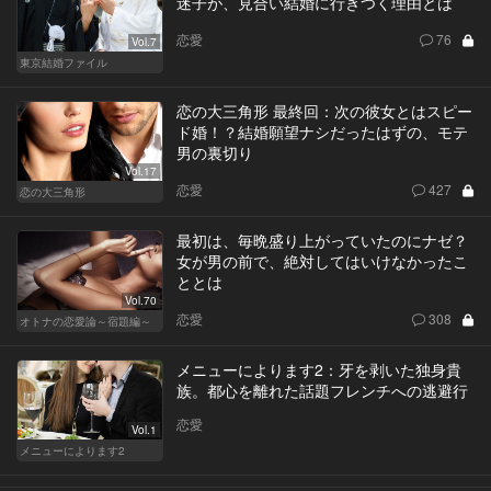
迷子が、見合い結婚に行きつく理由とは
恋愛
76
Vol.7
東京結婚ファイル
恋の大三角形 最終回：次の彼女とはスピー
ド婚！？結婚願望ナシだったはずの、モテ
男の裏切り
Vol.17
恋愛
427
恋の大三角形
最初は、毎晩盛り上がっていたのにナゼ？
女が男の前で、絶対してはいけなかったこ
ととは
Vol.70
恋愛
308
オトナの恋愛論～宿題編～
メニューによります2：牙を剥いた独身貴
族。都心を離れた話題フレンチへの逃避行
恋愛
Vol.1
メニューによります2