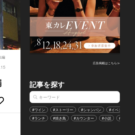
集編
広告掲載はこちら≫
.15
編
記事を探す
#ワイン
#ストーリー
#シャンパン
#イベント
#ランチ
#焼き鳥
#カウンター
#小説
#恋愛