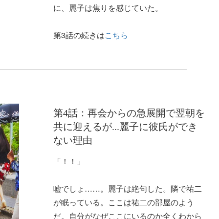
に、麗子は焦りを感じていた。
第3話の続きは
こちら
第4話：再会からの急展開で翌朝を
共に迎えるが...麗子に彼氏ができ
ない理由
「！！」
嘘でしょ……。麗子は絶句した。隣で祐二
が眠っている。ここは祐二の部屋のよう
だ。自分がなぜここにいるのか全くわから