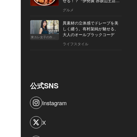
せる！？『伊勢廣 赤坂山王店』
へ
グルメ
異素材の立体感でドレープを美
しく纏う。有村架純が魅せる、
Vol.53
大人のオールブラックコーデ
東カレ女子の作り方
ライフスタイル
公式SNS
Instagram
X