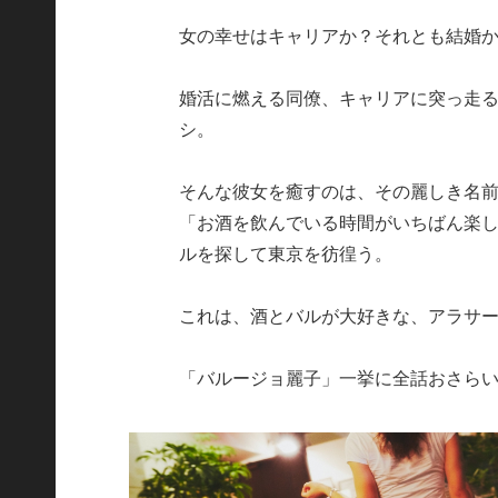
女の幸せはキャリアか？それとも結婚
婚活に燃える同僚、キャリアに突っ走る
シ。
そんな彼女を癒すのは、その麗しき名
「お酒を飲んでいる時間がいちばん楽
ルを探して東京を彷徨う。
これは、酒とバルが大好きな、アラサ
「バルージョ麗子」一挙に全話おさら