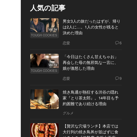
人気の記事
男女3人の旅だったはずが、帰り
は2人に…。1人の女性が残ると
Vol.74
決めた理由
TOUGH COOKIES
恋愛
6
「今日はたくさん甘えちゃお」
再会した母の無邪気な一言に、
Vol.73
娘が激怒した理由
TOUGH COOKIES
恋愛
9
焼き鳥通が熱狂する渋谷の隠れ
家『とり茶太郎』。14年目も予
約困難であり続ける理由
グルメ
【贅沢な穴場ランチ】本店では
大行列の焼き鳥丼が並ばずに食