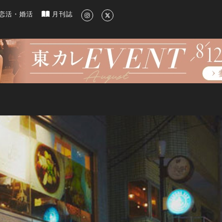
新のグルメ、洗練されたライフスタイル情報
恋活・婚活
月刊誌