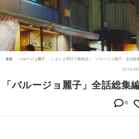
連載
バルージョ麗子
いよいよ明日で最終話！「バルージョ麗子」全話総
2016.09
！「バルージョ麗子」全話総集
0