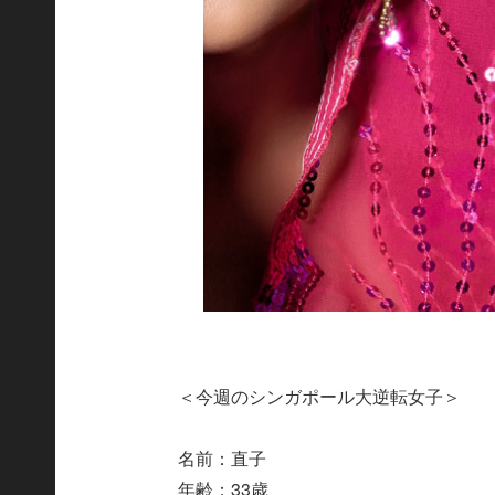
＜今週のシンガポール大逆転女子＞
名前：直子
年齢：33歳