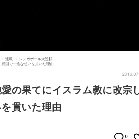
連載
シンガポール大逆転
。異国で一途な想いを貫いた理由
2016.07
純愛の果てにイスラム教に改宗
いを貫いた理由
0