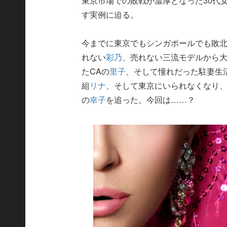
東京市場での敗戦が濃厚となった30代
す実例に迫る。
今までに東京でもシンガポールでも敗
れない
彩乃
、売れない三流モデルから
たCAの
里子
、そして憧れだった駐妻生
組
リナ
、そして東京にいられなくなり
の
幸子
を追った。今回は……？