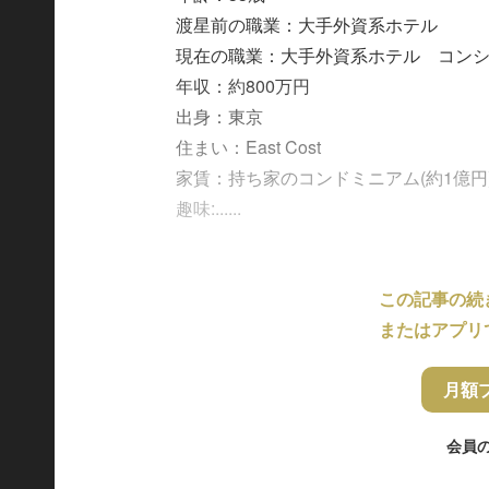
渡星前の職業：大手外資系ホテル
現在の職業：大手外資系ホテル コン
年収：約800万円
出身：東京
住まい：East Cost
家賃：持ち家のコンドミニアム(約1億円
趣味:......
この記事の続
またはアプリ
月額
会員