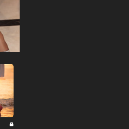
シンガポール大逆転 Vol.7
シンガポー