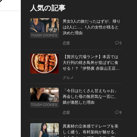
人気の記事
男女3人の旅だったはずが、帰り
は2人に…。1人の女性が残ると
Vol.74
決めた理由
TOUGH COOKIES
恋愛
5
【贅沢な穴場ランチ】本店では
大行列の焼き鳥丼が並ばずに食
せる！？『伊勢廣 赤坂山王店』
へ
グルメ
「今日はたくさん甘えちゃお」
再会した母の無邪気な一言に、
Vol.73
娘が激怒した理由
TOUGH COOKIES
恋愛
9
異素材の立体感でドレープを美
しく纏う。有村架純が魅せる、
Vol.53