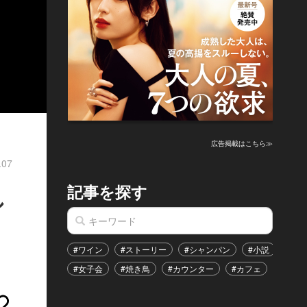
広告掲載はこちら≫
.07
記事を探す
し
#ワイン
#ストーリー
#シャンパン
#小説
#家
#女子会
#焼き鳥
#カウンター
#カフェ
#イベ