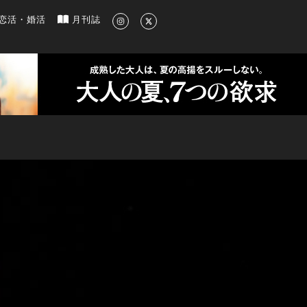
新のグルメ、洗練されたライフスタイル情報
恋活・婚活
月刊誌