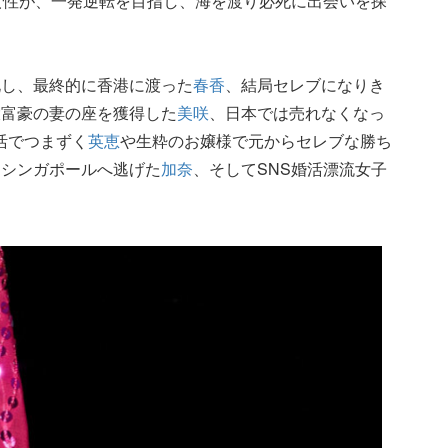
女性が、一発逆転を目指し、海を渡り必死に出会いを探
北し、最終的に香港に渡った
春香
、結局セレブになりき
大富豪の妻の座を獲得した
美咲
、日本では売れなくなっ
活でつまずく
英恵
や生粋のお嬢様で元からセレブな勝ち
、シンガポールへ逃げた
加奈
、そしてSNS婚活漂流女子