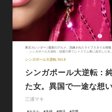
東京カレンダー | 最新のグルメ、洗練されたライフスタイル情報
シンガポール大逆転：純愛の果てにイスラム教に改宗した女
シンガポール大逆転 Vol.9
シンガポール大逆転：
た女。異国で一途な想
三浦マキ
#ホテル
#夫婦
#婚活
#恋愛