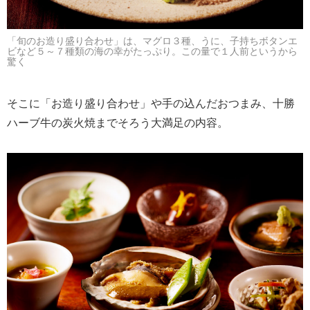
「旬のお造り盛り合わせ」は、マグロ３種、うに、子持ちボタンエ
ビなど５～７種類の海の幸がたっぷり。この量で１人前というから
驚く
そこに「お造り盛り合わせ」や手の込んだおつまみ、十勝
ハーブ牛の炭火焼までそろう大満足の内容。