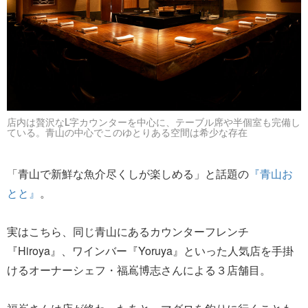
店内は贅沢なL字カウンターを中心に、テーブル席や半個室も完備し
ている。青山の中心でこのゆとりある空間は希少な存在
「青山で新鮮な魚介尽くしが楽しめる」と話題の
『青山お
とと』
。
実はこちら、同じ青山にあるカウンターフレンチ
『Hiroya』、ワインバー『Yoruya』といった人気店を手掛
けるオーナーシェフ・福嶌博志さんによる３店舗目。