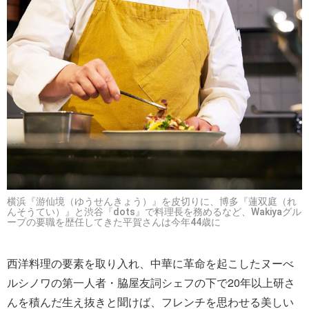
横浜『游仙境（ゆうせんきょう）』を皮切りに、博多『蓮双庭（れ
んそうてい）』と渋谷『dots』で料理長を務めるなど、Wakiyaグル
ープの要職を歴任してきた平賀さんは今年44歳に
西洋料理の要素を取り入れ、中華に革命を起こしたヌーべ
ルシノワの第一人者・脇屋友詞シェフの下で20年以上研さ
んを積んだ生え抜きと聞けば、フレンチを思わせる美しい