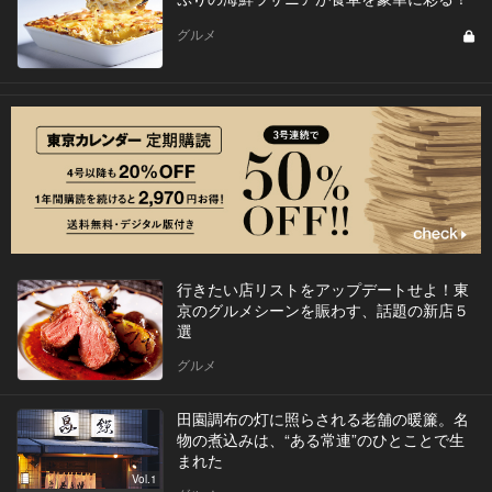
グルメ
行きたい店リストをアップデートせよ！東
京のグルメシーンを賑わす、話題の新店５
選
グルメ
田園調布の灯に照らされる老舗の暖簾。名
物の煮込みは、“ある常連”のひとことで生
まれた
Vol.1