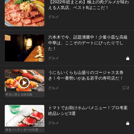
【2022年総まとめ】極上の肉グルメが味わ
える人気店、ベスト8はここだ！
グルメ
六本木で今、話題沸騰中！少量小皿な高級
中華は、ここぞのデートにぴったりでし
た！
グルメ
うにもいくらも山盛りのゴージャス太巻
き！今一番勢いがある若手の寿司店だ！
グルメ
2
Vol.22
本当に使える絶品鮨
トマトでお助けホムパメニュー！プロ考案
絶品レシピ3選
グルメ
Vol.14
有名バーテンダーが伝授する簡単つまみレシピ