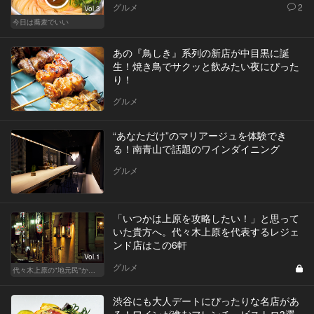
グルメ
2
Vol.3
今日は蕎麦でいい
あの『鳥しき』系列の新店が中目黒に誕
生！焼き鳥でサクッと飲みたい夜にぴった
り！
グルメ
“あなただけ”のマリアージュを体験でき
る！南青山で話題のワインダイニング
グルメ
「いつかは上原を攻略したい！」と思って
いた貴方へ。代々木上原を代表するレジェ
ンド店はこの6軒
Vol.1
グルメ
代々木上原の"地元民"から愛される名店
渋谷にも大人デートにぴったりな名店があ
る！ワインが進むフレンチ・ビストロ3選