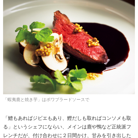
「蝦夷鹿と焼き芋」はポワブラードソースで
「鱧もあればジビエもあり、鰹だしも取ればコンソメも取
る」というシェフにならい、メインは鹿や鴨など正統派フ
レンチだが、付け合わせに２日間かけ、甘みを引き出した