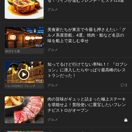
グルメ
美食家たちが東京で今最も押さえたい「グ
ルメ系屋形船」4選。焼肉・鮨など名店の
味を船上で楽しむ幸せ
Vol.9
グルメ
納涼する夏。
知ってるけど行けてない率No.1！ 『ロブシ
ョン』に潜入したらやっぱり最高峰のレス
トランだった！
Vol.4
グルメ
2
ハレの日向け フレンチ・高級店
肉の旨味がギュッと詰まった極上ステーキ
を堪能せよ！普段使いに重宝したいフレン
チビストロがオープン
グルメ