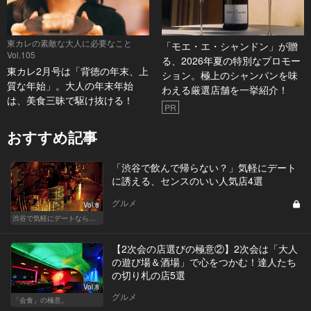
東カレの素敵な大人に必要なこと
「モエ・エ・シャンドン」が贈
Vol.105
る、2026年夏の特別なプロモー
東カレ2月号は「背徳の年末、上
ション。極上のシャンパンを味
質な年始」。大人の年末年始
わえる厳選店舗を一挙紹介！
は、美食三昧で駆け抜ける！
PR
おすすめ記事
「渋谷で飲んで帰らない？」気軽にデート
に誘える、センスのいい人気店4選
グルメ
Vol.8
渋谷で気軽にデートならここ！ディナーにおすすめのセンスが良い人気店
【2次会の店選びの極意②】2次会は「大人
の遊び場＆酒場」で心をつかむ！達人たち
の切り札の店5選
Vol.8
グルメ
「会食」の極意。