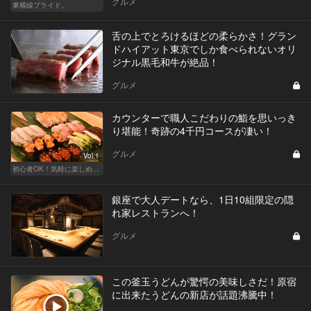
グルメ
東横線プライド。
舌の上でとろけるほどの柔らかさ！グラン
ドハイアット東京でしか食べられないオリ
ジナル黒毛和牛が絶品！
グルメ
カウンターで職人こだわりの鮨を思いっき
り堪能！奇跡の4千円コースが凄い！
グルメ
Vol.1
初心者OK！気軽に楽しめる鮨の人気店
銀座で大人デートなら、1日10組限定の隠
れ家レストランへ！
グルメ
この釜玉うどんが驚愕の美味しさだ！原宿
に出来たうどんの新店が話題沸騰中！