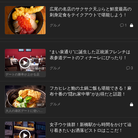
広尾の名店のサクサク天ぷらと鮮度最高の
刺身定食をテイクアウトで堪能しよう！
グルメ
1
“まい泉通り”に誕生した正統派フレンチは
表参道デートのフィナーレにぴったり！
グルメ
3
Vol.18
デートの勝率が上がる店
フカヒレと鮑の土鍋ご飯も堪能できる！麻
布十番の“隠れ家中華”がお得だと話題！
グルメ
Vol.7
大人の港区デートに使いたい、秘密の隠れ家
女子ウケ抜群！新橋駅から時間をかけて辿
り着きたいお洒落ビストロはここだ！