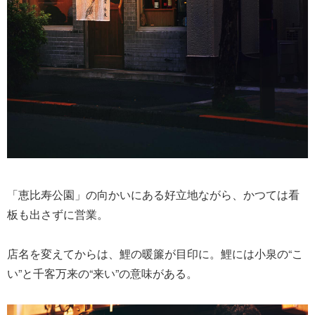
「恵比寿公園」の向かいにある好立地ながら、かつては看
板も出さずに営業。
店名を変えてからは、鯉の暖簾が目印に。鯉には小泉の“こ
い”と千客万来の“来い”の意味がある。