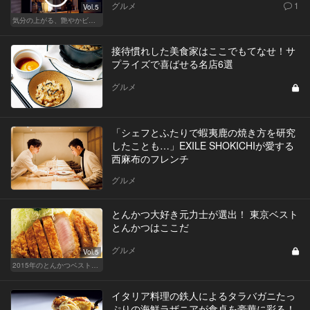
グルメ
1
Vol.5
気分の上がる、艶やかビストロ
接待慣れした美食家はここでもてなせ！サ
プライズで喜ばせる名店6選
グルメ
「シェフとふたりで蝦夷鹿の焼き方を研究
したことも…」EXILE SHOKICHIが愛する
西麻布のフレンチ
グルメ
とんかつ大好き元力士が選出！ 東京ベスト
とんかつはここだ
グルメ
Vol.5
2015年のとんかつベスト10を発表！
イタリア料理の鉄人によるタラバガニたっ
ぷりの海鮮ラザニアが食卓を豪華に彩る！