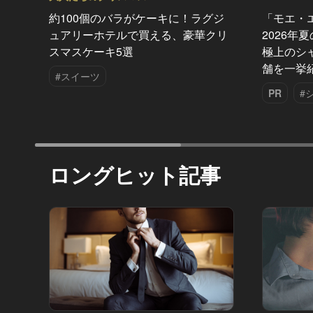
約100個のバラがケーキに！ラグジ
「モエ・
ュアリーホテルで買える、豪華クリ
2026年
スマスケーキ5選
極上のシ
舗を一挙
#スイーツ
PR
#
ロングヒット記事