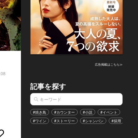
広告掲載はこちら≫
.08
記事を探す
１
#焼き鳥
#カウンター
#小説
#イベント
#港区
#ワイン
#ストーリー
#シャンパン
#採用
#恋