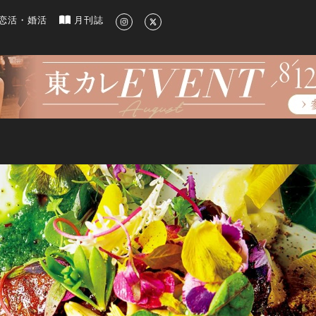
新のグルメ、洗練されたライフスタイル情報
恋活・婚活
月刊誌