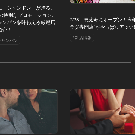
エ・シャンドン」が贈る、
夏の特別なプロモーション。
7/25、恵比寿にオープン！今
ャンパンを味わえる厳選店
ラダ専門店”がやっぱりアツい!
紹介！
#新店情報
シャンパン