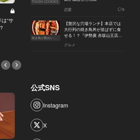
TOUGH COOKIES
“生きたタコ”をそのままは、体験自
恋愛
9
体がエンタメ！美女も思わず笑顔に
年は“サ
大人の
なった韓国料理店
【贅沢な穴場ランチ】本店では
?
闇デー
大行列の焼き鳥丼が並ばずに食
Vol.7
#韓国料理
せる！？『伊勢廣 赤坂山王店』
#デー
焼き鳥が艶めいてきた
へ
グルメ
公式SNS
Instagram
X