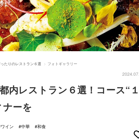
ぴったりのレストラン６選
フォトギャラリー
2024.07
都内レストラン６選！コース“
ィナーを
#ワイン
#中華
#和食