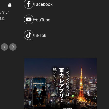
Facebook
8
男と女の答えあわせ【A】 Vol.308
ってい
結婚願望ゼロだった27歳男性が、交
れた
際2年で突然プロポーズ。彼の心が
YouTube
変わった“理由”とは
#小説
TikTok