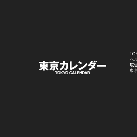
TO
ヘ
広
東