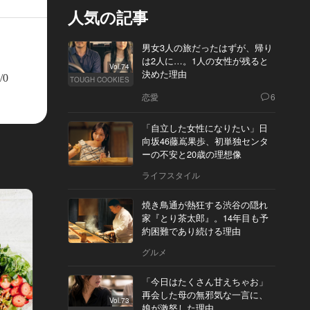
人気の記事
男女3人の旅だったはずが、帰り
は2人に…。1人の女性が残ると
Vol.74
決めた理由
/0
TOUGH COOKIES
恋愛
6
「自立した女性になりたい」日
向坂46藤嶌果歩、初単独センタ
ーの不安と20歳の理想像
ライフスタイル
焼き鳥通が熱狂する渋谷の隠れ
家『とり茶太郎』。14年目も予
約困難であり続ける理由
グルメ
「今日はたくさん甘えちゃお」
再会した母の無邪気な一言に、
Vol.73
娘が激怒した理由