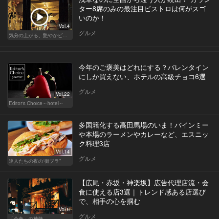
ター8席のみの最注目ビストロは何がスゴ
いのか！
Vol.4
グルメ
気分の上がる、艶やかビストロ
今年のご褒美はどれにする？バレンタイン
にしか買えない、ホテルの高級チョコ6選
グルメ
Vol.22
Editor's Choice～hotel～
多国籍化する高田馬場のいま！バインミー
や本場のラーメンやカレーなど、エスニッ
ク料理3店
Vol.14
グルメ
達人たちの夜の“街ブラ”
【広尾・赤坂・神楽坂】広告代理店流・会
食に使える店3選｜トレンド感ある店選び
で、相手の心を掴む
Vol.6
グルメ
「会食」の神髄。