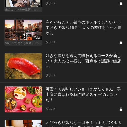
グルメ
Vol.2
東京カレンダー最新ニュース
今だからこそ、都内のホテルでしたいとっ
ておきの贅沢18選！大人の遊びをもっと豊
かに
Vol.7
グルメ
“ホテルでおこもりステイ”が大人デートに最高の選択だ
好きな握りを選んで味わえるコースが新し
い！大人の心を掴む、西麻布で話題の鮨店
へ
グルメ
可愛くて美味しいショコラがたくさん！手
土産に喜ばれる秋の限定スイーツはコレ
だ！
グルメ
とびっきり贅沢な一日を！ 至れり尽くせり