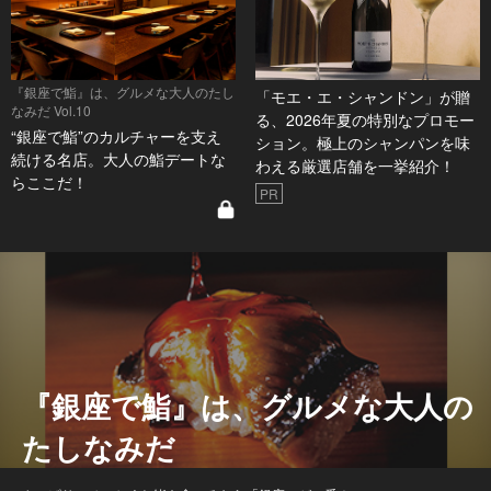
『銀座で鮨』は、グルメな大人のたし
「モエ・エ・シャンドン」が贈
なみだ Vol.10
る、2026年夏の特別なプロモー
“銀座で鮨”のカルチャーを支え
ション。極上のシャンパンを味
続ける名店。大人の鮨デートな
わえる厳選店舗を一挙紹介！
らここだ！
PR
『銀座で鮨』は、グルメな大人の
たしなみだ