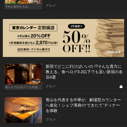
Vol.2
グルメ
予約が殺到する店。
新宿でどこに行けばいいの !?そんな貴方に
教える、食べログ3.2以下でも旨い新宿の名
店4選
Vol.16
グルメ
食べログ3.2以下でも間違いなく名店！
青山を代表する中華が、劇場型カウンター
へ進化！シェフ渾身の“できたて”ディナー
を体験
グルメ