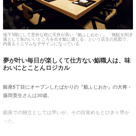
地下1階にして意外な程に天井が高い『鮨ふじおか』。「無駄を削ぎ
落として魚のいいところを出す鮨に通じる」という店主の意図で、
内装もミニマムなデザインになっている
夢が叶い毎日が楽しくて仕方ない鮨職人は、味
わいにとことんロジカル
銀座5丁目にオープンしたばかりの『鮨ふじおか』の大将・
藤岡寛生さんは30歳。
銀座での独立としては早いが、その目覚めもとびきり早か
った。