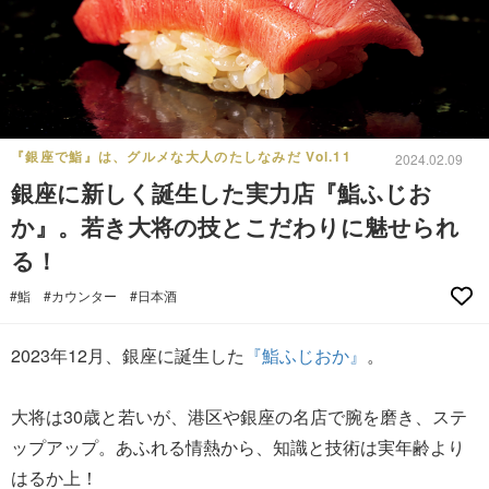
『銀座で鮨』は、グルメな大人のたしなみだ Vol.11
2024.02.09
銀座に新しく誕生した実力店『鮨ふじお
か』。若き大将の技とこだわりに魅せられ
る！
#鮨
#カウンター
#日本酒
2023年12月、銀座に誕生した
『鮨ふじおか』
。
大将は30歳と若いが、港区や銀座の名店で腕を磨き、ステ
ップアップ。あふれる情熱から、知識と技術は実年齢より
はるか上！