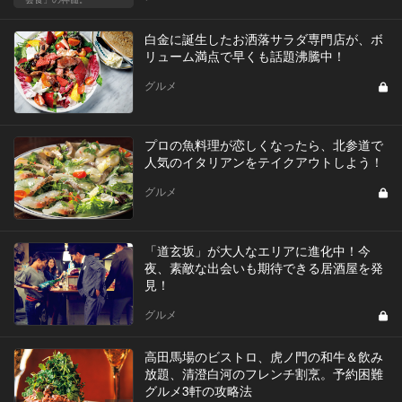
白金に誕生したお洒落サラダ専門店が、ボ
リューム満点で早くも話題沸騰中！
グルメ
プロの魚料理が恋しくなったら、北参道で
人気のイタリアンをテイクアウトしよう！
グルメ
「道玄坂」が大人なエリアに進化中！今
夜、素敵な出会いも期待できる居酒屋を発
見！
グルメ
高田馬場のビストロ、虎ノ門の和牛＆飲み
放題、清澄白河のフレンチ割烹。予約困難
グルメ3軒の攻略法