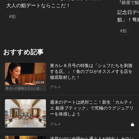
『銀座で
大人の鮨デートならここだ！
Vol.9
記念日デ
#鮨
鮨」！弩
#鮨
おすすめ記事
東カレ８月号の特集は「シェフたちを刺激
する店。」！食のプロがオススメする店を
徹底取材した！
Vol.99
グルメ
東カレの素敵な大人に必要なこと
週末のデートは絶対ここ！新生「カルティ
エ 銀座ブティック」で究極のラグジュアリ
ーを体感しよう
グルメ
浅草なのに全国から通う人が続出！ カウン