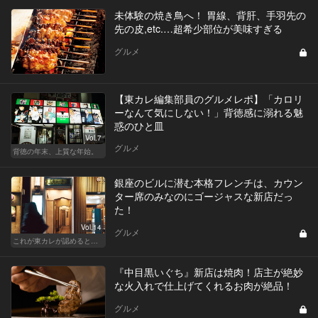
未体験の焼き鳥へ！ 胃線、背肝、手羽先の
先の皮,etc.…超希少部位が美味すぎる
グルメ
【東カレ編集部員のグルメレポ】「カロリ
ーなんて気にしない！」背徳感に溺れる魅
惑のひと皿
Vol.7
グルメ
背徳の年末、上質な年始。
銀座のビルに潜む本格フレンチは、カウン
ター席のみなのにゴージャスな新店だっ
た！
Vol.14
グルメ
これが東カレが認めるとっておきの隠れ家
『中目黒いぐち』新店は焼肉！店主が絶妙
な火入れで仕上げてくれるお肉が絶品！
グルメ