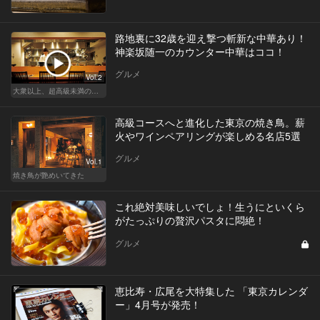
路地裏に32歳を迎え撃つ斬新な中華あり！
神楽坂随一のカウンター中華はココ！
グルメ
Vol.2
大衆以上、超高級未満の絶品中華
高級コースへと進化した東京の焼き鳥。薪
火やワインペアリングが楽しめる名店5選
グルメ
Vol.1
焼き鳥が艶めいてきた
これ絶対美味しいでしょ！生うにといくら
がたっぷりの贅沢パスタに悶絶！
グルメ
恵比寿・広尾を大特集した 「東京カレンダ
ー」4月号が発売！