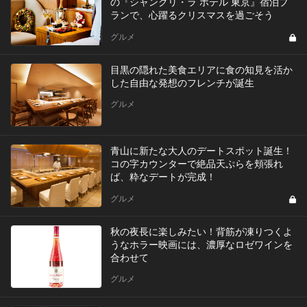
の『シャングリ・ラ ホテル 東京』宿泊プ
ランで、心躍るクリスマスを過ごそう
グルメ
目黒の隠れた美食エリアに食の知見を活か
した自由な発想のフレンチが誕生
グルメ
青山に新たな大人のデートスポット誕生！
コの字カウンターで絶品天ぷらを頬張れ
ば、粋なデートが完成！
グルメ
秋の夜長に楽しみたい！背筋が凍りつくよ
うなホラー映画には、濃厚なロゼワインを
合わせて
グルメ