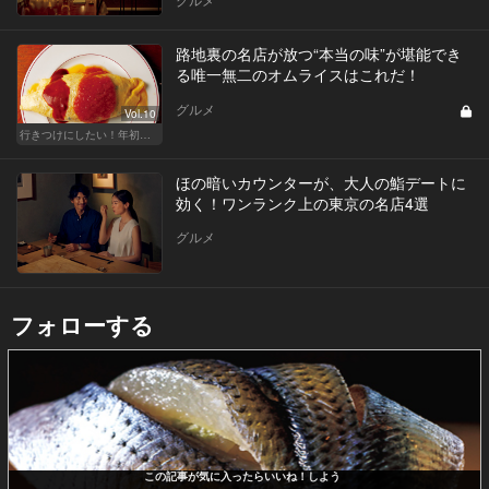
路地裏の名店が放つ“本当の味”が堪能でき
る唯一無二のオムライスはこれだ！
グルメ
Vol.10
行きつけにしたい！年初めのご褒美ランチ
ほの暗いカウンターが、大人の鮨デートに
効く！ワンランク上の東京の名店4選
グルメ
フォローする
この記事が気に入ったらいいね！しよう