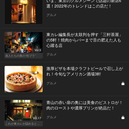
いま、東京のグルメシーンで話題の新店6
選！2022年のトレンドはこの店だ！
グルメ
東カレ編集長が太鼓判を押す「三軒茶屋」
の5軒！焼肉からバーまで舌の肥えた人も
心躍る店
Vol.5
グルメ
達人たちの夜の“街ブラ”
激厚ピザを本場クラフトビールで召し上が
れ！今旬なアメリカン酒場3軒
グルメ
青山の赤い扉の奥には美食のビストロが！
肉のローストや濃厚プリンが絶品だ！
グルメ
Vol.17
これが東カレが認めるとっておきの隠れ家