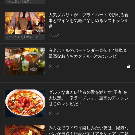
「手土産」の極意。
人気ソムリエが、プライベートで訪れる食
事とワインを気軽に楽しめるレストラン6
選
Vol.3
グルメ
シェフたちを刺激する店。
有名ホテルのバーテンダー直伝！ “簡単＆
最高なおうちカクテル” 8つのレシピ！
グルメ
グルメな東カレ読者の舌を満たす“王者”を
大決定。「辛ラーメン」、至高のアレンジ
はこのレシピだ！
グルメ
みんなでワイワイ楽しみたい夜は、陽気な
バルが最適！絶品パエリアをシェアして乾