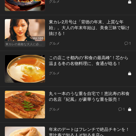
グルメ
東カレ2月号は「背徳の年末、上質な年
始」。大人の年末年始は、美食三昧で駆け
抜ける！
Vol.105
グルメ
1
東カレの素敵な大人に必要なこと
この店こそ都内の“和食の最高峰”！芯から
温まる冬の名物料理に、食通が唸る！
グルメ
丸々一本のうな重を自宅で！恵比寿の和食
の名店『紀風』が豪華うな重を販売！
グルメ
1
年末のデートはフレンチで絶品チキンを！
恵比寿で知る人ぞ知る名店へ