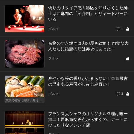
偽りのリタイア感！港区を知り尽くした紳
士は西麻布の「紹介制」ビリヤードバーに
いる
グルメ
1
名物のすき焼きは肉の厚さ2cm！ 肉食な大
人たちに話題の店は赤坂にあった！
グルメ
爽やかな笹の香りがたまらない！東京最古
の歴史ある寿司がしみじみ旨い！
グルメ
4
Vol.10
東京で確実に美味い寿司はここだ！
フランス人シェフのオリジナル料理は唯一
無二！西麻布交差点からすぐの、デートに
ぴったりなフレンチ店
グルメ