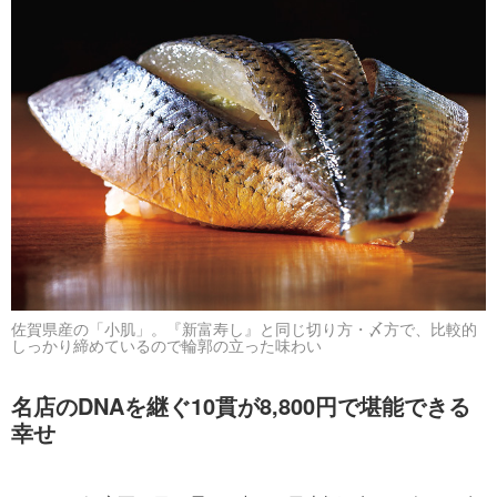
佐賀県産の「小肌」。『新富寿し』と同じ切り方・〆方で、比較的
しっかり締めているので輪郭の立った味わい
名店のDNAを継ぐ10貫が8,800円で堪能できる
幸せ