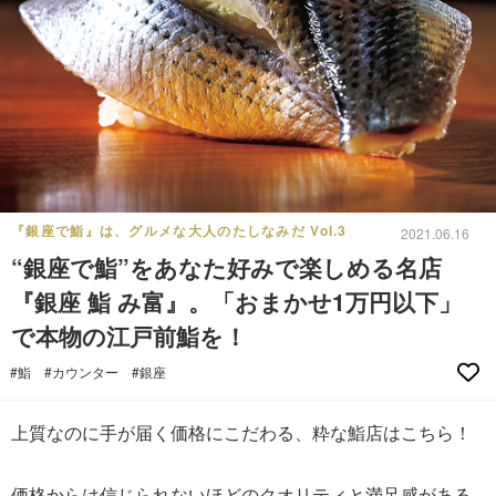
『銀座で鮨』は、グルメな大人のたしなみだ Vol.3
2021.06.16
“銀座で鮨”をあなた好みで楽しめる名店
『銀座 鮨 み富』。「おまかせ1万円以下」
で本物の江戸前鮨を！
#鮨
#カウンター
#銀座
上質なのに手が届く価格にこだわる、粋な鮨店はこちら！
価格からは信じられないほどのクオリティと満足感がある