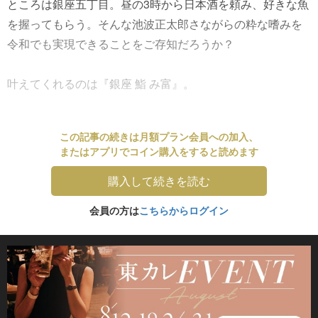
ところは銀座五丁目。昼の3時から日本酒を頼み、好きな魚
を握ってもらう。そんな池波正太郎さながらの粋な嗜みを
令和でも実現できることをご存知だろうか？
叶えてくれるのは『銀座 鮨 み富』。
この記事の続きは月額プラン会員への加入、
またはアプリでコイン購入をすると読めます
購入して続きを読む
会員の方は
こちらからログイン