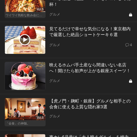
杯！
Vol.5
グルメ
ワイワイ気軽な飲み会に！渋谷・恵比寿・目黒のおしゃれな人気店
見てるだけで幸せな気分になる！東京都内
で厳選した絶品ショートケーキ６選
グルメ
4
映えるホムパ手土産なら間違いない名店
へ！開けたら歓声が上がる銀座スイーツ！
グルメ
【虎ノ門・麹町・銀座】グルメな相手との
会食に使える上質な隠れ家3選
グルメ
Vol.5
「会食」の神髄。
東カレ6月号は「大人映えグルメ」を総力