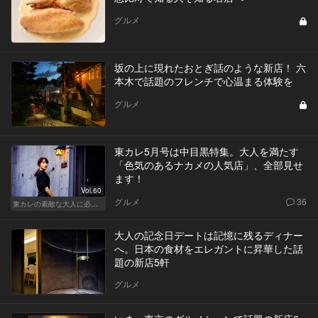
グルメ
坂の上に現れたおとぎ話のような新店！ 六
本木で話題のフレンチで心温まる体験を
グルメ
東カレ5月号は中目黒特集。大人を満たす
「色気のあるナカメの人気店」、全部見せ
ます！
Vol.60
グルメ
36
東カレの素敵な大人に必要なこと
大人の記念日デートは記憶に残るディナー
へ。日本の食材をエレガントに昇華した話
題の新店5軒
グルメ