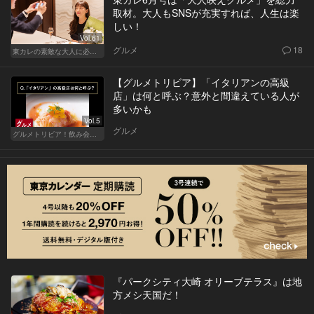
取材。大人もSNSが充実すれば、人生は楽
しい！
Vol.61
グルメ
18
東カレの素敵な大人に必要なこと
【グルメトリビア】「イタリアンの高級
店」は何と呼ぶ？意外と間違えている人が
多いかも
Vol.5
グルメ
グルメトリビア！飲み会やデートで会話のネタになるQ＆A
『パークシティ大崎 オリーブテラス』は地
方メシ天国だ！