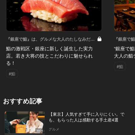
『銀座で鮨』は、グルメな大人のたしなみだ
『銀座で
Vol.11
Vol.10
鮨の激戦区・銀座に新しく誕生した実力
“銀座で
店。若き大将の技とこだわりに魅せられ
大人の鮨
る！
#鮨
#鮨
おすすめ記事
【東京】人気すぎて手に入りにくい。で
も、もらった人は感動する手土産4選
グルメ
Vol.4