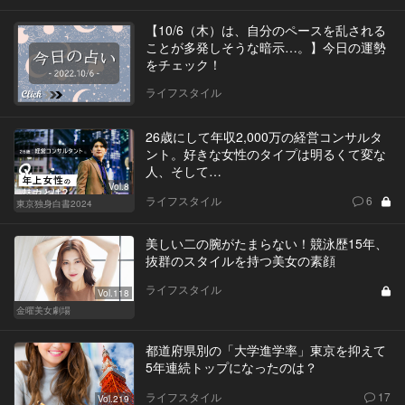
【10/6（木）は、自分のペースを乱される
ことが多発しそうな暗示…。】今日の運勢
をチェック！
ライフスタイル
26歳にして年収2,000万の経営コンサルタ
ント。好きな女性のタイプは明るくて変な
人、そして…
Vol.8
ライフスタイル
6
東京独身白書2024
美しい二の腕がたまらない！競泳歴15年、
抜群のスタイルを持つ美女の素顔
ライフスタイル
Vol.118
金曜美女劇場
都道府県別の「大学進学率」東京を抑えて
5年連続トップになったのは？
ライフスタイル
17
Vol.219