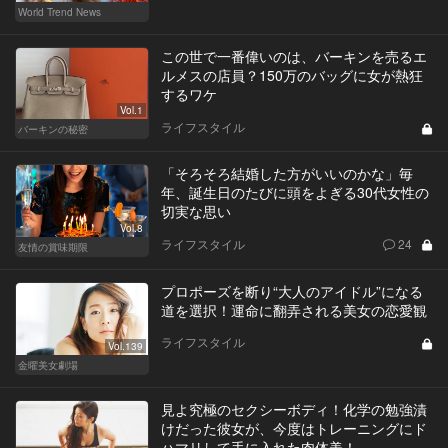
World Trend News
この世で一番偉いのは、バーキンを売るエ
ルメスの店員？150万のバッグに女が熱狂
するワケ
Vol.1
ライフスタイル
バーキンの秘密
「そろそろ結婚した方がいいのかな」毎
年、誕生日のたびに頭をよぎる30代女性の
切実な思い
Vol.8
ライフスタイル
24
友情の賞味期限
プロポーズを断り“大人のアイドル”になる
道を選択！運命に翻弄される美女の恋愛観
ライフスタイル
Vol.139
金曜美女劇場
見よ究極のセクシーボディ！化学の勉強漬
けだった彼女が、今度はトレーニングにド
ハマリして手に入れた肉体美！