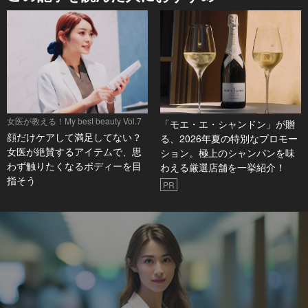
女医が教える！My best beauty Vol.7
「モエ・エ・シャンドン」が贈
顔だけケアして満足してない？
る、2026年夏の特別なプロモー
女医が絶賛するアイテムで、思
ション。極上のシャンパンを味
わず触りたくなるボディーを目
わえる厳選店舗を一挙紹介！
指そう
PR