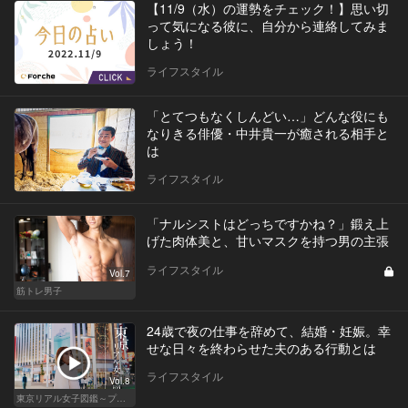
【11/9（水）の運勢をチェック！】思い切
って気になる彼に、自分から連絡してみま
しょう！
ライフスタイル
「とてつもなくしんどい…」どんな役にも
なりきる俳優・中井貴一が癒される相手と
は
ライフスタイル
「ナルシストはどっちですかね？」鍛え上
げた肉体美と、甘いマスクを持つ男の主張
ライフスタイル
Vol.7
筋トレ男子
24歳で夜の仕事を辞めて、結婚・妊娠。幸
せな日々を終わらせた夫のある行動とは
ライフスタイル
Vol.8
東京リアル女子図鑑～プロローグ編～