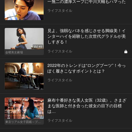
一無二の濃厚スープに中川大輔もハマった
ライフスタイル
見よ、強靱なバネを感じさせる脚線美！イ
ンターハイを経験した次世代グラドルが美
しすぎる！
Vol.45
ライフスタイル
金曜美女劇場
2022年のトレンドは“ロングブーツ”！今っ
ぽく履きこなすポイントとは？
ライフスタイル
麻布十番好きな美人女医（32歳）。さまざ
まな医師と付き合った彼女の目下の目標
は…
Vol.2
ライフスタイル
東京リアル女子図鑑～プロローグ編～