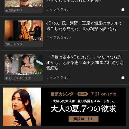
Vol.43
ライフスタイル
金曜美女劇場
JO1の川尻、河野、豆原と銀座のホテルで
過ごしたら見えた、3人の熱い思いとは
ライフスタイル
Vol.144
表紙カレンダー
「浮気は基本NGだけど…」○○だけなら許
すかも、と語る恵比寿美女29歳の壮絶な恋
愛経験
Vol.11
ライフスタイル
東京リアル女子図鑑