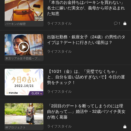
「本当のお金持ちはバーキンを買わない」
名士に嫁いだ美女が、義母から叩き込まれ
た知恵
Vol.4
ライフスタイル
1
バーキンの秘密
出版社勤務・銀座女子（24歳）の男性のタ
イプは？デートに行きたい場所は？
ライフスタイル
Vol.16
東京リアル女子図鑑～プロローグ編～
【10/21（金）は、「完璧でなくちゃ」
と、自分を追い詰めすぎないで】今日の運
勢をチェック！
ライフスタイル
「2回目のデートを断ってしまうのには理
由があって…」婚活中・32歳バツイチ美女
が抱く葛藤
Vol.10
ライフスタイル
神プロジェクト